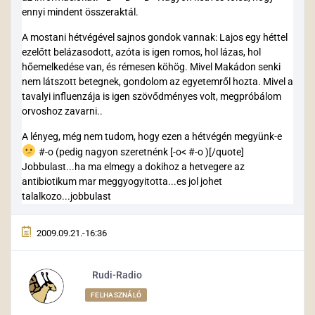
ennyi mindent összeraktál.
A mostani hétvégével sajnos gondok vannak: Lajos egy héttel
ezelőtt belázasodott, azóta is igen romos, hol lázas, hol
hőemelkedése van, és rémesen köhög. Mivel Makádon senki
nem látszott betegnek, gondolom az egyetemről hozta. Mivel a
tavalyi influenzája is igen szövődményes volt, megpróbálom
orvoshoz zavarni..
A lényeg, még nem tudom, hogy ezen a hétvégén megyünk-e
#-o (pedig nagyon szeretnénk [-o< #-o )[/quote]
Jobbulast...ha ma elmegy a dokihoz a hetvegere az
antibiotikum mar meggyogyitotta...es jol johet
talalkozo...jobbulast
2009.09.21.-16:36
Rudi-Radio
FELHASZNÁLÓ