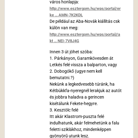
város honlapja:
http://www.esztergom.hu/wps/portal/er
ke … AMN-7K2KDL
De például az Aba-Novák kiállítás csk
külön van meg:
http://www.esztergom.hu/wps/portal//a
kt … NEI-7V8J4G
Innen 3 út jöhet szóba:
1. Párkányon, Garamkövesden át
Letkés felé vissza a balparton, vagy
2. Dobogókő (ugye nem kell
bemutatni.?)
Nekünk a legkedvesebb túránk, ha
Kétbükkfa-nyeregnél lerakjuk az autót
és jobbra haladva a gerincen
kisétálunk Fekete-hegyre.
3. Kesztölc felé
Itt akár Klastrom-puszta felé
indulhatunk, akár felmehetünk a falu
feletti sziklákhoz, mindenképpen
gyönyörű utunk lesz.