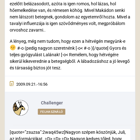
ezelőtt belázasodott, azóta is igen romos, hol lázas, hol
hőemelkedése van, és rémesen köhög. Mivel Makádon senki
nem látszott betegnek, gondolom az egyetemről hozta. Mivel a
tavalyi influenzája is igen szövődményes volt, megpróbálom
orvoshoz zavarni..
A lényeg, még nem tudom, hogy ezen a hétvégén megyünk-e
#-o (pedig nagyon szeretnénk [-o< #-o )[/quote] Gyors és
teljes gyógyulást Lalának! [-o< Remélem, hogy hétvégére
sikerül kikeverednie a betegségből. A lábadozáshoz a jó levegő
és társaság biztos jót tesz.
2009.09.21.-16:56
Challenger
FELHASZNÁLÓ
[quote=”zsuzsa”:2waq45wz]Nagyon szépen köszönjük, Juli,
az információkat. =D> =D> =D> Nagyon kedves tőled, hogy