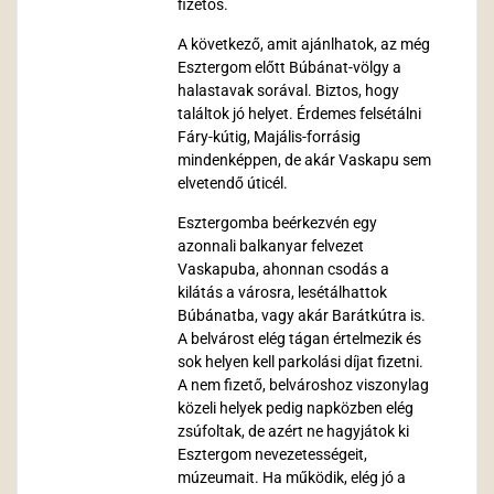
fizetős.
A következő, amit ajánlhatok, az még
Esztergom előtt Búbánat-völgy a
halastavak sorával. Biztos, hogy
találtok jó helyet. Érdemes felsétálni
Fáry-kútig, Majális-forrásig
mindenképpen, de akár Vaskapu sem
elvetendő úticél.
Esztergomba beérkezvén egy
azonnali balkanyar felvezet
Vaskapuba, ahonnan csodás a
kilátás a városra, lesétálhattok
Búbánatba, vagy akár Barátkútra is.
A belvárost elég tágan értelmezik és
sok helyen kell parkolási díjat fizetni.
A nem fizető, belvároshoz viszonylag
közeli helyek pedig napközben elég
zsúfoltak, de azért ne hagyjátok ki
Esztergom nevezetességeit,
múzeumait. Ha működik, elég jó a