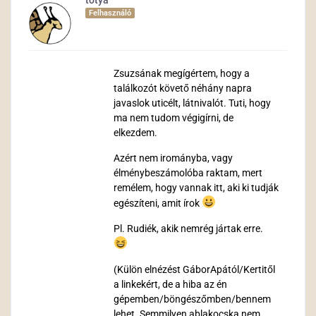
totya
Felhasználó
Zsuzsának megígértem, hogy a
találkozót követő néhány napra
javaslok uticélt, látnivalót. Tuti, hogy
ma nem tudom végigírni, de
elkezdem.
Azért nem irományba, vagy
élménybeszámolóba raktam, mert
remélem, hogy vannak itt, aki ki tudják
egészíteni, amit írok
Pl. Rudiék, akik nemrég jártak erre.
(Külön elnézést GáborApától/Kertitől
a linkekért, de a hiba az én
gépemben/böngészőmben/bennem
lehet. Semmilyen ablakocska nem