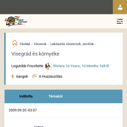
›
›
›
Főoldal
Fórumok
Lakóautós túratervek, uticélok
Visegrád és környéke
Legutóbb Frissítette
Riviera
16 Years, 10 Months Telt El
6angok
6 Hozzászólás
Indította
Témakör
2009.09.20.-03:07