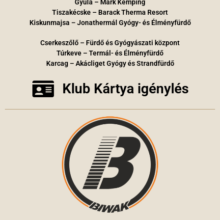
Gyula – Márk Kemping
Tiszakécske – Barack Therma Resort
Kiskunmajsa – Jonathermál Gyógy- és Élményfürdő
Cserkeszőlő – Fürdő és Gyógyászati központ
Túrkeve – Termál- és Élményfürdő
Karcag – Akácliget Gyógy és Strandfürdő
Klub Kártya igénylés