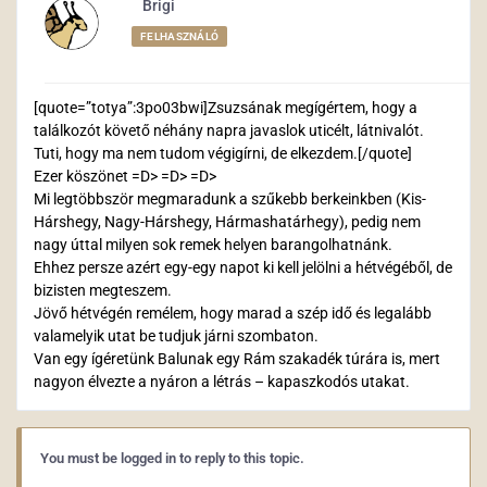
Brigi
FELHASZNÁLÓ
[quote=”totya”:3po03bwi]Zsuzsának megígértem, hogy a
találkozót követő néhány napra javaslok uticélt, látnivalót.
Tuti, hogy ma nem tudom végigírni, de elkezdem.[/quote]
Ezer köszönet =D> =D> =D>
Mi legtöbbször megmaradunk a szűkebb berkeinkben (Kis-
Hárshegy, Nagy-Hárshegy, Hármashatárhegy), pedig nem
nagy úttal milyen sok remek helyen barangolhatnánk.
Ehhez persze azért egy-egy napot ki kell jelölni a hétvégéből, de
bizisten megteszem.
Jövő hétvégén remélem, hogy marad a szép idő és legalább
valamelyik utat be tudjuk járni szombaton.
Van egy ígéretünk Balunak egy Rám szakadék túrára is, mert
nagyon élvezte a nyáron a létrás – kapaszkodós utakat.
You must be logged in to reply to this topic.