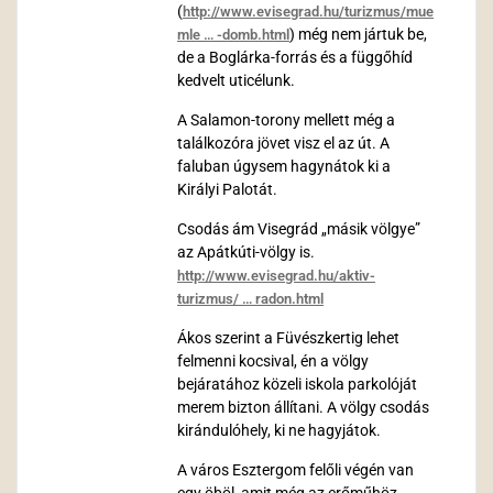
(
http://www.evisegrad.hu/turizmus/mue
) még nem jártuk be,
mle … -domb.html
de a Boglárka-forrás és a függőhíd
kedvelt uticélunk.
A Salamon-torony mellett még a
találkozóra jövet visz el az út. A
faluban úgysem hagynátok ki a
Királyi Palotát.
Csodás ám Visegrád „másik völgye”
az Apátkúti-völgy is.
http://www.evisegrad.hu/aktiv-
turizmus/ … radon.html
Ákos szerint a Füvészkertig lehet
felmenni kocsival, én a völgy
bejáratához közeli iskola parkolóját
merem bizton állítani. A völgy csodás
kirándulóhely, ki ne hagyjátok.
A város Esztergom felőli végén van