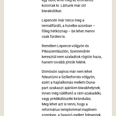
egy öböl, amit még az erőműhöz
kotortak ki. Láttunk már ott
biwakolókat.
Lepencén már nincs meg a
termálfürdő, a hotelbe azonban –
főleg hétköznap – be lehet menni
csak fürdeni is.
Remélem Lepence-völgyön és
Pilisszentlászlón, Szentendrén
keresztül nem szaladtok rögtön haza,
hanem tovább jöttök felénk.
Dömösön sajnos már nem lehet
felautózni a Szőkeforrás-völgyön,
ezért a hajóállomás melletti Duna-
part szakaszt ajánlom biwakhelynek.
Innen még túlélhető a rám-szakadéki,
vagy prédikálószéki kirándulás.
Meg lehet azt is tenni, hogy a
református templommal majdnem
szemben, a fagyizó mellett felmentek