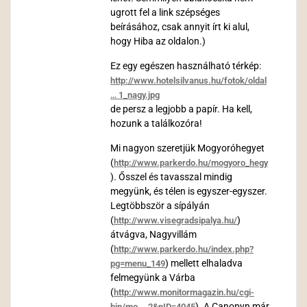
ugrott fel a link szépséges
beírásához, csak annyit írt ki alul,
hogy Hiba az oldalon.)
Ez egy egészen használható térkép:
http://www.hotelsilvanus.hu/fotok/oldal
… 1_nagy.jpg
de persz a legjobb a papír. Ha kell,
hozunk a találkozóra!
Mi nagyon szeretjük Mogyoróhegyet
(
http://www.parkerdo.hu/mogyoro_hegy
). Ősszel és tavasszal mindig
megyünk, és télen is egyszer-egyszer.
Legtöbbször a sípályán
(
)
http://www.visegradsipalya.hu/
átvágva, Nagyvillám
(
http://www.parkerdo.hu/index.php?
) mellett elhaladva
pg=menu_149
felmegyünk a Várba
(
http://www.monitormagazin.hu/cgi-
). A Canopyn már
bin/mo … 2&nID=4045