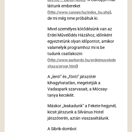
láttunk embereket
(
),
http://www.canopy.hu/index_hu.php
de mi még nme próbáltuk ki.
Mivel személyes kötődésünk van az
Erdei Művelődés Házához, időnként
egyeztetünk olyan időpontot, amikor
valamelyik programhoz mi is be
tudunk csatlakozni
(
http://www.parkerdo.hu/erdeimuvelode
)
shaza/progr.html
A „lenti” és „fönti” játszótér
kihagyhatatlan, megetetjük a
Vadaspark szarvasait, a Mócsay-
tanya kecskéit.
Máskor „leakadunk” a Fekete-hegynél,
kicsit játszunk a Silvánus Hotel
játszóterén, aztán visszasétálunk.
A Sibrik-dombot