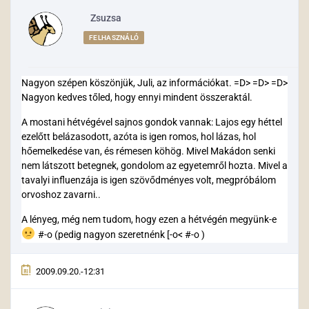
Zsuzsa
FELHASZNÁLÓ
Nagyon szépen köszönjük, Juli, az információkat. =D> =D> =D>
Nagyon kedves tőled, hogy ennyi mindent összeraktál.
A mostani hétvégével sajnos gondok vannak: Lajos egy héttel
ezelőtt belázasodott, azóta is igen romos, hol lázas, hol
hőemelkedése van, és rémesen köhög. Mivel Makádon senki
nem látszott betegnek, gondolom az egyetemről hozta. Mivel a
tavalyi influenzája is igen szövődményes volt, megpróbálom
orvoshoz zavarni..
A lényeg, még nem tudom, hogy ezen a hétvégén megyünk-e
#-o (pedig nagyon szeretnénk [-o< #-o )
2009.09.20.-12:31