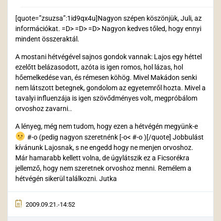
[quote=”zsuzsa”:1id9qx4u]Nagyon szépen köszönjük, Juli, az
információkat. =D> =D> =D> Nagyon kedves tőled, hogy ennyi
mindent összeraktál.
A mostani hétvégével sajnos gondok vannak: Lajos egy héttel
ezelőtt belázasodott, azóta is igen romos, hol lázas, hol
hőemelkedése van, és rémesen köhög. Mivel Makádon senki
nem látszott betegnek, gondolom az egyetemről hozta. Mivel a
tavalyi influenzája is igen szövődményes volt, megpróbálom
orvoshoz zavarni..
A lényeg, még nem tudom, hogy ezen a hétvégén megyünk-e
#-o (pedig nagyon szeretnénk [-o< #-o )[/quote] Jobbulást
kívánunk Lajosnak, s ne engedd hogy ne menjen orvoshoz.
Már hamarabb kellett volna, de úgylátszik ez a Ficsorékra
jellemző, hogy nem szeretnek orvoshoz menni. Remélem a
hétvégén sikerül találkozni. Jutka
2009.09.21.-14:52