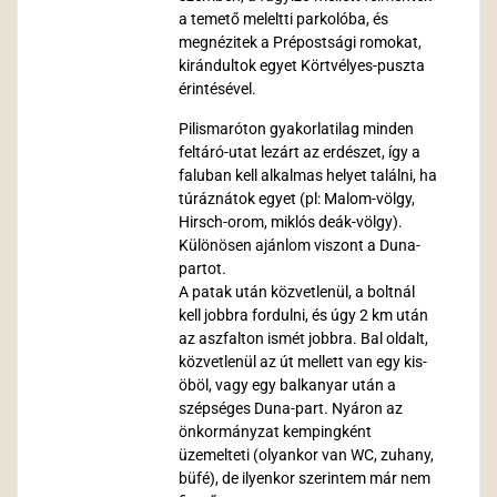
a temető meleltti parkolóba, és
megnézitek a Prépostsági romokat,
kirándultok egyet Körtvélyes-puszta
érintésével.
Pilismaróton gyakorlatilag minden
feltáró-utat lezárt az erdészet, így a
faluban kell alkalmas helyet találni, ha
túráznátok egyet (pl: Malom-völgy,
Hirsch-orom, miklós deák-völgy).
Különösen ajánlom viszont a Duna-
partot.
A patak után közvetlenül, a boltnál
kell jobbra fordulni, és úgy 2 km után
az aszfalton ismét jobbra. Bal oldalt,
közvetlenül az út mellett van egy kis-
öböl, vagy egy balkanyar után a
szépséges Duna-part. Nyáron az
önkormányzat kempingként
üzemelteti (olyankor van WC, zuhany,
büfé), de ilyenkor szerintem már nem