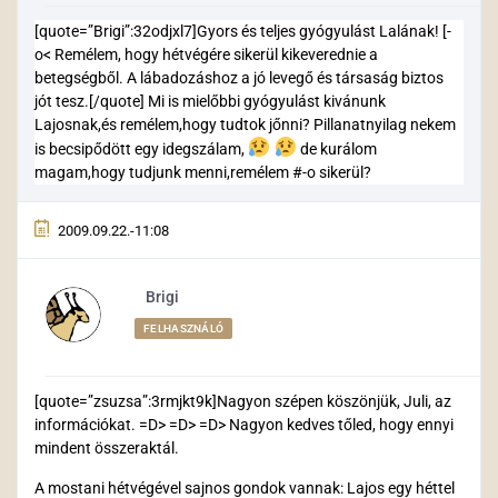
[quote=”Brigi”:32odjxl7]Gyors és teljes gyógyulást Lalának! [-
o< Remélem, hogy hétvégére sikerül kikeverednie a
betegségből. A lábadozáshoz a jó levegő és társaság biztos
jót tesz.[/quote] Mi is mielőbbi gyógyulást kivánunk
Lajosnak,és remélem,hogy tudtok jőnni? Pillanatnyilag nekem
is becsipődött egy idegszálam,
de kurálom
magam,hogy tudjunk menni,remélem #-o sikerül?
2009.09.22.-11:08
Brigi
FELHASZNÁLÓ
[quote=”zsuzsa”:3rmjkt9k]Nagyon szépen köszönjük, Juli, az
információkat. =D> =D> =D> Nagyon kedves tőled, hogy ennyi
mindent összeraktál.
A mostani hétvégével sajnos gondok vannak: Lajos egy héttel