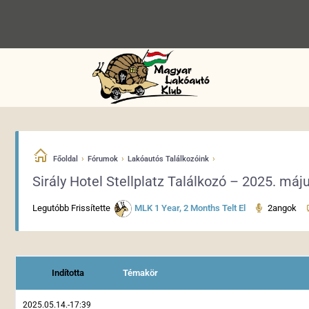
›
›
›
Főoldal
Fórumok
Lakóautós Találkozóink
Sirály Hotel Stellplatz Találkozó – 2025. máju
Legutóbb Frissítette
MLK
1 Year, 2 Months Telt El
2angok
Indította
Témakör
2025.05.14.-17:39