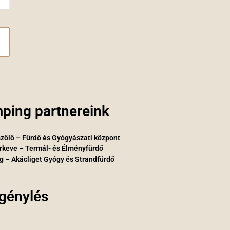
ping partnereink
zőlő – Fürdő és Gyógyászati központ
rkeve – Termál- és Élményfürdő
g – Akácliget Gyógy és Strandfürdő
igénylés