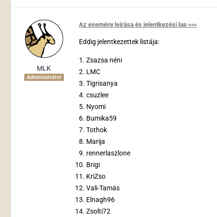
Az esemény leírása és jelentkezési lap »»»
Eddig jelentkezettek listája:
Zsazsa néni
MLK
LMC
Adminisztrátor
Tigrisanya
csuzlee
Nyomi
Bumika59
Tothok
Marija
rennerlaszlone
Brigi
KriZso
Vali-Tamás
Elnagh96
Zsolti72