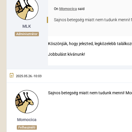
Momocica
On
said
Sajnos betegség miatt nem tudunk menni
MLK
Adminisztrátor
Köszönjük, hogy jelezted, legközelebb találko
Jobbulást kívánunk!
2025.05.26.-10:03
Sajnos betegség miatt nem tudunk menni! M
Momocica
Felhasználó