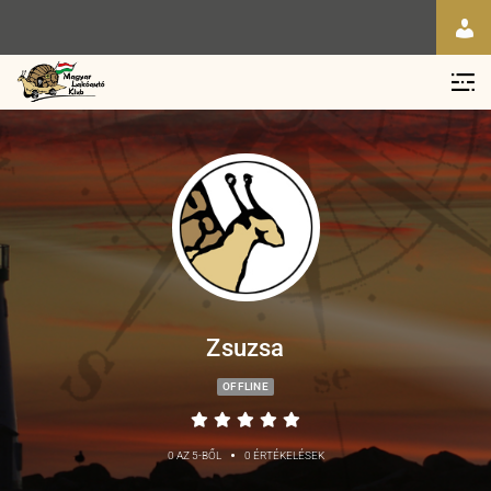
Zsuzsa
OFFLINE
•
0 AZ 5-BŐL
0 ÉRTÉKELÉSEK