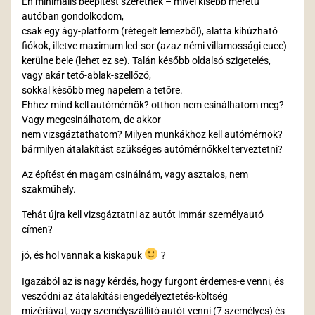
Én minimális beépítést szeretnék – mivel kisebb méretű
autóban gondolkodom,
csak egy ágy-platform (rétegelt lemezből), alatta kihúzható
fiókok, illetve maximum led-sor (azaz némi villamossági cucc)
kerülne bele (lehet ez se). Talán később oldalsó szigetelés,
vagy akár tető-ablak-szellőző,
sokkal később meg napelem a tetőre.
Ehhez mind kell autómérnök? otthon nem csinálhatom meg?
Vagy megcsinálhatom, de akkor
nem vizsgáztathatom? Milyen munkákhoz kell autómérnök?
bármilyen átalakítást szükséges autómérnőkkel terveztetni?
Az építést én magam csinálnám, vagy asztalos, nem
szakműhely.
Tehát újra kell vizsgáztatni az autót immár személyautó
címen?
jó, és hol vannak a kiskapuk
?
Igazából az is nagy kérdés, hogy furgont érdemes-e venni, és
vesződni az átalakítási engedélyeztetés-költség
mizériával, vagy személyszállító autót venni (7 személyes) és