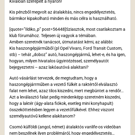
Kiválóan szerepelt a nyáron!
Kis pénzből megvolt az átalakítás, nincs engedélyeztetés,
bármikor kipakolható minden és más célra is használható.
[quote=”Ildiko_p” post=56448]Sziasztok, most csatlakoztam a
klub fórumához. Teljesen új vagyok a témában.
Amiben szeretnék tanácsot, útmutatást kérni, az alábbi:
Kis haszongépjárműből (pl Opel Vivaro, Ford Transit Custom,
stb) – tehát „doboz” autó, haszongépjármű, lehet-e, és ha igen,
hogyan, milyen hivatalos ügyintézéssel, személyautót
bejegyeztetni – azaz lakóautóvá alakítani?
Autó vásárlást tervezek, de megtudtam, hogy a
haszongépjárrműben a vezető fülkét a raktértől elválasztó
falat nem lehet, azaz tilos kiszedni, mert megbüntet a rendőr…
Azt a leválasztó falat pedig mindenképp szeretném kiszedni,
hogy a laktér (ágy-alata fiókok, esetleg mini konyhapult)
összeköttetésben legyen a vezetőfülkével. Ehhez viszont
személyautóvű kellene alakítanom?
Csomó külföldi (angol, német) átalaktós vanlife-os videóban
nem beszélnek ilyen problémáról, hogy engedélyeztetés…