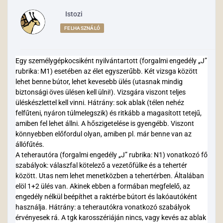
Istozi
FELHASZNÁLÓ
Egy személygépkocsiként nyilvántartott (forgalmi engedély „J”
rubrika: M1) esetében az élet egyszerűbb. Két vizsga között
lehet benne bútor, lehet kevesebb ülés (utasnak mindig
biztonsági öves ülésen kell ülni!). Vizsgára viszont teljes
üléskészlettel kell vinni. Hátrány: sok ablak (télen nehéz
felfűteni, nyáron túlmelegszik) és ritkább a magasított tetejű,
amiben fel lehet állni. A hőszigetelése is gyengébb. Viszont
könnyebben előfordul olyan, amiben pl. már benne van az
állófűtés.
A teherautóra (forgalmi engedély „J” rubrika: N1) vonatkozó fő
szabályok: válaszfal kötelező a vezetőfülke és a tehertér
között. Utas nem lehet menetközben a tehertérben. Általában
elöl 1+2 ülés van. Akinek ebben a formában megfelelő, az
engedély nélkül beépíthet a raktérbe bútort és lakóautóként
használja. Hátrány: a teherautókra vonatkozó szabályok
érvényesek rá. A tgk karosszériáján nincs, vagy kevés az ablak