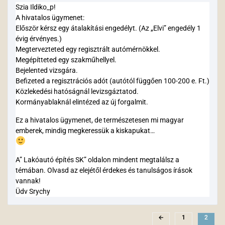
Szia Ildiko_p!
A hivatalos ügymenet:
Először kérsz egy átalakítási engedélyt. (Az „Elvi” engedély 1
évig érvényes.)
Megtervezteted egy regisztrált autómérnökkel.
Megépítteted egy szakműhellyel.
Bejelented vizsgára.
Befizeted a regisztrációs adót (autótól függően 100-200 e. Ft.)
Közlekedési hatóságnál levizsgáztatod.
Kormányablaknál elintézed az új forgalmit.
Ez a hivatalos ügymenet, de természetesen mi magyar
emberek, mindig megkeressük a kiskapukat…
A” Lakóautó építés SK” oldalon mindent megtalálsz a
témában. Olvasd az elejétől érdekes és tanulságos írások
vannak!
Üdv Srychy
←
1
2