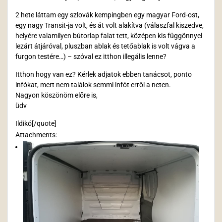
2 hete láttam egy szlovák kempingben egy magyar Ford-ost,
egy nagy Transit-ja volt, és át volt alakítva (válaszfal kiszedve,
helyére valamilyen bútorlap falat tett, középen kis függönnyel
lezárt átjáróval, pluszban ablak és tetőablak is volt vágva a
furgon testére…) – szóval ez itthon illegális lenne?
Itthon hogy van ez? Kérlek adjatok ebben tanácsot, ponto
infókat, mert nem találok semmi infót erről a neten.
Nagyon köszönöm előre is,
üdv
Ildikó[/quote]
Attachments: