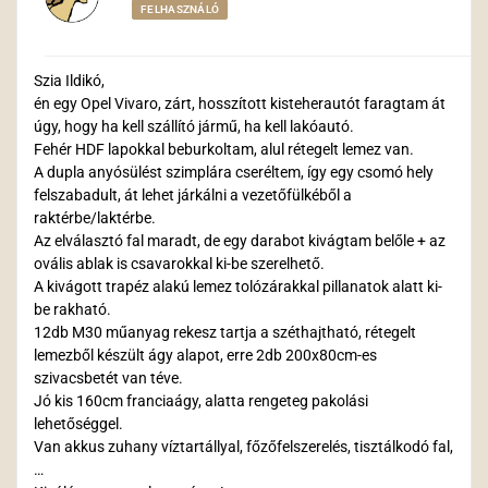
FELHASZNÁLÓ
Szia Ildikó,
én egy Opel Vivaro, zárt, hosszított kisteherautót faragtam át
úgy, hogy ha kell szállító jármű, ha kell lakóautó.
Fehér HDF lapokkal beburkoltam, alul rétegelt lemez van.
A dupla anyósülést szimplára cseréltem, így egy csomó hely
felszabadult, át lehet járkálni a vezetőfülkéből a
raktérbe/laktérbe.
Az elválasztó fal maradt, de egy darabot kivágtam belőle + az
ovális ablak is csavarokkal ki-be szerelhető.
A kivágott trapéz alakú lemez tolózárakkal pillanatok alatt ki-
be rakható.
12db M30 műanyag rekesz tartja a széthajtható, rétegelt
lemezből készült ágy alapot, erre 2db 200x80cm-es
szivacsbetét van téve.
Jó kis 160cm franciaágy, alatta rengeteg pakolási
lehetőséggel.
Van akkus zuhany víztartállyal, főzőfelszerelés, tisztálkodó fal,
…