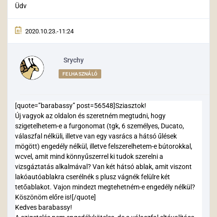
Üdv
2020.10.23.-11:24
Srychy
FELHASZNÁLÓ
[quote=”barabassy” post=56548]Sziasztok!
Új vagyok az oldalon és szeretném megtudni, hogy
szigetelhetem-e a furgonomat (tgk, 6 személyes, Ducato,
válaszfal nélküli, illetve van egy vasrács a hátsó űlések
mögött) engedély nélkül, illetve felszerelhetem-e bútorokkal,
wcvel, amit mind könnyűszerrel ki tudok szerelni a
vizsgáztatás alkalmával? Van két hátsó ablak, amit viszont
lakóautóablakra cserélnék s plusz vágnék felülre két
tetőablakot. Vajon mindezt megtehetném-e engedély nélkül?
Köszönöm előre is![/quote]
Kedves barabassy!