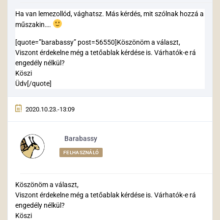
Ha van lemezollód, vághatsz. Más kérdés, mit szólnak hozzá a
műszakin….
[quote=”barabassy” post=56550]Köszönöm a választ,
Viszont érdekelne még a tetőablak kérdése is. Várhatók-e rá
engedély nélkül?
Köszi
Üdv[/quote]
2020.10.23.-13:09
Barabassy
FELHASZNÁLÓ
Köszönöm a választ,
Viszont érdekelne még a tetőablak kérdése is. Várhatók-e rá
engedély nélkül?
Köszi