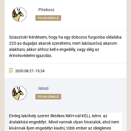
Pitekusz
FELHASZNÁLÓ
Sziasztok! Kérdésem, hogy ha egy dobozos furgonba oldalába
220-as dugaljat akarok szereltetni, mert lakóautóvá akarom
alakítani, akkor ahhoz kell e engedély, vagy elég az
érintésvédelmi igazolás.
2020.08.27.-15:24
Istozi
FELHASZNÁLÓ
Elvileg lakóhely szerint illetékes NKH-nál KELL kérni. az
átalakítási engedélyt. Mivel vannak olyan hivatalok, ahol nem
kívánnak ilyen engedélyt kiadni, több ember az ideiglenes