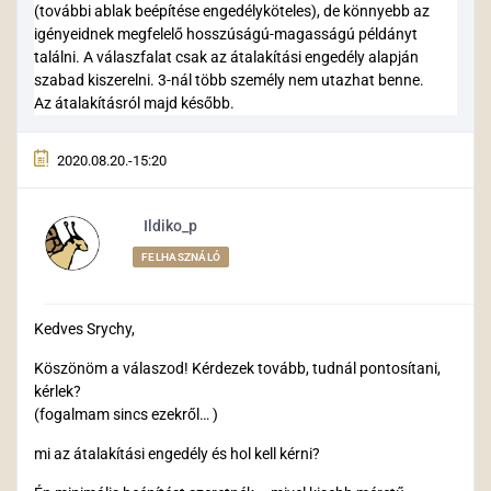
(további ablak beépítése engedélyköteles), de könnyebb az
igényeidnek megfelelő hosszúságú-magasságú példányt
találni. A válaszfalat csak az átalakítási engedély alapján
szabad kiszerelni. 3-nál több személy nem utazhat benne.
Az átalakításról majd később.
2020.08.20.-15:20
Ildiko_p
FELHASZNÁLÓ
Kedves Srychy,
Köszönöm a válaszod! Kérdezek tovább, tudnál pontosítani,
kérlek?
(fogalmam sincs ezekről… )
mi az átalakítási engedély és hol kell kérni?