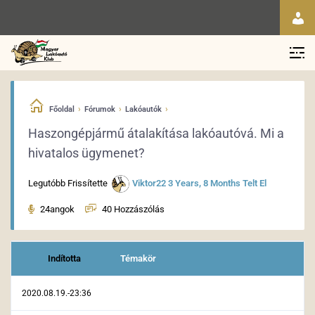
›
›
›
Főoldal
Fórumok
Lakóautók
Haszongépjármű átalakítása lakóautóvá. Mi a
hivatalos ügymenet?
Legutóbb Frissítette
Viktor22
3 Years, 8 Months Telt El
24angok
40 Hozzászólás
Indította
Témakör
2020.08.19.-23:36