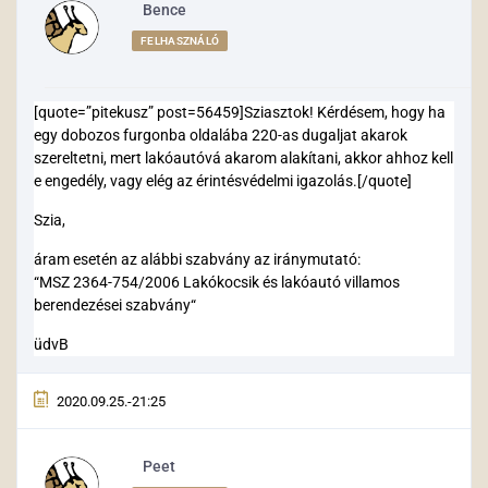
Bence
FELHASZNÁLÓ
[quote=”pitekusz” post=56459]Sziasztok! Kérdésem, hogy ha
egy dobozos furgonba oldalába 220-as dugaljat akarok
szereltetni, mert lakóautóvá akarom alakítani, akkor ahhoz kell
e engedély, vagy elég az érintésvédelmi igazolás.[/quote]
Szia,
áram esetén az alábbi szabvány az iránymutató:
“MSZ 2364-754/2006 Lakókocsik és lakóautó villamos
berendezései szabvány“
üdvB
2020.09.25.-21:25
Peet