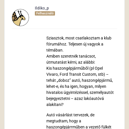
Ildiko_p
Felhasználó
Sziasztok, most csatlakoztam a klub
fórumához. Teljesen új vagyok a
témában.
Amiben szeretnék tanácsot,
útmutatást kérni, az alábbi:
Kis haszongépjárműből (pl Opel
Vivaro, Ford Transit Custom, stb) –
tehát „doboz” autó, haszongépjármű,
lehet-e, és ha igen, hogyan, milyen
hivatalos ügyintézéssel, személyautót
bejegyeztetni – azaz lakóautóvá
alakítani?
Autó vásárlást tervezek, de
megtudtam, hogy a
haszongépjárrműben a vezető fülkét