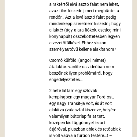
a raktértől elválasztó falat nem lehet,
azaz tilos kiszedni, mert megbüntet a
rendőr… Azt a leválasztó falat pedig
mindenképp szeretném kiszedni, hogy
a laktér (ágy-alata fiókok, esetleg mini
konyhapult) összeköttetésben legyen
a vezetőfülkével. Ehhez viszont
személyautóvű kellene alakítanom?
Csomó külföldi (angol, német)
átalaktós vanlife-os videóban nem
beszélnek ilyen problémáról, hogy
engedélyeztetés…
2 hete láttam egy szlovák
kempingben egy magyar Ford-ost,
egy nagy Transit-ja volt, és át volt
alakítva (válaszfal kiszedve, helyére
valamilyen bútorlap falat tett,
középen kis függönnyel lezárt
átjáróval, pluszban ablak és tetőablak
is volt vágva a furgon testére…) –