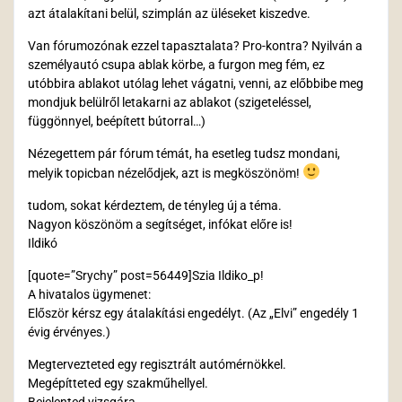
azt átalakítani belül, szimplán az üléseket kiszedve.
Van fórumozónak ezzel tapasztalata? Pro-kontra? Nyilván a
személyautó csupa ablak körbe, a furgon meg fém, ez
utóbbira ablakot utólag lehet vágatni, venni, az előbbibe meg
mondjuk belülről letakarni az ablakot (szigeteléssel,
függönnyel, beépített bútorral…)
Nézegettem pár fórum témát, ha esetleg tudsz mondani,
melyik topicban nézelődjek, azt is megköszönöm!
tudom, sokat kérdeztem, de tényleg új a téma.
Nagyon köszönöm a segítséget, infókat előre is!
Ildikó
[quote=”Srychy” post=56449]Szia Ildiko_p!
A hivatalos ügymenet:
Először kérsz egy átalakítási engedélyt. (Az „Elvi” engedély 1
évig érvényes.)
Megtervezteted egy regisztrált autómérnökkel.
Megépítteted egy szakműhellyel.
Bejelented vizsgára.