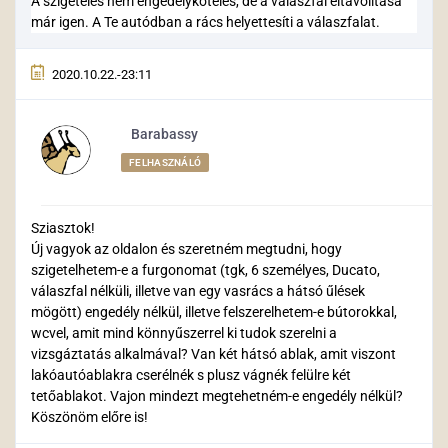
A szigetelés nem engedélyköteles, de a válaszfal eltávolítása
már igen. A Te autódban a rács helyettesíti a válaszfalat.
2020.10.22.-23:11
Barabassy
FELHASZNÁLÓ
Sziasztok!
Új vagyok az oldalon és szeretném megtudni, hogy
szigetelhetem-e a furgonomat (tgk, 6 személyes, Ducato,
válaszfal nélküli, illetve van egy vasrács a hátsó űlések
mögött) engedély nélkül, illetve felszerelhetem-e bútorokkal,
wcvel, amit mind könnyűszerrel ki tudok szerelni a
vizsgáztatás alkalmával? Van két hátsó ablak, amit viszont
lakóautóablakra cserélnék s plusz vágnék felülre két
tetőablakot. Vajon mindezt megtehetném-e engedély nélkül?
Köszönöm előre is!