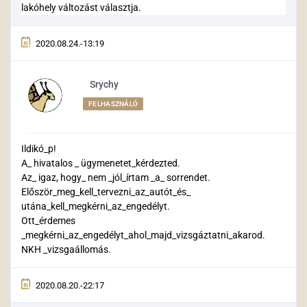
lakóhely változást választja.
2020.08.24.-13:19
Srychy
FELHASZNÁLÓ
Ildikó_p!
A_ hivatalos _ ügymenetet_kérdezted.
Az_ igaz, hogy_ nem _jól_írtam _a_ sorrendet.
Először_meg_kell_tervezni_az_autót_és_
utána_kell_megkérni_az_engedélyt.
Ott_érdemes
_megkérni_az_engedélyt_ahol_majd_vizsgáztatni_akarod.
NKH _vizsgaállomás.
2020.08.20.-22:17