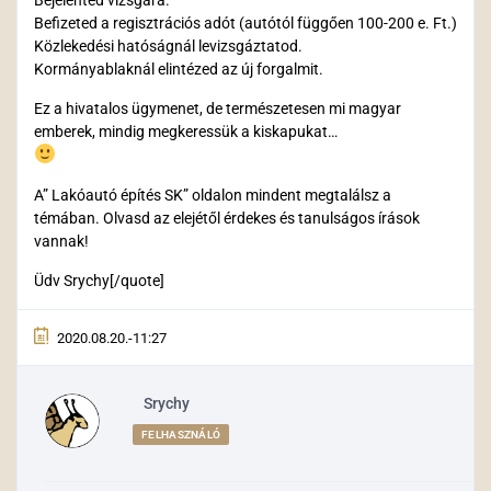
Befizeted a regisztrációs adót (autótól függően 100-200 e. Ft.)
Közlekedési hatóságnál levizsgáztatod.
Kormányablaknál elintézed az új forgalmit.
Ez a hivatalos ügymenet, de természetesen mi magyar
emberek, mindig megkeressük a kiskapukat…
A” Lakóautó építés SK” oldalon mindent megtalálsz a
témában. Olvasd az elejétől érdekes és tanulságos írások
vannak!
Üdv Srychy[/quote]
2020.08.20.-11:27
Srychy
FELHASZNÁLÓ