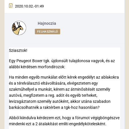
2020.10.02.-01:49
Hajnoczia
FELHASZNÁLÓ
Sziasztok!
Egy Peugeot Boxer tgk. újdonsült tulajdonosa vagyok, és az
alábbi kérdésen morfondírozok:
Ha minden egyéb munkálat előtt kérek engedélyt az ablakokra
és a térelválasztó eltávolítására, elvégeztetem egy
szakműhellyel a munkát, kérem az átminősítését személy
autóvá, megfizetem a reg. adót és egyéb terheket,
levizsgáztatom személy autóként, akkor utána szabadon
barkácsolhatnék a raktérben a tgk-hoz hasonlóan?
Abból kiindulva kérdezem ezt, hogy a fórumot végigböngészve
mindenki ezt a 2 átalakítást említi engedélykötelesként.