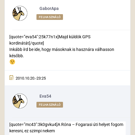
GaborApa
FELHASZNÁLÓ
[quote=”eva54″:25k77n1x]Majd küldök GPS
kordinátát[/quote]
Inkább írd be ide, hogy másoknak is hasznára válhasson
később.
2010.10.20.-23:25
Eva54
FELHASZNÁLÓ
[quote=”mc43″:3k0gvku4]A Róna – Fogarasi úti helyet fogom
keresni, ez szimpi nekem