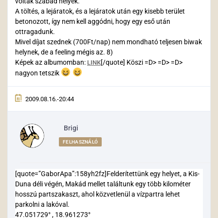
voltak szabad helyek.
A töltés, a lejáratok, és a lejáratok után egy kisebb terület
betonozott, így nem kell aggódni, hogy egy eső után
ottragadunk.
Mivel díjat szednek (700Ft/nap) nem mondható teljesen biwak
helynek, de a feeling mégis az. 8)
Képek az albumomban:
[/quote] Köszi =D> =D> =D>
LINK
nagyon tetszik
2009.08.16.-20:44
Brigi
FELHASZNÁLÓ
[quote=”GaborApa”:158yh2fz]Felderítettünk egy helyet, a Kis-
Duna déli végén, Makád mellet találtunk egy több kilométer
hosszú partszakaszt, ahol közvetlenül a vízpartra lehet
parkolni a lakóval.
47.051729° , 18.961273°