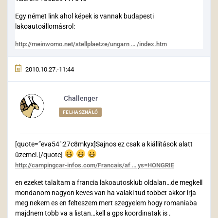
Egy német link ahol képek is vannak budapesti
lakoautoállomásrol:
http://meinwomo.net/stellplaetze/ungarn … /index.htm
2010.10.27.-11:44
Challenger
FELHASZNÁLÓ
[quote=”eva54″:27c8mkyx]Sajnos ez csak a kiállítások alatt
üzemel.[/quote]
http://campingcar-infos.com/Francais/af … ys=HONGRIE
en ezeket talaltam a francia lakoautosklub oldalan…de megkell
mondanom nagyon keves van ha valaki tud tobbet akkor irja
meg nekem es en felteszem mert szegyelem hogy romaniaba
majdnem tobb va a listan…kell a gps koordinatak is .