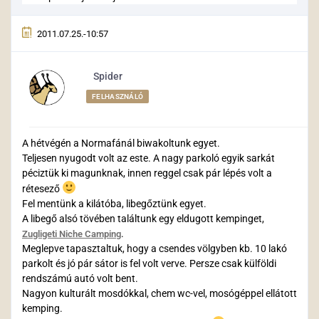
2011.07.25.-10:57
Spider
FELHASZNÁLÓ
A hétvégén a Normafánál biwakoltunk egyet.
Teljesen nyugodt volt az este. A nagy parkoló egyik sarkát
péciztük ki magunknak, innen reggel csak pár lépés volt a
rétesező
Fel mentünk a kilátóba, libegőztünk egyet.
A libegő alsó tövében találtunk egy eldugott kempinget,
.
Zugligeti Niche Camping
Meglepve tapasztaltuk, hogy a csendes völgyben kb. 10 lakó
parkolt és jó pár sátor is fel volt verve. Persze csak külföldi
rendszámú autó volt bent.
Nagyon kulturált mosdókkal, chem wc-vel, mosógéppel ellátott
kemping.