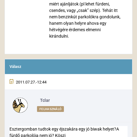
miért ajánljátok (pl lehet fürdeni,
csendes, vagy „csak” szép). Tehát itt
nem benzinkút parkolókra gondolunk,
hanem olyan helyre ahova egy
hétvégére érdemes elmenni
kirándulni.
Válasz
2011.07.27.-12:44
Tclar
FELHASZNÁLÓ
Esztergomban tudtok egy éjszakára egy jó biwak helyet?A
fürdő parkolója nem jó? Köszi