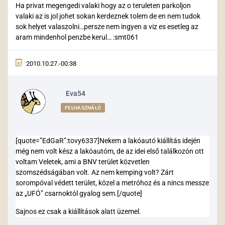
Ha privat megengedi valaki hogy az o teruleten parkoljon
valaki az is jol johet sokan kerdeznek tolem de en nem tudok
sok helyet valaszolni…persze nem ingyen a viz es esetleg az
aram mindenhol penzbe kerul… :smt061
2010.10.27.-00:38
Eva54
FELHASZNÁLÓ
[quote=”EdGaR”:tovy6337]Nekem a lakóautó kiállítás idején
még nem volt kész a lakóautóm, de az idei első találkozón ott
voltam Veletek, ami a BNV terület közvetlen
szomszédságában volt. Az nem kemping volt? Zárt
sorompóval védett terület, közel a metróhoz és a nincs messze
az „UFÓ” csarnoktól gyalog sem.[/quote]
Sajnos ez csak a kiállítások alatt üzemel.