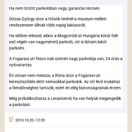
Ha nem örzött parkolóban vagy, garancia nincsen.
Dózsa György úton a Hősök terénél a múzeum mellett
rendszeresen állnak több napig lakóautók.
Ha időben érkezel, akkor a Mogyoródi út Hungária körút felé
eső végén van nagyméretű parkoló, ott is láttam lakót
parkolni.
A Fogarasi uti Tesco-nak szintén nagy parkolója van, 24 órás a
nyitvatartás.
Én onnan nem messze, a Róna úton a Fogarasi uti
kereszteződés elött nemsokkal parkolok. Az ott lévő irodaház
a Rendőrséghez tartozik, ezért én elég biztonságosnak érzem.
Még próbálkozhatsz a Levanterrel, ha van helyük megengedik
a parkolást.
2010.10.20.-12:20