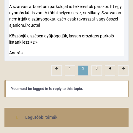
A szarvasi arborétum parkolóját is felkerestük párszor. Itt egy
nyomós kút is van. A többi helyen se víz, se villany. Szarvason
nem írtják a szúnyogokat, ezért csak tavasszal, vagy ősszel
ajánlom.[/quote]
Köszönjük, szépen gyüjtögetjük, lassan országos parkoló
listánk lesz =D>
András
←
1
2
3
4
→
You must be logged in to reply to this topic.
Legutóbbi témák