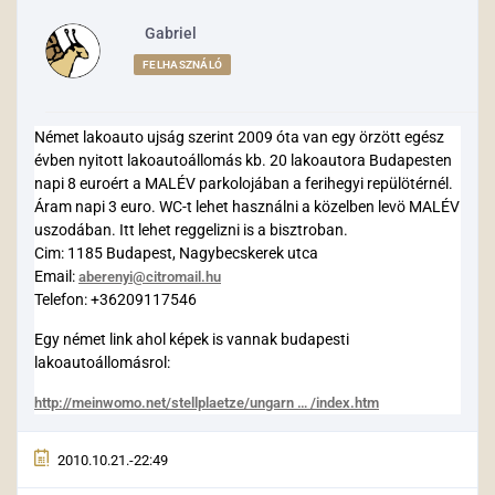
Gabriel
FELHASZNÁLÓ
Német lakoauto ujság szerint 2009 óta van egy örzött egész
évben nyitott lakoautoállomás kb. 20 lakoautora Budapesten
napi 8 euroért a MALÉV parkolojában a ferihegyi repülötérnél.
Áram napi 3 euro. WC-t lehet használni a közelben levö MALÉV
uszodában. Itt lehet reggelizni is a bisztroban.
Cim: 1185 Budapest, Nagybecskerek utca
Email:
aberenyi@citromail.hu
Telefon: +36209117546
Egy német link ahol képek is vannak budapesti
lakoautoállomásrol:
http://meinwomo.net/stellplaetze/ungarn … /index.htm
2010.10.21.-22:49