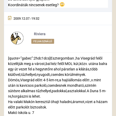
Koordináták nincsenek esetleg?
2009.12.07.-19:32
Riviera
FELHASZNÁLÓ
[quote=”gabec”:2hdc1dcs]Esztergomban ,ha Visegrád felől
közelítjük meg a várost,bal kéz felől MOL kút,közv. utána balra
egy út vezet fel a hegytetőre ahol páratlan a kilátás,több
kiülővel,tűzhellyel,nyugodt,csendes körülmények.
Dömös,Visegrád előtt 4-5 km-re,a hajóállomás előtt ,v.mint
után is kavicsos parkoló,csendesnek mondható,szintén
sütésre alkalmas tűzhellyel,padokkal,asztalokkal.A Duna 5 m-
re,horgászni is lehet.
Ha valaki Makón keresztül óhajt haladni,áramot,vizet a házam
előtt parkolót biztosítok.
Makó Iskola u. 7