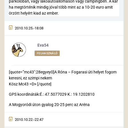
parkoloban, vagy lakoautoállomáson vagy campingben. A kár
ha megtörténik mindig jóval több mint az a 10-20 euro amit
örzött helyért kiad az ember.
2010.10.25.-18:08
Eva54
FELHASZNÁLÓ
[quote=”mc43″:28egyey0]A Róna – Fogarasi úti helyet fogom
keresni, ez szimpi nekem
Kösz Mc43 =D> [/quote]
GPS koordináták:É.: 47.5077029 K.: 19.1202810
A Mogyoródi úton gyalog 20-25 perc az Aréna
2010.10.22.-22:47