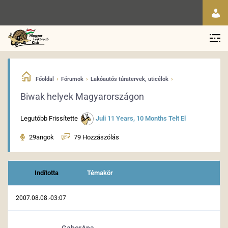
›
›
›
Főoldal
Fórumok
Lakóautós túratervek, uticélok
Biwak helyek Magyarországon
Legutóbb Frissítette
Juli
11 Years, 10 Months Telt El
29angok
79 Hozzászólás
Indította
Témakör
2007.08.08.-03:07