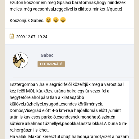
Ezúton köszönném meg Gpslaci barátomnak,hogy mindezek
mellett még vacsorával,reggelivel is ellátott minket.[/quote]
Köszönjük Gabec.
2009.12.07.-19:24
Gabec
FELHASZNÁLÓ
Esztergomban ,ha Visegrád felől közelítjük meg a várost,bal
kéz felől MOL kút,közv. utána balra egy út vezet fel a
hegytetőre ahol páratlan a kilátás,több
kiülővel,tűzhellyel,nyugodt,csendes körülmények.
Dömös,Visegrád előtt 4-5 km-re,a hajóállomás előtt ,v.mint
után is kavicsos parkoló,csendesnek mondható,szintén
sütésre alkalmas tűzhellyel,padokkal,asztalokkal.A Duna 5 m-
re,horgászni is lehet.
Ha valaki Makón keresztül óhajt haladni,áramot,vizet a házam