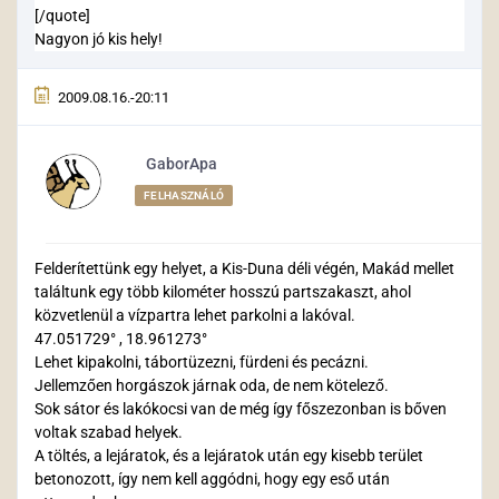
[/quote]
Nagyon jó kis hely!
2009.08.16.-20:11
GaborApa
FELHASZNÁLÓ
Felderítettünk egy helyet, a Kis-Duna déli végén, Makád mellet
találtunk egy több kilométer hosszú partszakaszt, ahol
közvetlenül a vízpartra lehet parkolni a lakóval.
47.051729° , 18.961273°
Lehet kipakolni, tábortüzezni, fürdeni és pecázni.
Jellemzően horgászok járnak oda, de nem kötelező.
Sok sátor és lakókocsi van de még így főszezonban is bőven
voltak szabad helyek.
A töltés, a lejáratok, és a lejáratok után egy kisebb terület
betonozott, így nem kell aggódni, hogy egy eső után