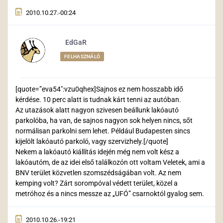
2010.10.27.-00:24
EdGaR
FELHASZNÁLÓ
[quote=”eva54″:vzu0qhex]Sajnos ez nem hosszabb idő
kérdése. 10 perc alatt is tudnak kárt tenni az autóban.
Az utazások alatt nagyon szivesen beállunk lakóautó
parkolóba, ha van, de sajnos nagyon sok helyen nincs, sőt
normálisan parkolni sem lehet. Például Budapesten sincs
kijelölt lakóautó parkoló, vagy szervizhely.[/quote]
Nekem a lakóautó kiállítás idején még nem volt kész a
lakóautóm, de az idei első találkozón ott voltam Veletek, ami a
BNV terület közvetlen szomszédságában volt. Az nem
kemping volt? Zárt sorompóval védett terület, közel a
metróhoz és a nincs messze az „UFÓ” csarnoktól gyalog sem.
2010.10.26.-19:21