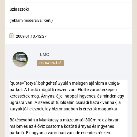
Sziasztok!
(reklám moderálva: Kerti)
2009.01.13.-12:27
LMC
FELHASZNÁLÓ
[quote=”totya”:bphgehts]Gyulán melegen ajánlom a Csiga-
parkot. A fürdő mögötti részen van. Előtte várostérképen
keressétek meg. Árnyas, éjjel-nappal ingyenes, és minden egy
ugrásra van. A széles út túloldalán családi házak vannak, a
kutyák jól jeleznek, így biztonságban is éreztük magunkat.
Békéscsabán a Munkácsy a múzeumtól 300m-re az István
malom és az élőviz csatorna közötti árnyas és ingyenes
parkoló. Ez ugyan a városban van, de csendes részen…