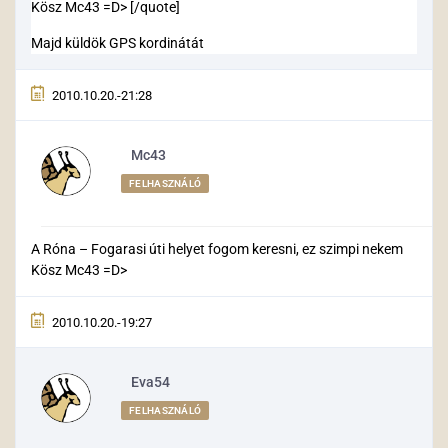
Kösz Mc43 =D> [/quote]
Majd küldök GPS kordinátát
2010.10.20.-21:28
Mc43
FELHASZNÁLÓ
A Róna – Fogarasi úti helyet fogom keresni, ez szimpi nekem
Kösz Mc43 =D>
2010.10.20.-19:27
Eva54
FELHASZNÁLÓ