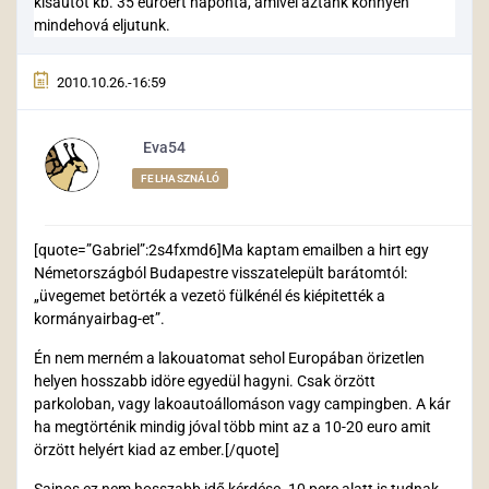
kisautot kb. 35 euroért naponta, amivel aztánk könnyen
mindehová eljutunk.
2010.10.26.-16:59
Eva54
FELHASZNÁLÓ
[quote=”Gabriel”:2s4fxmd6]Ma kaptam emailben a hirt egy
Németországból Budapestre visszatelepült barátomtól:
„üvegemet betörték a vezetö fülkénél és kiépitették a
kormányairbag-et”.
Én nem merném a lakouatomat sehol Europában örizetlen
helyen hosszabb idöre egyedül hagyni. Csak örzött
parkoloban, vagy lakoautoállomáson vagy campingben. A kár
ha megtörténik mindig jóval több mint az a 10-20 euro amit
örzött helyért kiad az ember.[/quote]
Sajnos ez nem hosszabb idő kérdése. 10 perc alatt is tudnak