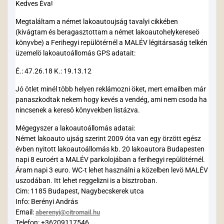
Kedves Éva!
Megtaláltam a német lakoautoujság tavalyi cikkében
(kivágtam és beragasztottam a német lakoautohelykereseö
könyvbe) a Ferihegyi repülötérnél a MALÉV légitársaság telkén
üzemelö lakoautoállomás GPS adatait:
É.: 47.26.18 K.: 19.13.12
Jó ötlet minél több helyen reklámozni öket, mert emailben már
panaszkodtak nekem hogy kevés a vendég, ami nem csoda ha
nincsenek a keresö könyvekben listázva.
Mégegyszer a lakoautoállomás adatai:
Német lakoauto ujság szerint 2009 óta van egy örzött egész
évben nyitott lakoautoállomás kb. 20 lakoautora Budapesten
napi 8 euroért a MALÉV parkolojában a ferihegyi repülötérnél.
Áram napi 3 euro. WC-t lehet használni a közelben levö MALÉV
uszodában. Itt lehet reggelizni is a bisztroban.
Cim: 1185 Budapest, Nagybecskerek utca
Info: Berényi András
Email:
aberenyi@citromail.hu
Telefon: +36209117546