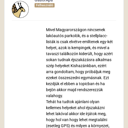
GaborApa
Felhasználó
Mivel Magyarországon nincsenek
lakóautós parkolók, és a stellplacc-
listák is csak elvétve említenek egy-két
helyet, azok is kempingek, és mivel a
tavaszi találkozón kiderült, hogy azért
sokan tudnak éjszakázásra alkalmas
szép helyeket Kishazánkban, ezért
arra gondoltam, hogy próbáljuk meg
ezeket összeszedni egymásnak. Ezt
kezdjük el ebben a topicban és ha
bejön akkor majd rendszerezzük
valahogy.
Tehát ha tudtok ajánlani olyan
kellemes helyeket ahol éjszakázni
lehet lakóval akkor ide írjátok meg,
hogy hol van hogy lehet megtalálni
(esetleg GPS) és milyen a környezet,