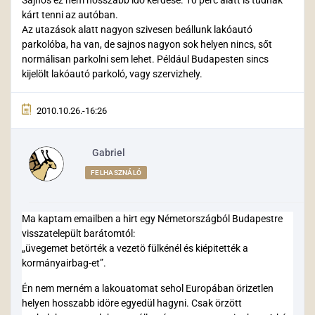
kárt tenni az autóban.
Az utazások alatt nagyon szivesen beállunk lakóautó
parkolóba, ha van, de sajnos nagyon sok helyen nincs, sőt
normálisan parkolni sem lehet. Például Budapesten sincs
kijelölt lakóautó parkoló, vagy szervizhely.
2010.10.26.-16:26
Gabriel
FELHASZNÁLÓ
Ma kaptam emailben a hirt egy Németországból Budapestre
visszatelepült barátomtól:
„üvegemet betörték a vezetö fülkénél és kiépitették a
kormányairbag-et”.
Én nem merném a lakouatomat sehol Europában örizetlen
helyen hosszabb idöre egyedül hagyni. Csak örzött