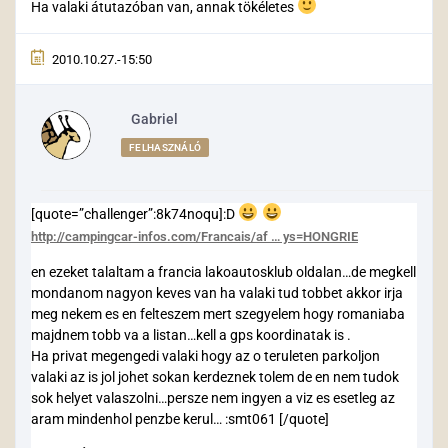
Ha valaki átutazóban van, annak tökéletes
2010.10.27.-15:50
Gabriel
FELHASZNÁLÓ
[quote=”challenger”:8k74noqu]:D
http://campingcar-infos.com/Francais/af … ys=HONGRIE
en ezeket talaltam a francia lakoautosklub oldalan…de megkell
mondanom nagyon keves van ha valaki tud tobbet akkor irja
meg nekem es en felteszem mert szegyelem hogy romaniaba
majdnem tobb va a listan…kell a gps koordinatak is .
Ha privat megengedi valaki hogy az o teruleten parkoljon
valaki az is jol johet sokan kerdeznek tolem de en nem tudok
sok helyet valaszolni…persze nem ingyen a viz es esetleg az
aram mindenhol penzbe kerul… :smt061 [/quote]