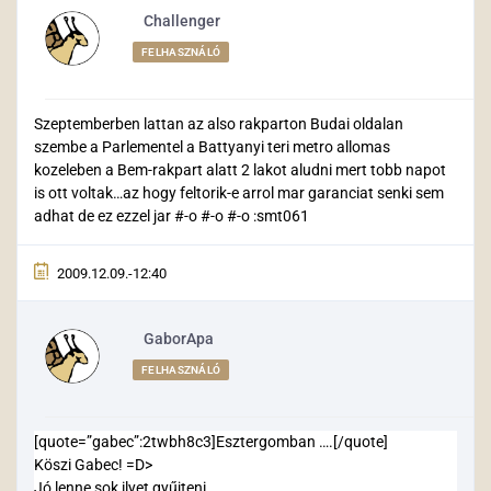
Challenger
FELHASZNÁLÓ
Szeptemberben lattan az also rakparton Budai oldalan
szembe a Parlementel a Battyanyi teri metro allomas
kozeleben a Bem-rakpart alatt 2 lakot aludni mert tobb napot
is ott voltak…az hogy feltorik-e arrol mar garanciat senki sem
adhat de ez ezzel jar #-o #-o #-o :smt061
2009.12.09.-12:40
GaborApa
FELHASZNÁLÓ
[quote=”gabec”:2twbh8c3]Esztergomban ….[/quote]
Köszi Gabec! =D>
Jó lenne sok ilyet gyűjteni.