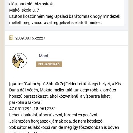
előtt parkolót biztosítok.
Makó Iskola u. 7
Ezúton köszönném meg Gpslaci barátomnak,hogy mindezek
mellett még vacsorával,reggelivel is ellátott minket.
2009.08.16.-22:27
Maci
FELHASZNÁLÓ
[quote=”GaborApa”:3hhb0r7e]Felderítettünk egy helyet, a Kis-
Duna déli végén, Makád mellet találtunk egy több kilométer
hosszú partszakaszt, ahol közvetlenül a vízpartra lehet
parkolni a lakóval.
47.051729° , 18.961273°
Lehet kipakolni, tábortüzezni, fürdeni és pecázni.
Jellemzően horgászok járnak oda, de nem kötelező.
Sok sátor és lakókocsi van de még így főszezonban is bőven