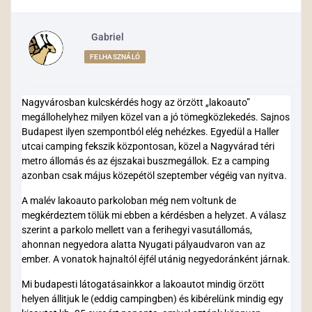
Gabriel
FELHASZNÁLÓ
Nagyvárosban kulcskérdés hogy az örzött „lakoauto”
megállohelyhez milyen közel van a jó tömegközlekedés. Sajnos
Budapest ilyen szempontból elég nehézkes. Egyedül a Haller
utcai camping fekszik központosan, közel a Nagyvárad téri
metro állomás és az éjszakai buszmegállok. Ez a camping
azonban csak május közepétöl szeptember végéig van nyitva.
A malév lakoauto parkoloban még nem voltunk de
megkérdeztem tölük mi ebben a kérdésben a helyzet. A válasz
szerint a parkolo mellett van a ferihegyi vasutállomás,
ahonnan negyedora alatta Nyugati pályaudvaron van az
ember. A vonatok hajnaltól éjfél utánig negyedoránként járnak.
Mi budapesti látogatásainkkor a lakoautot mindig örzött
helyen állitjuk le (eddig campingben) és kibérelünk mindig egy