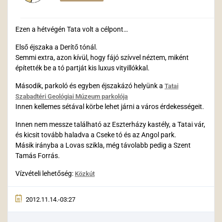
Ezen a hétvégén Tata volt a célpont…
Első éjszaka a Derítő tónál.
Semmi extra, azon kívül, hogy fájó szívvel néztem, miként
építették be a tó partját kis luxus vityillókkal.
Második, parkoló és egyben éjszakázó helyünk a
Tatai
Szabadtéri Geológiai Múzeum parkolója
Innen kellemes sétával körbe lehet járni a város érdekességeit.
Innen nem messze található az Eszterházy kastély, a Tatai vár,
és kicsit tovább haladva a Cseke tó és az Angol park.
Másik irányba a Lovas szikla, még távolabb pedig a Szent
Tamás Forrás.
Vízvételi lehetőség:
Közkút
2012.11.14.-03:27