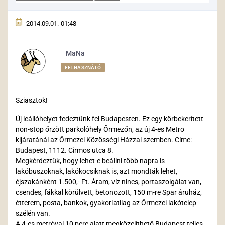
2014.09.01.-01:48
MaNa
FELHASZNÁLÓ
Sziasztok!
Új leállóhelyet fedeztünk fel Budapesten. Ez egy körbekerített
non-stop őrzött parkolóhely Őrmezőn, az új 4-es Metro
kijáratánál az Őrmezei Közösségi Házzal szemben. Címe:
Budapest, 1112. Cirmos utca 8.
Megkérdeztük, hogy lehet-e beállni több napra is
lakóbuszoknak, lakókocsiknak is, azt mondták lehet,
éjszakánként 1.500,- Ft. Áram, víz nincs, portaszolgálat van,
csendes, fákkal körülvett, betonozott, 150 m-re Spar áruház,
étterem, posta, bankok, gyakorlatilag az Őrmezei lakótelep
szélén van.
A 4-es metróval 10 perc alatt megközelíthető Budapest teljes