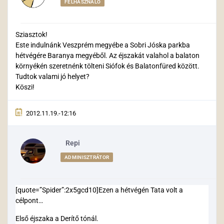
FELHASZNÁLÓ
Sziasztok!
Este indulnánk Veszprém megyébe a Sobri Jóska parkba
hétvégére Baranya megyéből. Az éjszakát valahol a balaton
környékén szeretnénk tölteni Siófok és Balatonfüred között.
Tudtok valami jó helyet?
Köszi!
2012.11.19.-12:16
Repi
ADMINISZTRÁTOR
[quote=”Spider”:2x5gcd10]Ezen a hétvégén Tata volt a
célpont…
Első éjszaka a Derítő tónál.