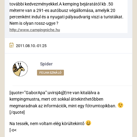
további kedvezményekkel.A kemping bejáratától kb .50
méterre van a 291-es autóbusz végállomása, amelyik 20
percenként indul és a nyugati pályaudvarig viszi a turistákat.
Nem is olyan rossz-ugye ?
http://www.campingniche.hu
2011.08.10.-01:25
Spider
FELHASZNÁLÓ
[quote=”GaborApa”:uvirsj4q]Erre van kitalálva a
kempingmustra, mert ott sokkal áttekinthetőbben
megmaradnak az információk, mint egy fótrumtopikban.
[/quote]
Na tessék, nem voltam elég körültekintő
[-o<