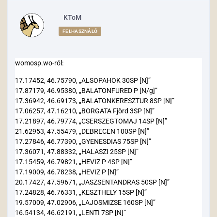
KToM
FELHASZNÁLÓ
womosp.wo-ról:
17.17452, 46.75790, „ALSOPAHOK 30SP [N]”
17.87179, 46.95380, „BALATONFURED P [N/g]”
17.36942, 46.69173, „BALATONKERESZTUR 8SP [N]”
17.06257, 47.16210, „BORGATA Fjörd 3SP [N]”
17.21897, 46.79774, „CSERSZEGTOMAJ 14SP [N]”
21.62953, 47.55479, „DEBRECEN 100SP [N]”
17.27846, 46.77390, „GYENESDIAS 75SP [N]”
17.36071, 47.88332, „HALASZI 25SP [N]”
17.15459, 46.79821, „HEVIZ P 4SP [N]”
17.19009, 46.78238, „HEVIZ P [N]”
20.17427, 47.59671, „JASZSENTANDRAS 50SP [N]”
17.24828, 46.76331, „KESZTHELY 15SP [N]”
19.57009, 47.02906, „LAJOSMIZSE 160SP [N]”
16.54134, 46.62191, „LENTI 7SP [N]”