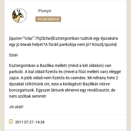
Pionyir
FELHASZNÁLÓ
[quote=”tclar”:7hj2b5wi]Esztergomban tudtok egy éjszakára
egy jó biwak helyet?A fürdő parkolója nem jó? Köszi[/quote]
Szia!
Esztergomban a Bazilika mellett (mind a két oldalon) van
parkoló. A bal oldali fizetős és (mivel a főút mellett van) eléggé
zajos. A jobb oldali nem fizetős és csendes. Mi néhány hete 2
éjszakát töltöttünk ott, este a kivilágított Bazilikát nézve
borozgattunk. Egyszer láttunk elmenni egy rendőrautót, de
nem szóltak semmit!
Jó utat!
2011.07.27.-14:28