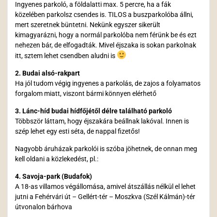
Ingyenes parkoló, a földalatti max. 5 percre, ha a fák
közelében parkolsz csendes is. TILOS a buszparkolóba állni,
mert szeretnek büntetni. Nekünk egyszer sikerült
kimagyarázni, hogy a normál parkolóba nem férünk be és ezt
nehezen bár, de elfogadták. Mivel éjszaka is sokan parkolnak
itt, sztem lehet csendben aludni is
2. Budai alsó-rakpart
Ha jól tudom végig ingyenes a parkolás, de zajos a folyamatos
forgalom miatt, viszont bármi könnyen elérhető
3. Lánc-híd budai hídfőjétől délre található parkoló
Többször láttam, hogy éjszakára beállnak lakóval. Innen is
szép lehet egy esti séta, de nappal fizetős!
Nagyobb áruházak parkolói is szóba jöhetnek, de onnan meg
kell oldani a közlekedést, pl.:
4. Savoja-park (Budafok)
A 18-as villamos végállomása, amivel átszállás nélkül el lehet
jutni a Fehérvári út – Gellért-tér – Moszkva (Szél Kálmán)-tér
útvonalon bárhova