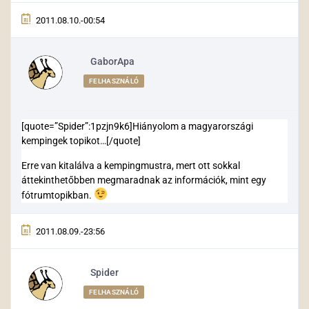
2011.08.10.-00:54
GaborApa
FELHASZNÁLÓ
[quote=”Spider”:1pzjn9k6]Hiányolom a magyarországi
kempingek topikot…[/quote]
Erre van kitalálva a kempingmustra, mert ott sokkal
áttekinthetőbben megmaradnak az információk, mint egy
fótrumtopikban.
2011.08.09.-23:56
Spider
FELHASZNÁLÓ