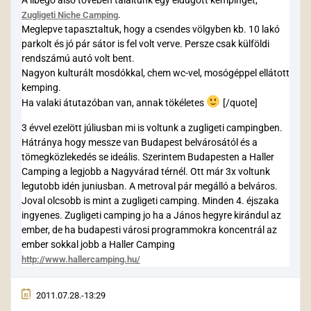
.
Zugligeti Niche Camping
Meglepve tapasztaltuk, hogy a csendes völgyben kb. 10 lakó
parkolt és jó pár sátor is fel volt verve. Persze csak külföldi
rendszámú autó volt bent.
Nagyon kulturált mosdókkal, chem wc-vel, mosógéppel ellátott
kemping.
Ha valaki átutazóban van, annak tökéletes
[/quote]
3 évvel ezelött júliusban mi is voltunk a zugligeti campingben.
Hátránya hogy messze van Budapest belvárosától és a
tömegközlekedés se ideális. Szerintem Budapesten a Haller
Camping a legjobb a Nagyvárad térnél. Ott már 3x voltunk
legutobb idén juniusban. A metroval pár megálló a belváros.
Joval olcsobb is mint a zugligeti camping. Minden 4. éjszaka
ingyenes. Zugligeti camping jo ha a János hegyre kirándul az
ember, de ha budapesti városi programmokra koncentrál az
ember sokkal jobb a Haller Camping
http://www.hallercamping.hu/
2011.07.28.-13:29