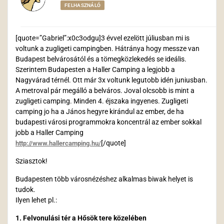
FELHASZNÁLÓ
[quote=”Gabriel”:x0c3odgu]3 évvel ezelött júliusban mi is
voltunk a zugligeti campingben. Hátránya hogy messze van
Budapest belvárosától és a tömegközlekedés se ideális.
Szerintem Budapesten a Haller Camping a legjobb a
Nagyvárad térnél. Ott már 3x voltunk legutobb idén juniusban.
A metroval pár megálló a belváros. Joval olcsobb is mint a
zugligeti camping. Minden 4. éjszaka ingyenes. Zugligeti
camping jo ha a János hegyre kirándul az ember, de ha
budapesti városi programmokra koncentrál az ember sokkal
jobb a Haller Camping
[/quote]
http://www.hallercamping.hu/
Sziasztok!
Budapesten több városnézéshez alkalmas biwak helyet is
tudok.
Ilyen lehet pl.:
1. Felvonulási tér a Hősök tere közelében