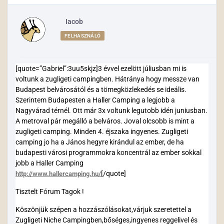
Iacob
FELHASZNÁLÓ
[quote=”Gabriel”:3uu5skjz]3 évvel ezelött júliusban mi is
voltunk a zugligeti campingben. Hátránya hogy messze van
Budapest belvárosától és a tömegközlekedés se ideális.
Szerintem Budapesten a Haller Camping a legjobb a
Nagyvárad térnél. Ott már 3x voltunk legutobb idén juniusban.
A metroval pár megálló a belváros. Joval olcsobb is mint a
zugligeti camping. Minden 4. éjszaka ingyenes. Zugligeti
camping jo ha a János hegyre kirándul az ember, de ha
budapesti városi programmokra koncentrál az ember sokkal
jobb a Haller Camping
[/quote]
http://www.hallercamping.hu/
Tisztelt Fórum Tagok !
Köszönjük szépen a hozzászólásokat,várjuk szeretettel a
Zugligeti Niche Campingben,bőséges,ingyenes reggelivel és