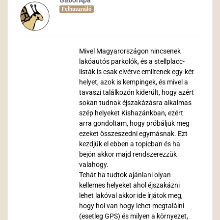
GaborApa
Felhasználó
Mivel Magyarországon nincsenek
lakóautós parkolók, és a stellplacc-
listák is csak elvétve említenek egy-két
helyet, azok is kempingek, és mivel a
tavaszi találkozón kiderült, hogy azért
sokan tudnak éjszakázásra alkalmas
szép helyeket Kishazánkban, ezért
arra gondoltam, hogy próbáljuk meg
ezeket összeszedni egymásnak. Ezt
kezdjük el ebben a topicban és ha
bejön akkor majd rendszerezzük
valahogy.
Tehát ha tudtok ajánlani olyan
kellemes helyeket ahol éjszakázni
lehet lakóval akkor ide írjátok meg,
hogy hol van hogy lehet megtalálni
(esetleg GPS) és milyen a környezet,