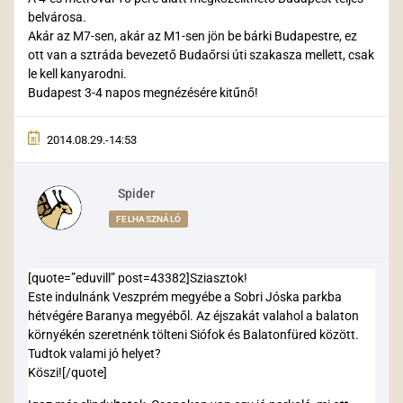
belvárosa.
Akár az M7-sen, akár az M1-sen jön be bárki Budapestre, ez
ott van a sztráda bevezető Budaőrsi úti szakasza mellett, csak
le kell kanyarodni.
Budapest 3-4 napos megnézésére kitűnő!
2014.08.29.-14:53
Spider
FELHASZNÁLÓ
[quote=”eduvill” post=43382]Sziasztok!
Este indulnánk Veszprém megyébe a Sobri Jóska parkba
hétvégére Baranya megyéből. Az éjszakát valahol a balaton
környékén szeretnénk tölteni Siófok és Balatonfüred között.
Tudtok valami jó helyet?
Köszi![/quote]