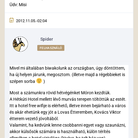
Üdv: Misi
2012.11.05.-02:04
Spider
FELHASZNÁLÓ
Mivel mi általában biwakolunk az országban, úgy döntöttem,
ha új helyen járunk, megosztom. (illetve majd a régebbieket is
szépen sorba
)
Most a számunkra rövid hétvégénket Móron kezdtük.
A Hétkúti Hotel mellett lévő murvás terepen töltöttük az estét.
Itt a hotel free wifije is elérhető, illetve innen bejárható a város
és akár ehetünk egy jót a Lovas Étteremben, Kovács Viktor
étterem vezető jóvoltából.
Valamint, ha kedvünk lenne csobbanni egyet vagy szaunázni,
akkor külsősök számára is használható, külön térítés
ellenében a hotel vizivilága (kivéve, ha telt ház van).