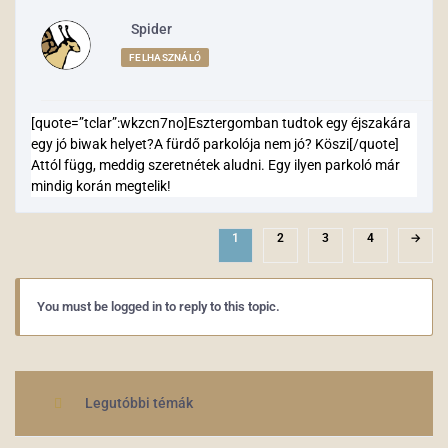
Spider
FELHASZNÁLÓ
[quote=”tclar”:wkzcn7no]Esztergomban tudtok egy éjszakára
egy jó biwak helyet?A fürdő parkolója nem jó? Köszi[/quote]
Attól függ, meddig szeretnétek aludni. Egy ilyen parkoló már
mindig korán megtelik!
1
2
3
4
→
You must be logged in to reply to this topic.
Legutóbbi témák