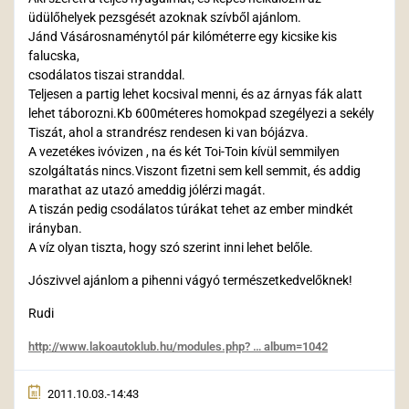
üdülőhelyek pezsgését azoknak szívből ajánlom.
Jánd Vásárosnaménytól pár kilóméterre egy kicsike kis
falucska,
csodálatos tiszai stranddal.
Teljesen a partig lehet kocsival menni, és az árnyas fák alatt
lehet táborozni.Kb 600méteres homokpad szegélyezi a sekély
Tiszát, ahol a strandrész rendesen ki van bójázva.
A vezetékes ivóvizen , na és két Toi-Toin kívül semmilyen
szolgáltatás nincs.Viszont fizetni sem kell semmit, és addig
marathat az utazó ameddig jólérzi magát.
A tiszán pedig csodálatos túrákat tehet az ember mindkét
irányban.
A víz olyan tiszta, hogy szó szerint inni lehet belőle.
Jószivvel ajánlom a pihenni vágyó természetkedvelőknek!
Rudi
http://www.lakoautoklub.hu/modules.php? … album=1042
2011.10.03.-14:43