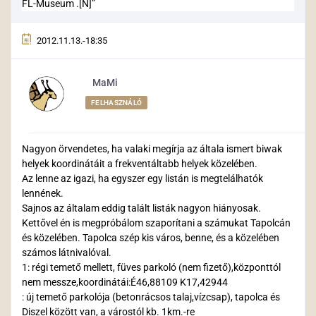
FL-Museum .[N]”
2012.11.13.-18:35
MaMi
FELHASZNÁLÓ
Nagyon örvendetes, ha valaki megírja az általa ismert biwak
helyek koordinátáit a frekventáltabb helyek közelében.
Az lenne az igazi, ha egyszer egy listán is megtelálhatók
lennének.
Sajnos az általam eddig talált listák nagyon hiányosak.
Kettővel én is megpróbálom szaporítani a számukat Tapolcán
és közelében. Tapolca szép kis város, benne, és a közelében
számos látnivalóval.
1: régi temető mellett, füves parkoló (nem fizető),központtól
nem messze,koordinátái:É46,88109 K17,42944
: új temető parkolója (betonrácsos talaj,vízcsap), tapolca és
Diszel között van, a várostól kb. 1km.-re