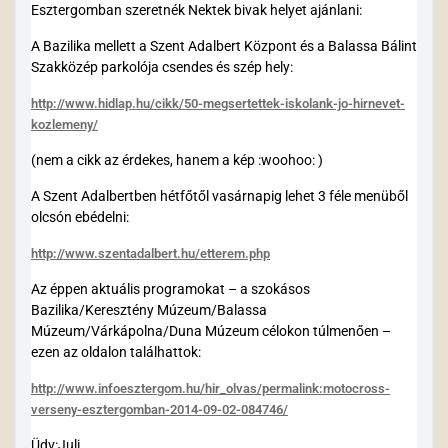
Esztergomban szeretnék Nektek bivak helyet ajánlani:
A Bazilika mellett a Szent Adalbert Központ és a Balassa Bálint
Szakközép parkolója csendes és szép hely:
http://www.hidlap.hu/cikk/50-megsertettek-iskolank-jo-hirnevet-
kozlemeny/
(nem a cikk az érdekes, hanem a kép :woohoo: )
A Szent Adalbertben hétfőtől vasárnapig lehet 3 féle menüből
olcsón ebédelni:
http://www.szentadalbert.hu/etterem.php
Az éppen aktuális programokat – a szokásos
Bazilika/Keresztény Múzeum/Balassa
Múzeum/Várkápolna/Duna Múzeum célokon túlmenően –
ezen az oldalon találhattok:
http://www.infoesztergom.hu/hir_olvas/permalink:motocross-
verseny-esztergomban-2014-09-02-084746/
Üdv:Juli