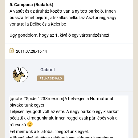
5. Campona (Budafok)
A vasút és az áruház között van a nyitott parkoló. Innen
busszal lehet bejutni, átszállás nélkül az Asztóriáig, vagy
vonattal a Délibe és a Keletibe
Úgy gondolom, hogy az
1.
kiváló egy városnézéshez!
2011.07.28.-16:44
Gabriel
FELHASZNÁLÓ
[quote=”Spider”:233mexmm]A hétvégén a Normafánál
biwakoltunk egyet.
Teljesen nyugodt volt az este. A nagy parkoló egyik sarkát
péciztük ki magunknak, innen reggel csak pár lépés volt a
rétesező
Fel mentünk a kilátóba, libegőztünk egyet.
A libegő alsó tövében találtunk egy eldugott kempinget,