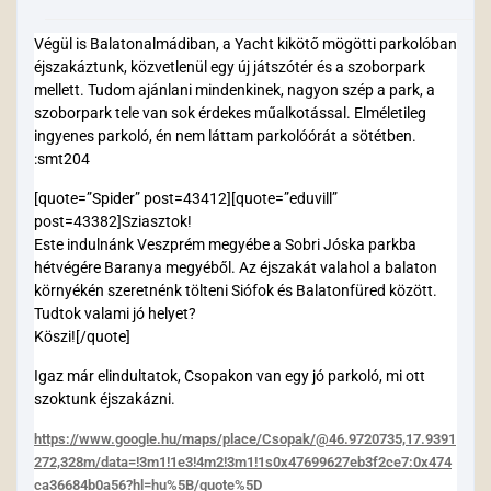
Végül is Balatonalmádiban, a Yacht kikötő mögötti parkolóban
éjszakáztunk, közvetlenül egy új játszótér és a szoborpark
mellett. Tudom ajánlani mindenkinek, nagyon szép a park, a
szoborpark tele van sok érdekes műalkotással. Elméletileg
ingyenes parkoló, én nem láttam parkolóórát a sötétben.
:smt204
[quote=”Spider” post=43412][quote=”eduvill”
post=43382]Sziasztok!
Este indulnánk Veszprém megyébe a Sobri Jóska parkba
hétvégére Baranya megyéből. Az éjszakát valahol a balaton
környékén szeretnénk tölteni Siófok és Balatonfüred között.
Tudtok valami jó helyet?
Köszi![/quote]
Igaz már elindultatok, Csopakon van egy jó parkoló, mi ott
szoktunk éjszakázni.
https://www.google.hu/maps/place/Csopak/@46.9720735,17.9391
272,328m/data=!3m1!1e3!4m2!3m1!1s0x47699627eb3f2ce7:0x474
ca36684b0a56?hl=hu%5B/quote%5D