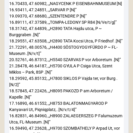
16.70433, 47.60982, „NAGYCENK P EISENBAHNMUSEUM [N]
16.93411, 47.24851, „SARVAR P [N]”
19.09370, 47.68680, „SZENTENDRE P [N]”
16.89111, 47.37589, „TOMPA-LEDONY SP R84 [N/Ve/t/g]”
18.31742, 47.64839, „H2890 TATA Hajdu utca, P ~
Burggraben .[N]”
18.29551, 47.63508, „H2890 TATA Kocsi Utca, P Friedhof .[N]”
21.72291, 48.00576, „H4400 SÖSTOGYOGYFÜRDO P ~ FL-
Museum .[N/v/t]”
20.52761, 46.87312, „H5540 SZARVAS P vor Arboretum .[N]”
21.28478, 46.64187, „H5700 GYULA P Csiga Utca, Szent
Miklos – Park, 8SP .[N]”
18.29592, 45.85132, „H7800 SIKLOS P Vajda ter, vor Burg .
[N/2]”
18.57845, 47.22426, „H8095 PAKOZD P am Arboretum /
Kapelle .[N]”
17.16890, 46.61552, „H8753 BALATONMAGYAROD P
Kanyavari Ut, Piqniqplatz, .[N/v/t/4]”
16.82831, 46.84960, „H8900 ZALAEGERSZEG P Falumuzeum
Utca, FL-Museum .[N]”
16.59490, 47.23628, „H9700 SZOMBATHELY P Arpad Ut, vor