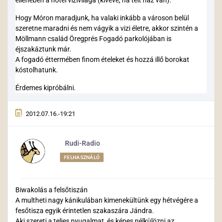
Hogy Móron maradjunk, ha valaki inkább a városon belül
szeretne maradni és nem vágyik a vizi életre, akkor szintén a
Möllmann család Öregprés Fogadó parkolójában is
éjszakáztunk már.
A fogadó éttermében finom ételeket és hozzá illő borokat
kóstolhatunk.
Érdemes kipróbálni.
2012.07.16.-19:21
Rudi-Radio
FELHASZNÁLÓ
Biwakolás a felsőtiszán
A multheti nagy kánikulában kimenekültünk egy hétvégére a
fesőtisza egyik érintetlen szakaszára Jándra.
Aki szereti a teljes nyugalmat, és képes nélkülözni az