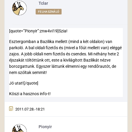
Tclar
FELHASZNÁLÓ
[quote=”Pionyir”:znw4vi19]Szia!
Esztergomban a Bazilika mellett (mind a két oldalon) van
parkoló. A bal oldali fizetős és (mivel a főút mellett van) eléggé
zajos. A jobb oldali nem fizetős és csendes. Mi néhány hete 2
éjszakát töltöttünk ott, este a kivilágított Bazilikát nézve
borozgattunk. Egyszer láttunk elmenni egy rendőrautót, de
nem szóltak semmit!
Jó utat![/quote]
Köszi a hasznos info-t!
2011.07.28.-18:21
Pionyir