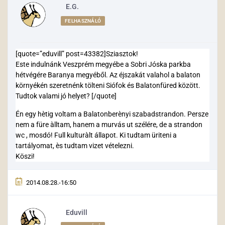
E.G.
FELHASZNÁLÓ
[quote=”eduvill” post=43382]Sziasztok!
Este indulnánk Veszprém megyébe a Sobri Jóska parkba
hétvégére Baranya megyéből. Az éjszakát valahol a balaton
környékén szeretnénk tölteni Siófok és Balatonfüred között.
Tudtok valami jó helyet? [/quote]
Én egy hètig voltam a Balatonberènyi szabadstrandon. Persze
nem a füre àlltam, hanem a murvás ut szélére, de a strandon
wc , mosdó! Full kulturàlt állapot. Ki tudtam üriteni a
tartályomat, ès tudtam vizet vételezni.
Köszi!
2014.08.28.-16:50
Eduvill