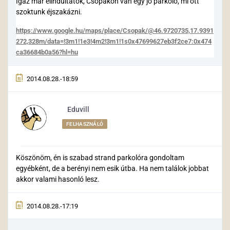
Igaz már elindultatok, Csopakon van egy jó parkoló, mi ott
szoktunk éjszakázni.
https://www.google.hu/maps/place/Csopak/@46.9720735,17.9391
272,328m/data=!3m1!1e3!4m2!3m1!1s0x47699627eb3f2ce7:0x474
ca36684b0a56?hl=hu
2014.08.28.-18:59
Eduvill
FELHASZNÁLÓ
Köszönöm, én is szabad strand parkolóra gondoltam
egyébként, de a berényi nem esik útba. Ha nem találok jobbat
akkor valami hasonló lesz.
2014.08.28.-17:19