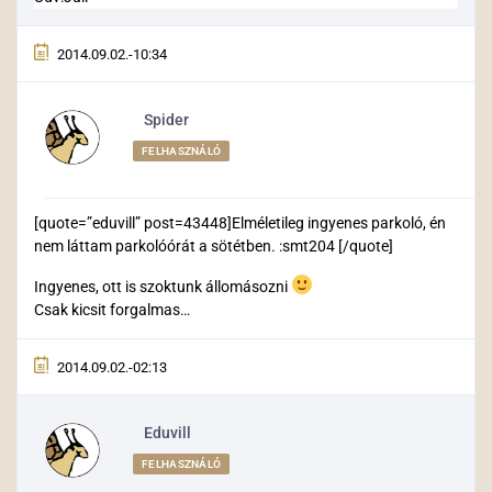
2014.09.02.-10:34
Spider
FELHASZNÁLÓ
[quote=”eduvill” post=43448]Elméletileg ingyenes parkoló, én
nem láttam parkolóórát a sötétben. :smt204 [/quote]
Ingyenes, ott is szoktunk állomásozni
Csak kicsit forgalmas…
2014.09.02.-02:13
Eduvill
FELHASZNÁLÓ