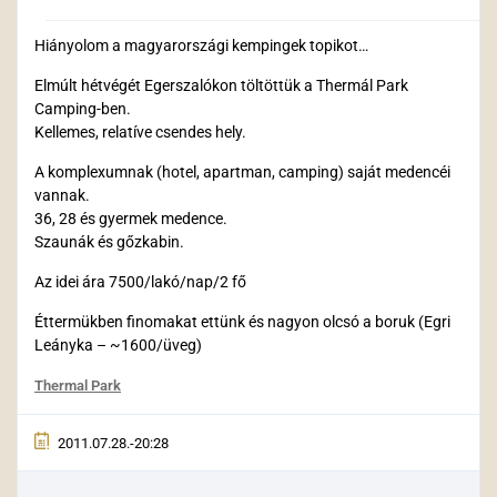
Hiányolom a magyarországi kempingek topikot…
Elmúlt hétvégét Egerszalókon töltöttük a Thermál Park
Camping-ben.
Kellemes, relatíve csendes hely.
A komplexumnak (hotel, apartman, camping) saját medencéi
vannak.
36, 28 és gyermek medence.
Szaunák és gőzkabin.
Az idei ára 7500/lakó/nap/2 fő
Éttermükben finomakat ettünk és nagyon olcsó a boruk (Egri
Leányka – ~1600/üveg)
Thermal Park
2011.07.28.-20:28