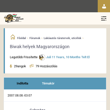
›
›
›
Főoldal
Fórumok
Lakóautós túratervek, uticélok
Biwak helyek Magyarországon
Legutóbb Frissítette
Juli
11 Years, 10 Months Telt El
29angok
79 Hozzászólás
Indította
Témakör
2007.08.08.-03:07