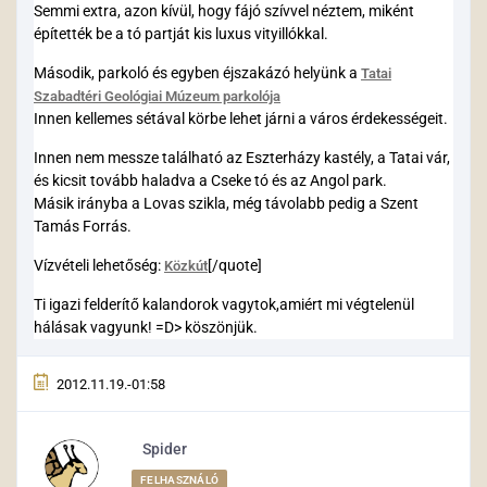
Semmi extra, azon kívül, hogy fájó szívvel néztem, miként
építették be a tó partját kis luxus vityillókkal.
Második, parkoló és egyben éjszakázó helyünk a
Tatai
Szabadtéri Geológiai Múzeum parkolója
Innen kellemes sétával körbe lehet járni a város érdekességeit.
Innen nem messze található az Eszterházy kastély, a Tatai vár,
és kicsit tovább haladva a Cseke tó és az Angol park.
Másik irányba a Lovas szikla, még távolabb pedig a Szent
Tamás Forrás.
Vízvételi lehetőség:
[/quote]
Közkút
Ti igazi felderítő kalandorok vagytok,amiért mi végtelenül
hálásak vagyunk! =D> köszönjük.
2012.11.19.-01:58
Spider
FELHASZNÁLÓ