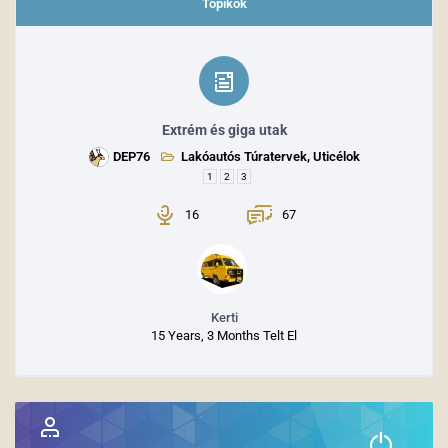
Topikok
Extrém és giga utak
DEP76
Lakóautós Túratervek, Uticélok
1
2
3
16
67
Kerti
15 Years, 3 Months Telt El