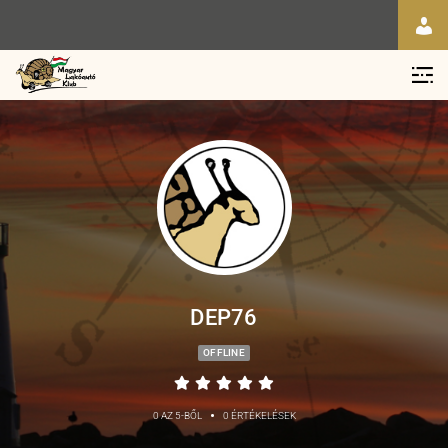
DEP76
OFFLINE
•
0 AZ 5-BŐL
0 ÉRTÉKELÉSEK