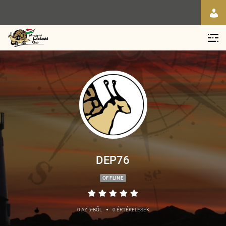
DEP76
OFFLINE
•
0 AZ 5-BŐL
0 ÉRTÉKELÉSEK