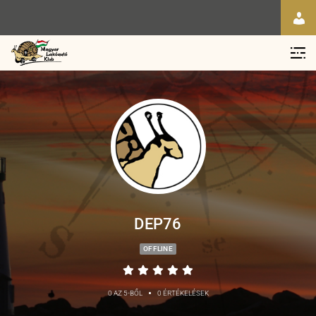
DEP76
OFFLINE
•
0 AZ 5-BŐL
0 ÉRTÉKELÉSEK