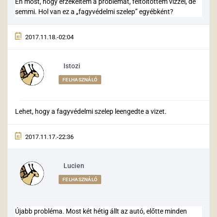
Én most, hogy érzékeltem a problémát, feltöltöttem vízzel, de
semmi. Hol van ez a „fagyvédelmi szelep” egyébként?
2017.11.18.-02:04
Istozi
FELHASZNÁLÓ
Lehet, hogy a fagyvédelmi szelep leengedte a vizet.
2017.11.17.-22:36
Lucien
FELHASZNÁLÓ
Újabb probléma. Most két hétig állt az autó, előtte minden