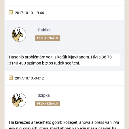
2017.10.13.-19:44
Gabika
FELHASZNÁLÓ
Hasonló problémám volt, sikerült kijavítanom. Hívj a 36 70
3140 400 számon biztos tudok segíteni.
2017.10.13.-04:12
Szipka
FELHASZNÁLÓ
Ha kiveszed a tekerhető gomb közepét, ahova a press van írva
egy pici csavarhúzóval majd abban van egy másik csavar, ha