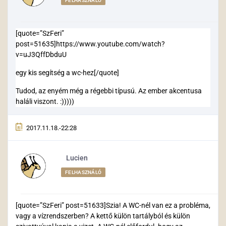
FELHASZNÁLÓ
[quote=”SzFeri”
post=51635]https://www.youtube.com/watch?
v=uJ3QffDbduU
egy kis segítség a wc-hez[/quote]
Tudod, az enyém még a régebbi típusú. Az ember akcentusa
haláli viszont. :)))))
2017.11.18.-22:28
Lucien
FELHASZNÁLÓ
[quote=”SzFeri” post=51633]Szia! A WC-nél van ez a probléma,
vagy a vízrendszerben? A kettő külön tartályból és külön