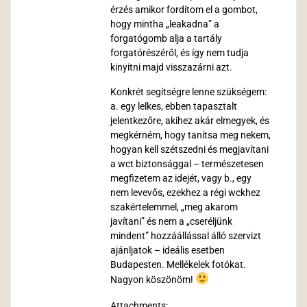
érzés amikor fordítom el a gombot,
hogy mintha „leakadna” a
forgatógomb alja a tartály
forgatórészéről, és így nem tudja
kinyitni majd visszazárni azt.
Konkrét segítségre lenne szükségem:
a. egy lelkes, ebben tapasztalt
jelentkezőre, akihez akár elmegyek, és
megkérném, hogy tanítsa meg nekem,
hogyan kell szétszedni és megjavítani
a wct biztonsággal – természetesen
megfizetem az idejét, vagy b., egy
nem levevős, ezekhez a régi wckhez
szakértelemmel, „meg akarom
javítani” és nem a „cseréljünk
mindent” hozzáállással álló szervizt
ajánljatok – ideális esetben
Budapesten. Mellékelek fotókat.
Nagyon köszönöm!
Attachments: