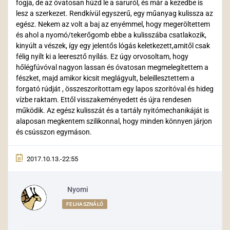
fogja, de az óvatosan húzd le a saruról, és már a kezedbe is
lesz a szerkezet. Rendkívül egyszerű, egy műanyag kulissza az
egész. Nekem az volt a baj az enyémmel, hogy megeröltettem
és ahol a nyomó/tekerőgomb ebbe a kulisszába csatlakozik,
kinyúlt a vészek, így egy jelentős lógás keletkezett,amitől csak
félig nyílt ki a leeresztő nyílás. Ez úgy orvosoltam, hogy
hőlégfúvóval nagyon lassan és óvatosan megmelegítettem a
fészket, majd amikor kicsit meglágyult, beleillesztettem a
forgató rúdját , összeszorítottam egy lapos szorítóval és hideg
vízbe raktam. Ettől visszakeményedett és újra rendesen
működik. Az egész kulisszát és a tartály nyitómechanikáját is
alaposan megkentem szilikonnal, hogy minden könnyen járjon
és csússzon egymáson.
2017.10.13.-22:55
Nyomi
FELHASZNÁLÓ