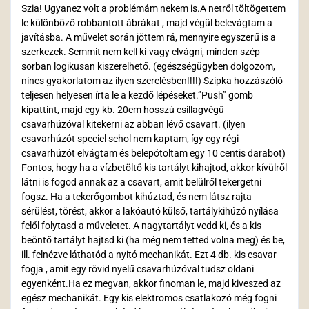
Szia! Ugyanez volt a problémám nekem is.A netről töltögettem
le különböző robbantott ábrákat , majd végül belevágtam a
javításba. A művelet során jöttem rá, mennyire egyszerű is a
szerkezek. Semmit nem kell ki-vagy elvágni, minden szép
sorban logikusan kiszerelhető. (egészségügyben dolgozom,
nincs gyakorlatom az ilyen szerelésben!!!!) Szipka hozzászóló
teljesen helyesen írta le a kezdő lépéseket.”Push” gomb
kipattint, majd egy kb. 20cm hosszú csillagvégű
csavarhúzóval kitekerni az abban lévő csavart. (ilyen
csavarhúzót speciel sehol nem kaptam, így egy régi
csavarhúzót elvágtam és belepótoltam egy 10 centis darabot)
Fontos, hogy ha a vízbetöltő kis tartályt kihajtod, akkor kívülről
látni is fogod annak az a csavart, amit belülről tekergetni
fogsz. Ha a tekerőgombot kihúztad, és nem látsz rajta
sérülést, törést, akkor a lakóautó külső, tartálykihúzó nyílása
felől folytasd a műveletet. A nagytartályt vedd ki, és a kis
beöntő tartályt hajtsd ki (ha még nem tetted volna meg) és be,
ill. felnézve láthatód a nyitó mechanikát. Ezt 4 db. kis csavar
fogja , amit egy rövid nyelű csavarhúzóval tudsz oldani
egyenként.Ha ez megvan, akkor finoman le, majd kiveszed az
egész mechanikát. Egy kis elektromos csatlakozó még fogni