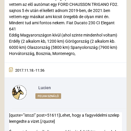
vettem az elő autómat egy FORD CHAUSSON TRIGANO FD2.
sajnos 5 év után el kellett adnom 2019-ben, de 2021.ben
vettem egy másikat ami kicsit öregebb de olyan mint én.
Mindent tud ami fontos nekem. Fiat Ducato 230 CI Elegant
641
Eddig Magyarországon kívül (ahol szinte mindenhol voltam)
Erdély (2 alkalom kb, 1200 km) Görögország (2 alkalom kb.
6000 km) Olaszország (5800 km) Spanyolország (7900 km)
Horvátország, Bosznia, Montenegro,
2017.11.18.-11:36
Lucien
FELHASZNÁLÓ
[quote=”istozi” post=51611]Lehet, hogy a fagyvédelmi szelep
leengedte a vizet.[/quote]