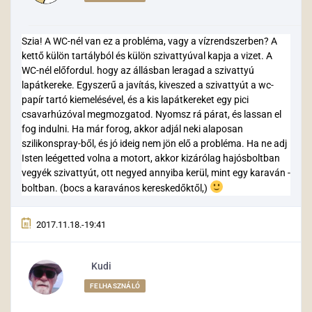
Szia! A WC-nél van ez a probléma, vagy a vízrendszerben? A
kettő külön tartályból és külön szivattyúval kapja a vizet. A
WC-nél előfordul. hogy az állásban leragad a szivattyú
lapátkereke. Egyszerű a javítás, kiveszed a szivattyút a wc-
papír tartó kiemelésével, és a kis lapátkereket egy pici
csavarhúzóval megmozgatod. Nyomsz rá párat, és lassan el
fog indulni. Ha már forog, akkor adjál neki alaposan
szilikonspray-ből, és jó ideig nem jön elő a probléma. Ha ne adj
Isten leégetted volna a motort, akkor kizárólag hajósboltban
vegyék szivattyút, ott negyed annyiba kerül, mint egy karaván -
boltban. (bocs a karavános kereskedőktől,)
2017.11.18.-19:41
Kudi
FELHASZNÁLÓ