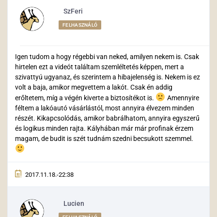
SzFeri
FELHASZNÁLÓ
Igen tudom a hogy régebbi van neked, amilyen nekem is. Csak
hirtelen ezt a videót találtam szemléltetés képpen, mert a
szivattyú ugyanaz, és szerintem a hibajelenség is. Nekem is ez
volt a baja, amikor megvettem a lakót. Csak én addig
erőltetem, míg a végén kiverte a biztosítékot is.
Amennyire
féltem a lakóautó vásárlástól, most annyira élvezem minden
részét. Kikapcsolódás, amikor babrálhatom, annyira egyszerű
és logikus minden rajta. Kályhában már már profinak érzem
magam, de budit is szét tudnám szedni becsukott szemmel.
2017.11.18.-22:38
Lucien