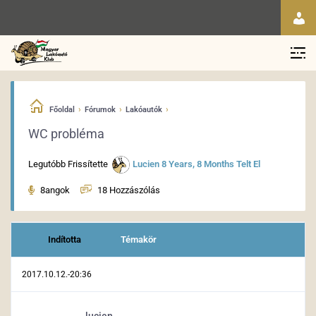
›
›
›
Főoldal
Fórumok
Lakóautók
WC probléma
Legutóbb Frissítette
Lucien
8 Years, 8 Months Telt El
8angok
18 Hozzászólás
Indította
Témakör
2017.10.12.-20:36