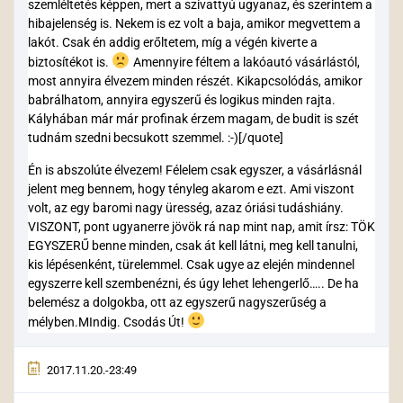
szemléltetés képpen, mert a szivattyú ugyanaz, és szerintem a
hibajelenség is. Nekem is ez volt a baja, amikor megvettem a
lakót. Csak én addig erőltetem, míg a végén kiverte a
biztosítékot is.
Amennyire féltem a lakóautó vásárlástól,
most annyira élvezem minden részét. Kikapcsolódás, amikor
babrálhatom, annyira egyszerű és logikus minden rajta.
Kályhában már már profinak érzem magam, de budit is szét
tudnám szedni becsukott szemmel. :-)[/quote]
Én is abszolúte élvezem! Félelem csak egyszer, a vásárlásnál
jelent meg bennem, hogy tényleg akarom e ezt. Ami viszont
volt, az egy baromi nagy üresség, azaz óriási tudáshiány.
VISZONT, pont ugyanerre jövök rá nap mint nap, amit írsz: TÖK
EGYSZERŰ benne minden, csak át kell látni, meg kell tanulni,
kis lépésenként, türelemmel. Csak ugye az elején mindennel
egyszerre kell szembenézni, és úgy lehet lehengerlő….. De ha
belemész a dolgokba, ott az egyszerű nagyszerűség a
mélyben.MIndig. Csodás Út!
2017.11.20.-23:49