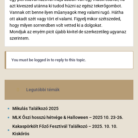
azt kiveszed utánna ki tudod húzni az egész tekerőgombot.
Vannak ott benne ilyen műanyagok meg valami rugó. Hátha
ott akadt szét vagy tört el valami. Figyelj mikor szétszeded,
hogy milyen sorrendben volt vetted ki a dolgokat.
Mondjuk az enyém picit újabb kivitel de szerkezetileg ugyanaz
szerintem.
You must be logged in to reply to this topic.
Legutóbbi témák
Mikulás Találkozó 2025
MLK Őszi hosszú hétvége & Halloween – 2025 10. 23-26.
Kakaspörkölt Főző Fesztivál Találkozó – 2025. 10. 10.
Kiskőrös