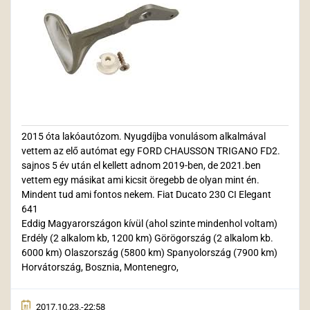
2015 óta lakóautózom. Nyugdíjba vonulásom alkalmával
vettem az elő autómat egy FORD CHAUSSON TRIGANO FD2.
sajnos 5 év után el kellett adnom 2019-ben, de 2021.ben
vettem egy másikat ami kicsit öregebb de olyan mint én.
Mindent tud ami fontos nekem. Fiat Ducato 230 CI Elegant
641
Eddig Magyarországon kívül (ahol szinte mindenhol voltam)
Erdély (2 alkalom kb, 1200 km) Görögország (2 alkalom kb.
6000 km) Olaszország (5800 km) Spanyolország (7900 km)
Horvátország, Bosznia, Montenegro,
2017.10.23.-22:58