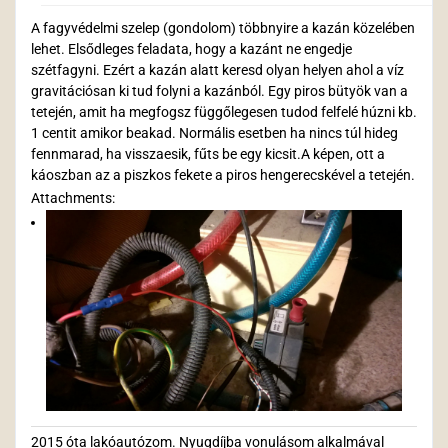
A fagyvédelmi szelep (gondolom) többnyire a kazán közelében
lehet. Elsődleges feladata, hogy a kazánt ne engedje
szétfagyni. Ezért a kazán alatt keresd olyan helyen ahol a víz
gravitációsan ki tud folyni a kazánból. Egy piros bütyök van a
tetején, amit ha megfogsz függőlegesen tudod felfelé húzni kb.
1 centit amikor beakad. Normális esetben ha nincs túl hideg
fennmarad, ha visszaesik, fűts be egy kicsit.A képen, ott a
káoszban az a piszkos fekete a piros hengerecskével a tetején.
Attachments:
2015 óta lakóautózom. Nyugdíjba vonulásom alkalmával