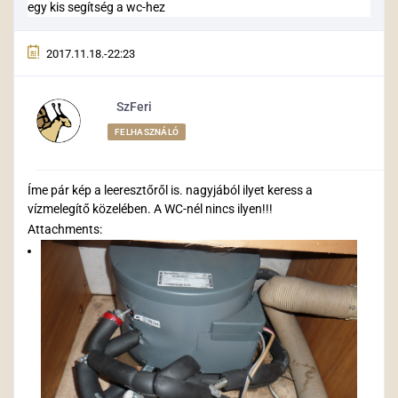
egy kis segítség a wc-hez
2017.11.18.-22:23
SzFeri
FELHASZNÁLÓ
Íme pár kép a leeresztőről is. nagyjából ilyet keress a
vízmelegítő közelében. A WC-nél nincs ilyen!!!
Attachments: