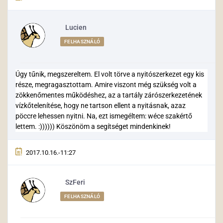
Lucien
FELHASZNÁLÓ
Úgy tűnik, megszereltem. El volt törve a nyitószerkezet egy kis
része, megragasztottam. Amire viszont még szükség volt a
zökkenőmentes működéshez, az a tartály zárószerkezetének
vízkőtelenítése, hogy ne tartson ellent a nyitásnak, azaz
pöccre lehessen nyitni. Na, ezt ismegéltem: wéce szakértő
lettem. :)))))) Köszönöm a segítséget mindenkinek!
2017.10.16.-11:27
SzFeri
FELHASZNÁLÓ