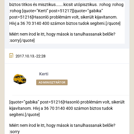
biztos titkos és misztikus……..kicsit utópisztikus. :rohog :rohog
:rohog [quote=”Kerti” post=51217][quote=”gabika”
post=51216]Hasonló problémám volt, sikerült kijavítanom.
Hívj a 36 70 3140 400 számon biztos tudok segíteni.[/quote]
Miért nem írod le itt, hogy mások is tanulhassanak belőle?
:sorry[/quote]
2017.10.13.-22:28
Kerti
ADMINISZTRÁTOR
[quote=”gabika” post=51216]Hasonló problémám volt, sikerült
kijavítanom. Hívj a 36 70 3140 400 számon biztos tudok
segíteni.[/quote]
Miért nem írod le itt, hogy mások is tanulhassanak belőle?
:sorry