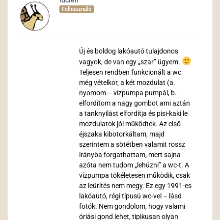
lucien
Felhasználó
Új és boldog lakóautó tulajdonos
vagyok, de van egy „szar” ügyem.
Teljesen rendben funkcionált a wc
még vételkor, a két mozdulat (a.
nyomom – vízpumpa pumpál, b.
elfordítom a nagy gombot ami aztán
a tanknyílást elfordítja és pisi-kaki le
mozdulatok jól működtek. Az első
éjszaka kibotorkáltam, majd
szerintem a sötétben valamit rossz
irányba forgathattam, mert sajna
azóta nem tudom „lehúzni” a wc-t. A
vízpumpa tökéletesen működik, csak
az leürítés nem megy. Ez egy 1991-es
lakóautó, régi típusú wc-vel – lásd
fotók. Nem gondolom, hogy valami
óriási gond lehet, tipikusan olyan