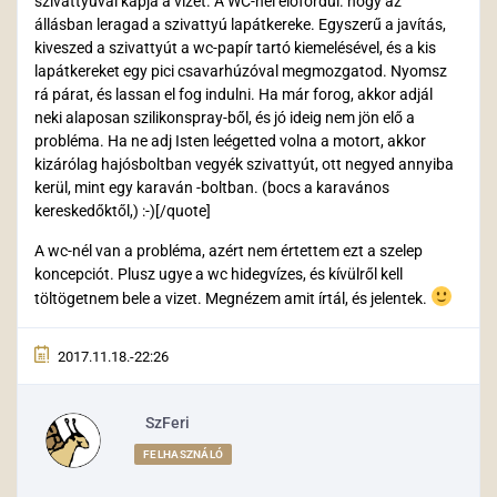
szivattyúval kapja a vizet. A WC-nél előfordul. hogy az
állásban leragad a szivattyú lapátkereke. Egyszerű a javítás,
kiveszed a szivattyút a wc-papír tartó kiemelésével, és a kis
lapátkereket egy pici csavarhúzóval megmozgatod. Nyomsz
rá párat, és lassan el fog indulni. Ha már forog, akkor adjál
neki alaposan szilikonspray-ből, és jó ideig nem jön elő a
probléma. Ha ne adj Isten leégetted volna a motort, akkor
kizárólag hajósboltban vegyék szivattyút, ott negyed annyiba
kerül, mint egy karaván -boltban. (bocs a karavános
kereskedőktől,) :-)[/quote]
A wc-nél van a probléma, azért nem értettem ezt a szelep
koncepciót. Plusz ugye a wc hidegvízes, és kívülről kell
töltögetnem bele a vizet. Megnézem amit írtál, és jelentek.
2017.11.18.-22:26
SzFeri
FELHASZNÁLÓ