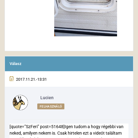
Válasz
2017.11.21.-13:31
Lucien
FELHASZNÁLÓ
[quote=”SzFeri” post=51648]Igen tudom a hogy régebbi van
neked, amilyen nekem is. Csak hirtelen ezt a videót találtam