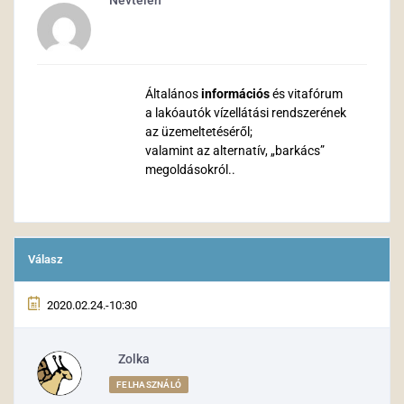
Névtelen
Általános
információs
és vitafórum
a lakóautók vízellátási rendszerének
az üzemeltetéséről;
valamint az alternatív, „barkács”
megoldásokról..
Válasz
2020.02.24.-10:30
Zolka
FELHASZNÁLÓ