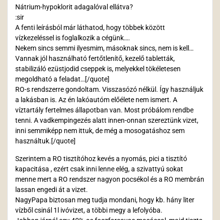
Nátrium-hypoklorit adagalóval ellátva?
:sir
A fenti leírásból már láthatod, hogy többek között
vízkezeléssel is foglalkozik a cégünk….
Nekem sincs semmi ilyesmim, másoknak sincs, nem is kell…
Vannak jól használható fertőtlenítő, kezelő tabletták,
stabilizáló ezüstjodid cseppek is, melyekkel tökéletesen
megoldható a feladat…[/quote]
RO-s rendszerre gondoltam. Visszasózó nélkül. Így használjuk
a lakásban is. Az én lakóautóm előélete nem ismert. A
víztartály fertelmes állapotban van. Most próbálom rendbe
tenni. A vadkempingezés alatt innen-onnan szereztünk vizet,
inni semmiképp nem ittuk, de még a mosogatáshoz sem
használtuk.[/quote]
Szerintem a RO tisztítóhoz kevés a nyomás, pici a tisztító
kapacitása , ezért csak inni lenne elég, a szivattyú sokat
menne mert a RO rendszer nagyon pocsékol és a RO membrán
lassan engedi át a vizet.
NagyPapa biztosan meg tudja mondani, hogy kb. hány liter
vízből csinál 1l ivóvizet, a többi megy a lefolyóba.