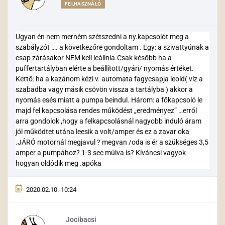
FELHASZNÁLÓ
Ugyan én nem merném szétszedni a ny.kapcsolót meg a
szabályzót …. a következőre gondoltam . Egy: a szivattyúnak a
csap zárásakor NEM kell leállnia.Csak később ha a
puffertartályban elérte a beállított/gyári/ nyomás értéket.
Kettő: ha a kazánom kézi v. automata fagycsapja leold( víz a
szabadba vagy másik csövön vissza a tartályba ) akkor a
nyomás esés miatt a pumpa beindul. Három: a főkapcsoló le
majd fel kapcsolása rendes működést „eredményez” …erről
arra gondolok ,hogy a felkapcsolásnál nagyobb induló áram
jól működtet utána leesik a volt/amper és ez a zavar oka
.JÁRÓ motornál megjavul ? megvan /oda is ér a szükséges 3,5
amper a pumpához? 1-3 sec múlva is? Kíváncsi vagyok
hogyan oldódik meg .apóka
2020.02.10.-10:24
Jocibacsi