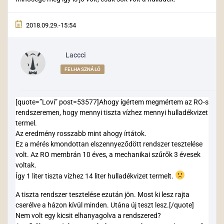
2018.09.29.-15:54
Laccci
FELHASZNÁLÓ
[quote=”Lovi” post=53577]Ahogy ígértem megmértem az RO-s
rendszeremen, hogy mennyi tiszta vízhez mennyi hulladékvizet
termel.
Az eredmény rosszabb mint ahogy írtátok.
Ez a mérés kmondottan elszennyeződött rendszer tesztelése
volt. Az RO membrán 10 éves, a mechanikai szűrők 3 évesek
voltak.
Így 1 liter tiszta vízhez 14 liter hulladékvizet termelt.
A tiszta rendszer tesztelése ezután jön. Most ki lesz rajta
cserélve a házon kívül minden. Utána új teszt lesz.[/quote]
Nem volt egy kicsit elhanyagolva a rendszered?