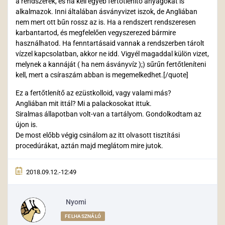
a rendszerek, és ha kell egyéb fertőtlenítő anyagokat is
alkalmazok. Inni általában ásványvizet iszok, de Angliában
nem mert ott bűn rossz az is. Ha a rendszert rendszeresen
karbantartod, és megfelelően vegyszerezed bármire
használhatod. Ha fenntartásaid vannak a rendszerben tárolt
vízzel kapcsolatban, akkor ne idd. Vigyél magaddal külön vizet,
melynek a kannáját ( ha nem ásványvíz );) sűrűn fertőtleníteni
kell, mert a csíraszám abban is megemelkedhet.[/quote]
Ez a fertőtlenítő az ezüstkolloid, vagy valami más?
Angliában mit ittál? Mi a palackosokat ittuk.
Siralmas állapotban volt-van a tartályom. Gondolkodtam az
újon is.
De most előbb végig csinálom az itt olvasott tisztítási
procedúrákat, aztán majd meglátom mire jutok.
2018.09.12.-12:49
Nyomi
FELHASZNÁLÓ