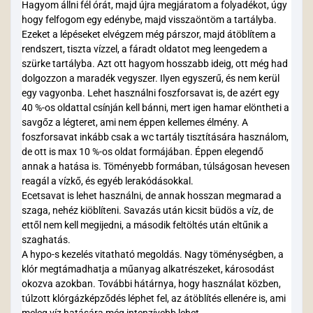
Hagyom állni fél órát, majd újra megjáratom a folyadékot, úgy
hogy felfogom egy edénybe, majd visszaöntöm a tartályba.
Ezeket a lépéseket elvégzem még párszor, majd átöblítem a
rendszert, tiszta vízzel, a fáradt oldatot meg leengedem a
szürke tartályba. Azt ott hagyom hosszabb ideig, ott még had
dolgozzon a maradék vegyszer. Ilyen egyszerű, és nem kerül
egy vagyonba. Lehet használni foszforsavat is, de azért egy
40 %-os oldattal csínján kell bánni, mert igen hamar elöntheti a
savgőz a légteret, ami nem éppen kellemes élmény. A
foszforsavat inkább csak a wc tartály tisztítására használom,
de ott is max 10 %-os oldat formájában. Éppen elegendő
annak a hatása is. Töményebb formában, túlságosan hevesen
reagál a vízkő, és egyéb lerakódásokkal.
Ecetsavat is lehet használni, de annak hosszan megmarad a
szaga, nehéz kiöblíteni. Savazás után kicsit büdös a víz, de
ettől nem kell megijedni, a második feltöltés után eltűnik a
szaghatás.
A hypo-s kezelés vitatható megoldás. Nagy töménységben, a
klór megtámadhatja a műanyag alkatrészeket, károsodást
okozva azokban. További hátárnya, hogy használat közben,
túlzott klórgázképződés léphet fel, az átöblítés ellenére is, ami