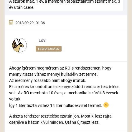
A szűrök max. 1 év, a membrán tapasztalatom szerint max. 3
év után csere.
2018.09.29.-01:36
Lovi
FELHASZNÁLÓ
Ahogy ígértem megmértem az RO-s rendszeremen, hogy
mennyi tiszta vízhez mennyi hulladékvizet termel.
Az eredmény rosszabb mint ahogy írtátok.
Ez a mérés kmondottan elszennyeződött rendszer tesztelése
volt. Az RO membrán 10 éves, a mechanikai szűrők 3 évesek
voltak.
Így 1 liter tiszta vízhez 14 liter hulladékvizet termelt.
A tiszta rendszer tesztelése ezután jön. Most ki lesz rajta
cserélve a házon kívül minden. Utána új teszt lesz.