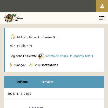
›
›
›
Főoldal
Fórumok
Lakóautók
Vízrendszer
Legutóbb Frissítette
Reset67
3 Years, 11 Months Telt El
59angok
200 Hozzászólás
Indította
Témakör
2008.11.13.-06:09