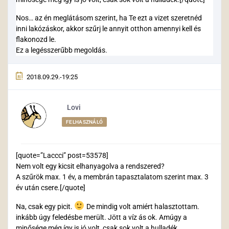
Nos… az én meglátásom szerint, ha Te ezt a vizet szeretnéd
inni lakózáskor, akkor szűrj le annyit otthon amennyi kell és
flakonozd le.
Ez a legésszerűbb megoldás.
2018.09.29.-19:25
Lovi
FELHASZNÁLÓ
[quote=”Laccci” post=53578]
Nem volt egy kicsit elhanyagolva a rendszered?
A szűrök max. 1 év, a membrán tapasztalatom szerint max. 3
év után csere.[/quote]
Na, csak egy picit.
De mindig volt amiért halasztottam.
inkább úgy feledésbe merült. Jött a víz ás ok. Amúgy a
minősége még így is jó volt, csak sok volt a hulladék.