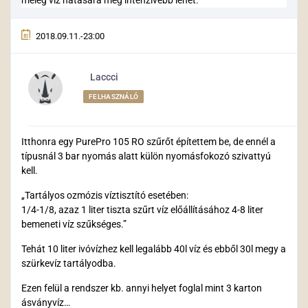
meleg víz hatására még intenzívebb lehet.
2018.09.11.-23:00
Laccci
FELHASZNÁLÓ
Itthonra egy PurePro 105 RO szűrőt építettem be, de ennél a
típusnál 3 bar nyomás alatt külön nyomásfokozó szivattyú
kell.
„Tartályos ozmózis víztisztító esetében:
1/4-1/8, azaz 1 liter tiszta szűrt víz előállításához 4-8 liter
bemeneti víz szűkséges.”
Tehát 10 liter ivóvízhez kell legalább 40l víz és ebből 30l megy a
szürkevíz tartályodba.
Ezen felül a rendszer kb. annyi helyet foglal mint 3 karton
ásványvíz…