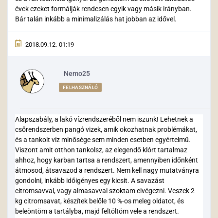
évek ezeket formálják rendesen egyik vagy másik irányban.
Bár talán inkább a minimalizálás hat jobban az idővel.
2018.09.12.-01:19
Nemo25
FELHASZNÁLÓ
Alapszabály, a lakó vízrendszeréből nem iszunk! Lehetnek a
csőrendszerben pangó vizek, amik okozhatnak problémákat,
és a tankolt víz minősége sem minden esetben egyértelmű.
Viszont amit otthon tankolsz, az elegendő klórt tartalmaz
ahhoz, hogy karban tartsa a rendszert, amennyiben időnként
átmosod, átsavazod a rendszert. Nem kell nagy mutatványra
gondolni, inkább időigényes egy kicsit. A savazást
citromsavval, vagy almasavval szoktam elvégezni. Veszek 2
kg citromsavat, készítek belőle 10 %-os meleg oldatot, és
beleöntöm a tartályba, majd feltöltöm vele a rendszert.