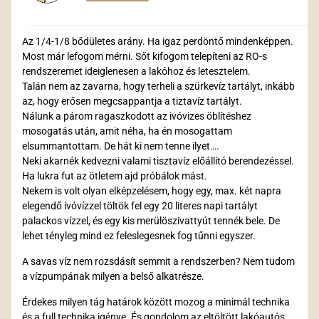
Az 1/4-1/8 bődületes arány. Ha igaz perdöntő mindenképpen.
Most már lefogom mérni. Sőt kifogom telepíteni az RO-s
rendszeremet ideiglenesen a lakóhoz és letesztelem.
Talán nem az zavarna, hogy terheli a szürkevíz tartályt, inkább
az, hogy erősen megcsappantja a tiztavíz tartályt.
Nálunk a párom ragaszkodott az ivóvizes öblítéshez
mosogatás után, amit néha, ha én mosogattam
elsummantottam. De hát ki nem tenne ilyet….
Neki akarnék kedvezni valami tisztavíz előállító berendezéssel.
Ha lukra fut az ötletem ajd próbálok mást.
Nekem is volt olyan elképzelésem, hogy egy, max. két napra
elegendő ivóvízzel töltök fel egy 20 literes napi tartályt
palackos vízzel, és egy kis merülöszivattyút tennék bele. De
lehet tényleg mind ez feleslegesnek fog tűnni egyszer.
A savas víz nem rozsdásít semmit a rendszerben? Nem tudom
a vízpumpának milyen a belső alkatrésze.
Érdekes milyen tág határok között mozog a minimál technika
és a full technika igénye. És gondolom az eltöltött lakóautós