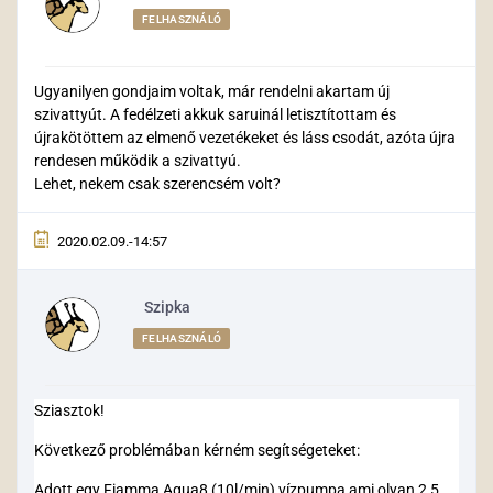
FELHASZNÁLÓ
Ugyanilyen gondjaim voltak, már rendelni akartam új
szivattyút. A fedélzeti akkuk saruinál letisztítottam és
újrakötöttem az elmenő vezetékeket és láss csodát, azóta újra
rendesen működik a szivattyú.
Lehet, nekem csak szerencsém volt?
2020.02.09.-14:57
Szipka
FELHASZNÁLÓ
Sziasztok!
Következő problémában kérném segítségeteket:
Adott egy Fiamma Agua8 (10l/min) vízpumpa ami olyan 2,5