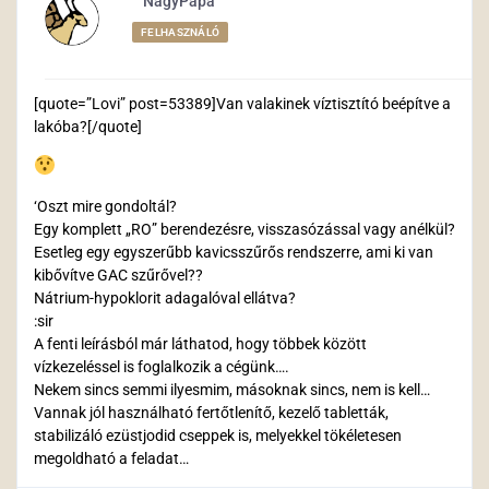
NagyPapa
FELHASZNÁLÓ
[quote=”Lovi” post=53389]Van valakinek víztisztító beépítve a
lakóba?[/quote]
‘Oszt mire gondoltál?
Egy komplett „RO” berendezésre, visszasózással vagy anélkül?
Esetleg egy egyszerűbb kavicsszűrős rendszerre, ami ki van
kibővítve GAC szűrővel??
Nátrium-hypoklorit adagalóval ellátva?
:sir
A fenti leírásból már láthatod, hogy többek között
vízkezeléssel is foglalkozik a cégünk….
Nekem sincs semmi ilyesmim, másoknak sincs, nem is kell…
Vannak jól használható fertőtlenítő, kezelő tabletták,
stabilizáló ezüstjodid cseppek is, melyekkel tökéletesen
megoldható a feladat…