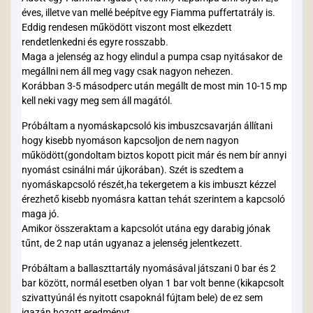
éves, illetve van mellé beépítve egy Fiamma puffertatrály is.
Eddig rendesen működött viszont most elkezdett
rendetlenkedni és egyre rosszabb.
Maga a jelenség az hogy elindul a pumpa csap nyitásakor de
megállni nem áll meg vagy csak nagyon nehezen.
Korábban 3-5 másodperc után megállt de most min 10-15 mp
kell neki vagy meg sem áll magától.
Próbáltam a nyomáskapcsoló kis imbuszcsavarján állítani
hogy kisebb nyomáson kapcsoljon de nem nagyon
működött(gondoltam biztos kopott picit már és nem bír annyi
nyomást csinálni már újkorában). Szét is szedtem a
nyomáskapcsoló részét,ha tekergetem a kis imbuszt kézzel
érezhető kisebb nyomásra kattan tehát szerintem a kapcsoló
maga jó.
Amikor összeraktam a kapcsolót utána egy darabig jónak
tűnt, de 2 nap után ugyanaz a jelenség jelentkezett.
Próbáltam a ballaszttartály nyomásával játszani 0 bar és 2
bar között, normál esetben olyan 1 bar volt benne (kikapcsolt
szivattyúnál és nyitott csapoknál fújtam bele) de ez sem
igazán hozott eredményt.