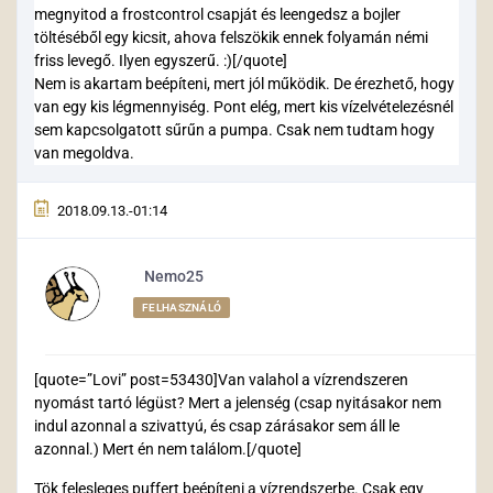
megnyitod a frostcontrol csapját és leengedsz a bojler
töltéséből egy kicsit, ahova felszökik ennek folyamán némi
friss levegő. Ilyen egyszerű. :)[/quote]
Nem is akartam beépíteni, mert jól működik. De érezhető, hogy
van egy kis légmennyiség. Pont elég, mert kis vízelvételezésnél
sem kapcsolgatott sűrűn a pumpa. Csak nem tudtam hogy
van megoldva.
2018.09.13.-01:14
Nemo25
FELHASZNÁLÓ
[quote=”Lovi” post=53430]Van valahol a vízrendszeren
nyomást tartó légüst? Mert a jelenség (csap nyitásakor nem
indul azonnal a szivattyú, és csap zárásakor sem áll le
azonnal.) Mert én nem találom.[/quote]
Tök felesleges puffert beépíteni a vízrendszerbe. Csak egy