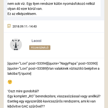
nem sok víz. Egy ilyen rendszer külön nyomásfokozó nélkül
olyan 40 ezer körül van.
Ez az elképzelésem.
2018.09.11.-14:43
Laccci
FELHASZNÁLÓ
[quote=”Lovi” post=53394][quote=”NagyPapa” post=53390]
[quote=”Lovi” post=53389]Van valakinek víztisztító beépítve a
lakóba?[/quote]
‘Oszt mire gondoltál?
Egy komplett „RO” berendezésre, visszasózással vagy anélkül?
Esetleg egy egyszerűbb kavicsszűrős rendszerre, ami ki van
kibővítve GAC szűrővel??