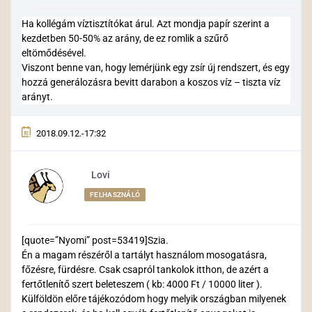
Ha kollégám víztisztítókat árul. Azt mondja papír szerint a
kezdetben 50-50% az arány, de ez romlik a szűrő
eltömődésével.
Viszont benne van, hogy lemérjünk egy zsír új rendszert, és egy
hozzá generálozásra bevitt darabon a koszos víz – tiszta víz
arányt.
2018.09.12.-17:32
Lovi
FELHASZNÁLÓ
[quote=”Nyomi” post=53419]Szia.
Én a magam részéről a tartályt használom mosogatásra,
főzésre, fürdésre. Csak csapról tankolok itthon, de azért a
fertőtlenítő szert beleteszem ( kb: 4000 Ft / 10000 liter ).
Külföldön előre tájékozódom hogy melyik országban milyenek