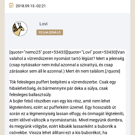
2018.09.13.-02:21
Lovi
FELHASZNÁLÓ
[quote=”nemo25″ post=53433][quote=”Lovi” post=53430]Van
valahol a vízrendszeren nyomást tartó légüst? Mert a jelenség
(csap nyitásakor nem indul azonnal a szivattyú, és csap
zárásakor sem áll le azonnal.) Mert én nem találom.[/quote]
Tök felesleges puffert beépíteni a vízrendszerbe. Csak egy
hibalehetőség, és bármennyire pár deka a súlya, csak
felesleges ballasztsúly.
A bojler felső részében van egy kis rész, amit nem lehet
légteleníteni, ezért az pufferként üzemel. Egy hosszabb út
során ez a légmennyiség lassan elfogy, és önmagát légteleníti,
ezért idővel változik a nyomástartás. Mivel megyünk dombra,
és megyünk völgybe, ezért kibukik lassanként a buborék a
csövekbe. Vissza lehet állítani ezt a kis buborékot, ha