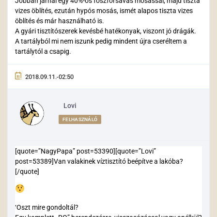
Jobban járnál egy 40%-os foszforsavas mosással, majd tiszta
vizes öblítés, ezután hypós mosás, ismét alapos tiszta vizes
öblítés és már használható is.
A gyári tisztítószerek kevésbé hatékonyak, viszont jó drágák.
A tartályból mi nem iszunk pedig mindent újra cseréltem a
tartálytól a csapig.
2018.09.11.-02:50
Lovi
FELHASZNÁLÓ
[quote=”NagyPapa” post=53390][quote=”Lovi”
post=53389]Van valakinek víztisztító beépítve a lakóba?
[/quote]
‘Oszt mire gondoltál?