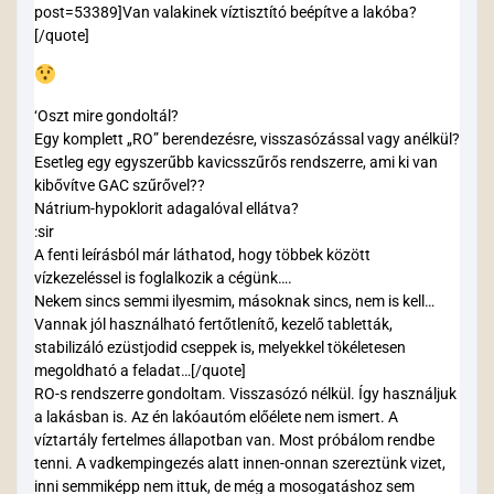
post=53389]Van valakinek víztisztító beépítve a lakóba?
[/quote]
‘Oszt mire gondoltál?
Egy komplett „RO” berendezésre, visszasózással vagy anélkül?
Esetleg egy egyszerűbb kavicsszűrős rendszerre, ami ki van
kibővítve GAC szűrővel??
Nátrium-hypoklorit adagalóval ellátva?
:sir
A fenti leírásból már láthatod, hogy többek között
vízkezeléssel is foglalkozik a cégünk….
Nekem sincs semmi ilyesmim, másoknak sincs, nem is kell…
Vannak jól használható fertőtlenítő, kezelő tabletták,
stabilizáló ezüstjodid cseppek is, melyekkel tökéletesen
megoldható a feladat…[/quote]
RO-s rendszerre gondoltam. Visszasózó nélkül. Így használjuk
a lakásban is. Az én lakóautóm előélete nem ismert. A
víztartály fertelmes állapotban van. Most próbálom rendbe
tenni. A vadkempingezés alatt innen-onnan szereztünk vizet,
inni semmiképp nem ittuk, de még a mosogatáshoz sem