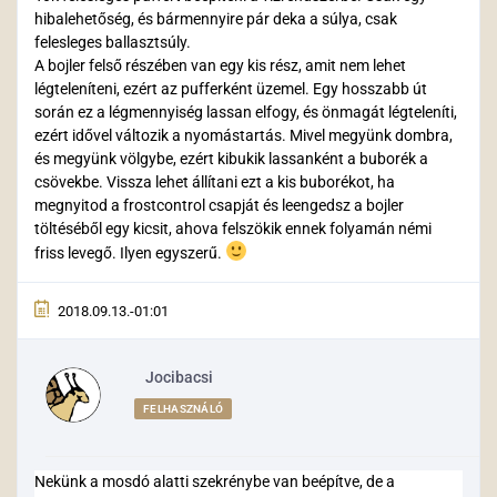
hibalehetőség, és bármennyire pár deka a súlya, csak
felesleges ballasztsúly.
A bojler felső részében van egy kis rész, amit nem lehet
légteleníteni, ezért az pufferként üzemel. Egy hosszabb út
során ez a légmennyiség lassan elfogy, és önmagát légteleníti,
ezért idővel változik a nyomástartás. Mivel megyünk dombra,
és megyünk völgybe, ezért kibukik lassanként a buborék a
csövekbe. Vissza lehet állítani ezt a kis buborékot, ha
megnyitod a frostcontrol csapját és leengedsz a bojler
töltéséből egy kicsit, ahova felszökik ennek folyamán némi
friss levegő. Ilyen egyszerű.
2018.09.13.-01:01
Jocibacsi
FELHASZNÁLÓ
Nekünk a mosdó alatti szekrénybe van beépítve, de a