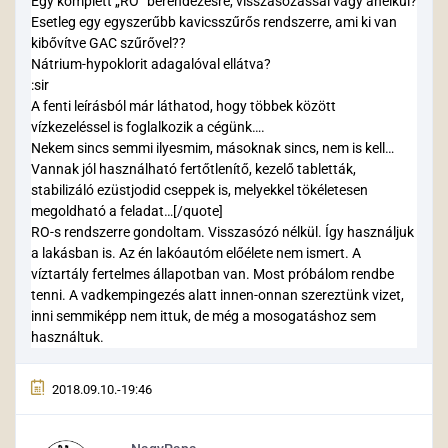
Egy komplett „RO” berendezésre, visszasózással vagy anélkül?
Esetleg egy egyszerűbb kavicsszűrős rendszerre, ami ki van
kibővítve GAC szűrővel??
Nátrium-hypoklorit adagalóval ellátva?
:sir
A fenti leírásból már láthatod, hogy többek között
vízkezeléssel is foglalkozik a cégünk….
Nekem sincs semmi ilyesmim, másoknak sincs, nem is kell…
Vannak jól használható fertőtlenítő, kezelő tabletták,
stabilizáló ezüstjodid cseppek is, melyekkel tökéletesen
megoldható a feladat…[/quote]
RO-s rendszerre gondoltam. Visszasózó nélkül. Így használjuk
a lakásban is. Az én lakóautóm előélete nem ismert. A
víztartály fertelmes állapotban van. Most próbálom rendbe
tenni. A vadkempingezés alatt innen-onnan szereztünk vizet,
inni semmiképp nem ittuk, de még a mosogatáshoz sem
használtuk.
2018.09.10.-19:46