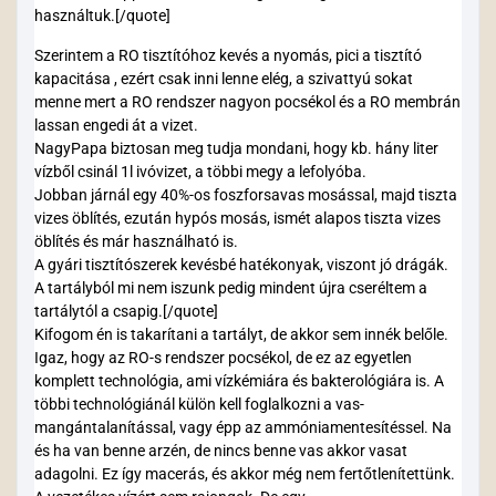
használtuk.[/quote]
Szerintem a RO tisztítóhoz kevés a nyomás, pici a tisztító
kapacitása , ezért csak inni lenne elég, a szivattyú sokat
menne mert a RO rendszer nagyon pocsékol és a RO membrán
lassan engedi át a vizet.
NagyPapa biztosan meg tudja mondani, hogy kb. hány liter
vízből csinál 1l ivóvizet, a többi megy a lefolyóba.
Jobban járnál egy 40%-os foszforsavas mosással, majd tiszta
vizes öblítés, ezután hypós mosás, ismét alapos tiszta vizes
öblítés és már használható is.
A gyári tisztítószerek kevésbé hatékonyak, viszont jó drágák.
A tartályból mi nem iszunk pedig mindent újra cseréltem a
tartálytól a csapig.[/quote]
Kifogom én is takarítani a tartályt, de akkor sem innék belőle.
Igaz, hogy az RO-s rendszer pocsékol, de ez az egyetlen
komplett technológia, ami vízkémiára és bakterológiára is. A
többi technológiánál külön kell foglalkozni a vas-
mangántalanítással, vagy épp az ammóniamentesítéssel. Na
és ha van benne arzén, de nincs benne vas akkor vasat
adagolni. Ez így macerás, és akkor még nem fertőtlenítettünk.