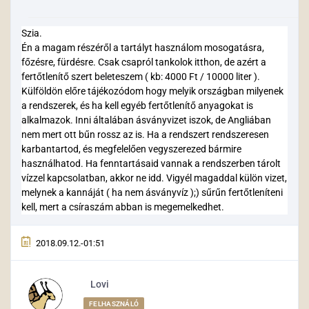
Szia.
Én a magam részéről a tartályt használom mosogatásra,
főzésre, fürdésre. Csak csapról tankolok itthon, de azért a
fertőtlenítő szert beleteszem ( kb: 4000 Ft / 10000 liter ).
Külföldön előre tájékozódom hogy melyik országban milyenek
a rendszerek, és ha kell egyéb fertőtlenítő anyagokat is
alkalmazok. Inni általában ásványvizet iszok, de Angliában
nem mert ott bűn rossz az is. Ha a rendszert rendszeresen
karbantartod, és megfelelően vegyszerezed bármire
használhatod. Ha fenntartásaid vannak a rendszerben tárolt
vízzel kapcsolatban, akkor ne idd. Vigyél magaddal külön vizet,
melynek a kannáját ( ha nem ásványvíz );) sűrűn fertőtleníteni
kell, mert a csíraszám abban is megemelkedhet.
2018.09.12.-01:51
Lovi
FELHASZNÁLÓ