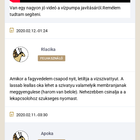
Van egy nagyon jó videó a vízpumpa javításáról.Remélem
tudtam segíteni.
2020.02.12.-01:24
Rlacika
FELHASZNÁLÓ
Amikor a fagyvedelem csapod nyit, letiltja a vizszivattyut. A
lassab leallas oka lehet a szivatyu valamelyik membranjanak
meggyengulese (harom van belole). Nehezebben csinalja a a
lekapcsolohoz szukseges nyomast.
2020.02.11.-03:30
Apoka