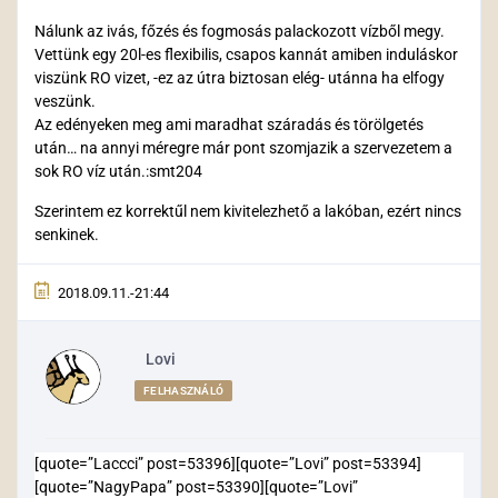
Nálunk az ivás, főzés és fogmosás palackozott vízből megy.
Vettünk egy 20l-es flexibilis, csapos kannát amiben induláskor
viszünk RO vizet, -ez az útra biztosan elég- utánna ha elfogy
veszünk.
Az edényeken meg ami maradhat száradás és törölgetés
után… na annyi méregre már pont szomjazik a szervezetem a
sok RO víz után.:smt204
Szerintem ez korrektűl nem kivitelezhető a lakóban, ezért nincs
senkinek.
2018.09.11.-21:44
Lovi
FELHASZNÁLÓ
[quote=”Laccci” post=53396][quote=”Lovi” post=53394]
[quote=”NagyPapa” post=53390][quote=”Lovi”