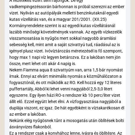
A vezetékes vízért sem rajongok. De egy
vadkempingezéssorán bárhonnan is próbál szerezni az ember
vizet. Nyilván az autópályák melletti benzinkutaknál egyedi
kutas vízellátás van, és a magyar 201/2001. (XII.25)
Kormányrendelete szerint is az egyedi kutas vízellátásnál
lazább minőségi követelmények vannak. Az egyéb vízkezelők
visszamosatása is nyűgös mert sokkal nagyobb áramlási
sebesség kell, mint amit a saját szivattyú tud, ráadásul az is
igényel plusz vizet. Ivóvíztározás méretezésél is fő szempont,
hogy max 1 napi víz legyen betározva. Ez a lakóban nem jön
össze, mert lehet ott akár 4 napig is.
Nekem Fiamma aqua 8 szivattyúm van, arra 1,5 bár nyomást
írnak. Ennyi az elvárt minimális nyomás a közműhálózaton a
fogyasztónál, és ott működik az RO. Kell hozzá egy 12 literes
puffertartály, Abból ki lehet venni nagyjából 2,5-3,0 litert
egyszerre. Egy ilyen házi RO-s rendszer kb 10 perc/liter vizet
állít elő. Ezzel együtt lehet élni. A vízfogyasztása nagyjából a
duplája viszont, ez igaz. De hát egyébként is víztakarékosan él
az ember a lakóban.
Nekünk elég nyűgösnek tűnt a mosogatás után öblítések bolti
ásványvizes flakonból.
Ez a rendszer csak a konyhához lenne, ivásra és öblítésre. Az