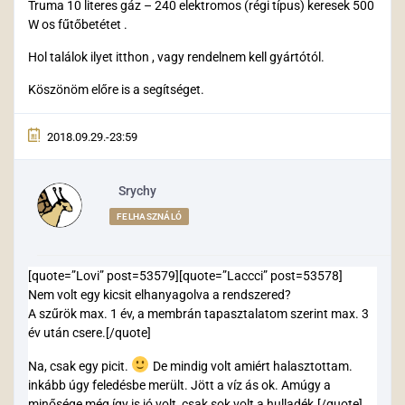
Truma 10 literes gáz – 240 elektromos (régi típus) keresek 500
W os fűtőbetétet .
Hol találok ilyet itthon , vagy rendelnem kell gyártótól.
Köszönöm előre is a segítséget.
2018.09.29.-23:59
Srychy
FELHASZNÁLÓ
[quote=”Lovi” post=53579][quote=”Laccci” post=53578]
Nem volt egy kicsit elhanyagolva a rendszered?
A szűrök max. 1 év, a membrán tapasztalatom szerint max. 3
év után csere.[/quote]
Na, csak egy picit.
De mindig volt amiért halasztottam.
inkább úgy feledésbe merült. Jött a víz ás ok. Amúgy a
minősége még így is jó volt, csak sok volt a hulladék.[/quote]