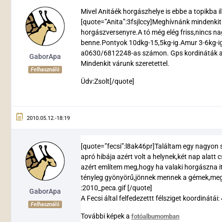
Mivel Anitáék horgászhelye is ebbe a topikba i
[quote=”Anita”:3fsjlccy]Meghívnánk mindenki
horgászversenyre.A tó még elég friss,nincs nagy
benne.Pontyok 10dkg-15,5kg-ig.Amur 3-6kg-ig.
a0630/6812248-as számon. Gps kordináták a
GaborApa
Mindenkit várunk szeretettel.
Felhasználó
Üdv:Zsolt[/quote]
2010.05.12.-18:19
[quote=”fecsi”:l8ak46pr]Találtam egy nagyon s
apró hibája azért volt a helynek,két nap alatt 
azért említem meg,hogy ha valaki horgászna i
tényleg gyönyörű,jönnek mennek a gémek,meg leh
:2010_peca.gif [/quote]
GaborApa
A Fecsi által felfedezettt félsziget koordinátá
Felhasználó
További képek a
fotóalbumomban