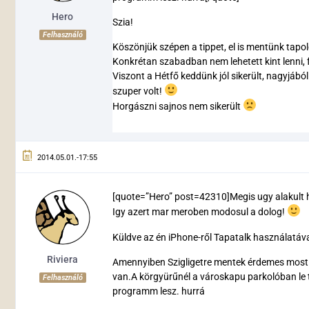
Hero
Szia!
Felhasználó
Köszönjük szépen a tippet, el is mentünk tapol
Konkrétan szabadban nem lehetett kint lenni, 
Viszont a Hétfő keddünk jól sikerült, nagyjábó
szuper volt!
Horgászni sajnos nem sikerült
2014.05.01.-17:55
[quote=”Hero” post=42310]Megis ugy alakult
Igy azert mar meroben modosul a dolog!
Küldve az én iPhone-ről Tapatalk használatáva
Riviera
Amennyiben Szigligetre mentek érdemes most T
van.A körgyürűnél a városkapu parkolóban le 
Felhasználó
programm lesz. hurrá