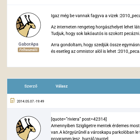
Igaz még be vannak fagyva a vizek :2010_peca2
Az interneten rengeteg horgászhelyet lehet lát
Tudjuk, hogy sok lakóautós is szokott pecázni
GaborApa
Arra gondoltam, hogy szedjük össze egymásnak
Felhasználó
és esetleg az omnistor alól is lehet :2010_peca
Szerző
Válasz
2014.05.07.-19:49
[quote=”riviera” post=42314]
Amennyiben Szigligetre mentek érdemes most T
van.A körgyürűnél a városkapu parkolóban le 
programm lesz. hurrá[/quote]