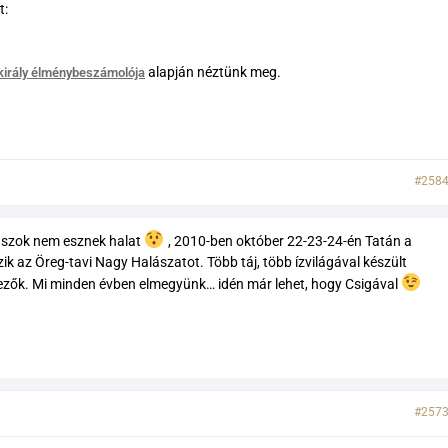
t:
alapján néztünk meg.
király élménybeszámolója
#258
gászok nem esznek halat
, 2010-ben október 22-23-24-én Tatán a
k az Öreg-tavi Nagy Halászatot. Több táj, több ízvilágával készült
ndezők. Mi minden évben elmegyünk… idén már lehet, hogy Csigával
#257