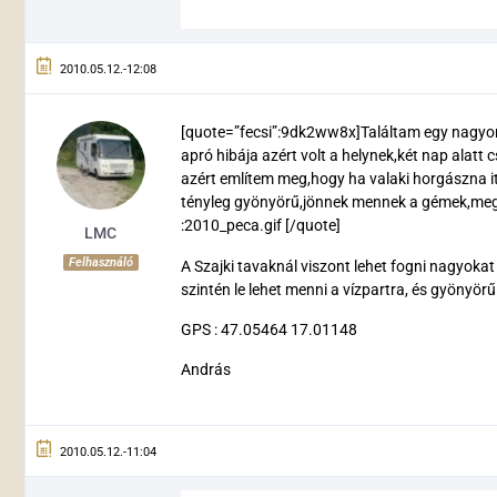
2010.05.12.-12:08
[quote=”fecsi”:9dk2ww8x]Találtam egy nagyon 
apró hibája azért volt a helynek,két nap alatt 
azért említem meg,hogy ha valaki horgászna i
tényleg gyönyörű,jönnek mennek a gémek,meg leh
:2010_peca.gif [/quote]
LMC
Felhasználó
A Szajki tavaknál viszont lehet fogni nagyokat
szintén le lehet menni a vízpartra, és gyönyörű
GPS : 47.05464 17.01148
András
2010.05.12.-11:04