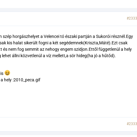
#233
szép horgászhelyet a Velencei tó északi partján a Sukorói résznél.Egy
csak kis halat sikerült fogni a két segédemnek(Kriszta,Máté).Ezt csak
tt és nem fog semmit az nehogy engem szidjon.Ettől függetlenül a hely
et állni közvetlenül a víz mellett,a sör hideg(ha jó a hűtőd).
 is
 a hely :2010_peca.gif
#233