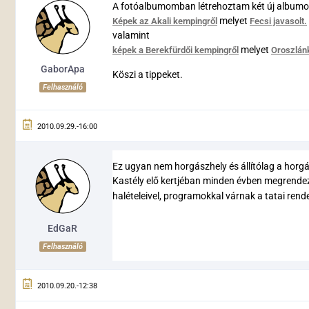
A fotóalbumomban létrehoztam két új albumo
melyet
Képek az Akali kempingről
Fecsi javasolt.
valamint
melyet
képek a Berekfürdői kempingről
Oroszlán
GaborApa
Köszi a tippeket.
Felhasználó
2010.09.29.-16:00
Ez ugyan nem horgászhely és állítólag a hor
Kastély elő kertjéban minden évben megrendezi
halételeivel, programokkal várnak a tatai re
EdGaR
Felhasználó
2010.09.20.-12:38