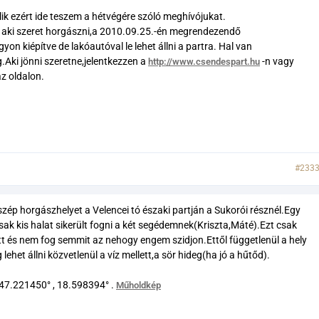
llik ezért ide teszem a hétvégére szóló meghívójukat.
t aki szeret horgászni,a 2010.09.25.-én megrendezendő
on kiépítve de lakóautóval le lehet állni a partra. Hal van
Aki jönni szeretne,jelentkezzen a
-n vagy
http://www.csendespart.hu
z oldalon.
#233
zép horgászhelyet a Velencei tó északi partján a Sukorói résznél.Egy
csak kis halat sikerült fogni a két segédemnek(Kriszta,Máté).Ezt csak
tt és nem fog semmit az nehogy engem szidjon.Ettől függetlenül a hely
et állni közvetlenül a víz mellett,a sör hideg(ha jó a hűtőd).
i: 47.221450° , 18.598394° .
Műholdkép