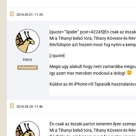
2014.05.01.-11:25
[quote=”Spider” post=42245]Én csak az északi
Mi a Tihanyi belső tóra, Tihany Kövesre és Rév
Révfülöpön azt hiszem most fog nyitni a kempi
[/quote]
Hero
Megis ugy alakult hogy nem zamardiba megyu
Felhasználó
Igy azert mar meroben modosul a dolog!
Küldve az én iPhone-ről Tapatalk használatáv
2014.04.29.-11:46
Én csak az északi partot ismerem ilyen szemp
Mi a Tihanyi belső tóra, Tihany Kövesre és Rév