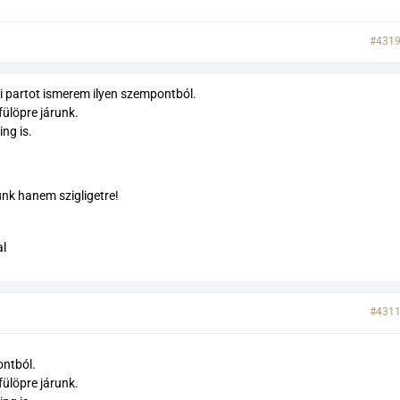
#431
 partot ismerem ilyen szempontból.
fülöpre járunk.
ng is.
nk hanem szigligetre!
al
#431
ontból.
fülöpre járunk.