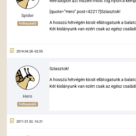
Révfülöpön azt hiszem most fog nyitni a kempi
[quote=”Hero” post=42217]Sziasztok!
Spider
A hosszú hétvégén kicsit ellátogatunk a balat
Felhasználó
Két kislányunk van ezért csak az egész családi
2014.04.28.-02:05
Sziasztok!
A hosszú hétvégén kicsit ellátogatunk a balat
Két kislányunk van ezért csak az egész család
Hero
Felhasználó
2011.01.02.-16:21