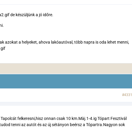
.gif de készüljünk a jó időre.
ni.
.
 azokat a helyeket, ahova lakóautóval, több napra is oda lehet menni,
.gif
#433
apolcát felkeresni,hisz onnan csak 10 km.Màj.1-4.ig Tópart Fesztivál
tudod tenni az autót és az új sétányon beérsz a Tópartra.Nagyon sok