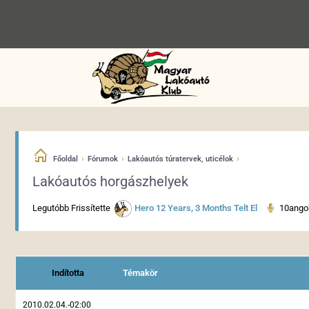
›
›
›
Főoldal
Fórumok
Lakóautós túratervek, uticélok
Lakóautós horgászhelyek
Legutóbb Frissítette
Hero
12 Years, 3 Months Telt El
10ango
Indította
Témakör
2010.02.04.-02:00