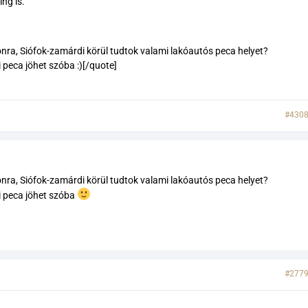
ng is.
onra, Siófok-zamárdi körül tudtok valami lakóautós peca helyet?
 peca jöhet szóba :)[/quote]
#430
onra, Siófok-zamárdi körül tudtok valami lakóautós peca helyet?
i peca jöhet szóba
#277