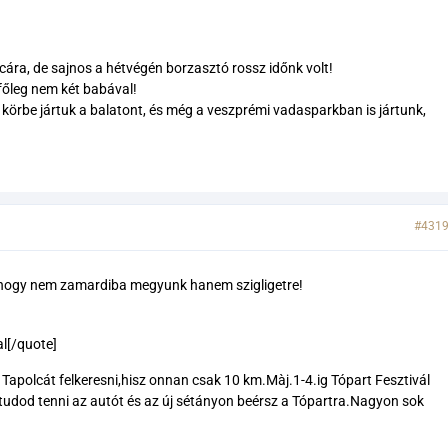
cára, de sajnos a hétvégén borzasztó rossz időnk volt!
főleg nem két babával!
l körbe jártuk a balatont, és még a veszprémi vadasparkban is jártunk,
#431
 hogy nem zamardiba megyunk hanem szigligetre!
l[/quote]
apolcát felkeresni,hisz onnan csak 10 km.Màj.1-4.ig Tópart Fesztivál
tudod tenni az autót és az új sétányon beérsz a Tópartra.Nagyon sok