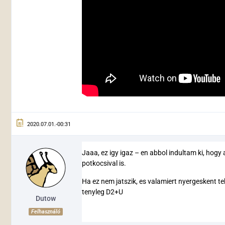
2020.07.01.-00:31
Jaaa, ez igy igaz – en abbol indultam ki, hogy
potkocsival is.
Ha ez nem jatszik, es valamiert nyergeskent t
tenyleg D2+U
Dutow
Felhasználó