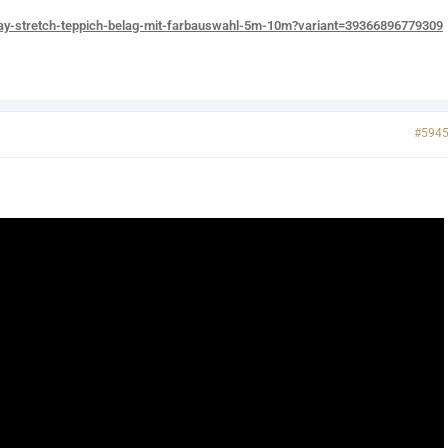
way-stretch-teppich-belag-mit-farbauswahl-5m-10m?variant=39366896779309
#594