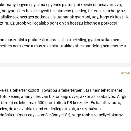
k rakomany legyen egy sima egyenes platos potkocsin odacsavarozva,
 hogyan lehet belole egyedi felepitmeny (esetleg, feltetelezem hogy az
allalkozok nyerges potkocsit is tudnanak gyartani, ugy, hogy ok keszitik
zt ra. Ez utobbival legalabb pont olyan hosszu lehetne a potkocsi,
m hasznalni a potkocsit masra is (… elmeletileg, gyakortalilag nem
 esetben nem kene a muszaki miatt trukkozni, es par dolog bemehetne a
#594
ke és a tehertér között. Továbbá a tehertérben utas nem lehet mehet
tőfülkében, ahány ülés van biztonsági övvel, akkor az szabályos. A tgk.
tároló) és lehet max 500 g-os töltetű PB készülék. És ha áll az autó,
es, de az az ablak, ami eredetileg ott volt, az szabályos.
nősíteni (mert egy csomó előnnyel jár), vagy több személlyel akarsz
.