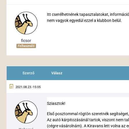
Itt cserélhetnének tapasztalatokat, informáci
nem vagyok egyedül ezzel a klubbon belül.
ficsor
Felhasználó
Szerző
Válasz
2021.08.23.-15:05
Sziasztok!
Első posztommal rögtön szeretnék segítséget,
Az autó kárpitozásánál tartok, viszont nem tal
(cégre vásárolnám). A Kiravans lett volna az 