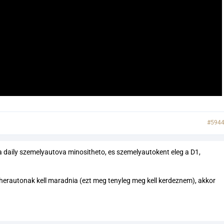
#594
 a daily szemelyautova minositheto, es szemelyautokent eleg a D1,
eherautonak kell maradnia (ezt meg tenyleg meg kell kerdeznem), akkor