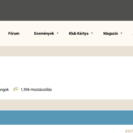
Fórum
Események
Klub Kártya
Magazin
angok
1,596 Hozzászólás
#30