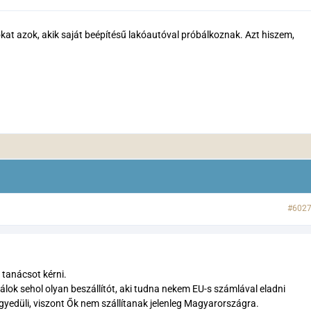
ókat azok, akik saját beépítésű lakóautóval próbálkoznak. Azt hiszem,
#602
 tanácsot kérni.
álok sehol olyan beszállítót, aki tudna nekem EU-s számlával eladni
egyedüli, viszont Ők nem szállítanak jelenleg Magyarországra.