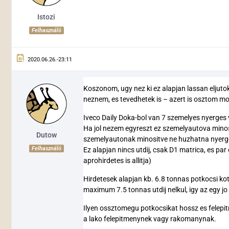
Istozi
Felhasználó
2020.06.26.-23:11
Koszonom, ugy nez ki ez alapjan lassan eljuto
neznem, es tevedhetek is – azert is osztom mos
Iveco Daily Doka-bol van 7 szemelyes nyerges vo
Ha jol nezem egyreszt ez szemelyautova mino
Dutow
szemelyautonak minositve ne huzhatna nyerge
Felhasználó
Ez alapjan nincs utdij, csak D1 matrica, es pa
aprohirdetes is allitja)
Hirdetesek alapjan kb. 6.8 tonnas potkocsi kot
maximum 7.5 tonnas utdij nelkul, igy az egy jo 
Ilyen ossztomegu potkocsikat hossz es felepit
a lako felepitmenynek vagy rakomanynak.