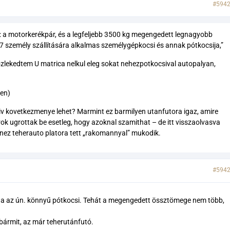
#594
a: a motorkerékpár, és a legfeljebb 3500 kg megengedett legnagyobb
 7 személy szállítására alkalmas személygépkocsi és annak pótkocsija,”
ozlekedtem U matrica nelkul eleg sokat nehezpotkocsival autopalyan,
ten)
v kovetkezmenye lehet? Marmint ez barmilyen utanfutora igaz, amire
ok ugrottak be esetleg, hogy azoknal szamithat – de itt visszaolvasva
anez teherauto platora tett „rakomannyal” mukodik.
#594
, ha az ún. könnyű pótkocsi. Tehát a megengedett össztömege nem több,
bármit, az már teherutánfutó.