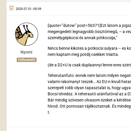
2020.07.01.-00:09
[quote=”dutow” post=56371]Ezt latom a jogszab
megengedett legnagyobb össztömegű, – a vezet
személygépkocsi és annak pótkocsija,”
Nincs benne kikotes a potkocsi sulyara – es k
Nyomi
nem kaptam meg potdij csekket miatta.
Felhasználó
(de a D2+U is csak duplaannyi lenne eves szin
Teherutanfuto: ennek nem latom milyen negati
valami rakomanyt teszek… Az EU-n kivuli hatar
szerepelt tobb olyan tapasztalat is, hogy ugy
Bocsi tévedsz. A teherautó utánfutóval az a D
Bár mindig szívesen olvasom ezeket a kérdése
hívod. Ott pontosan tájékoztatnak. És mindeg
t.