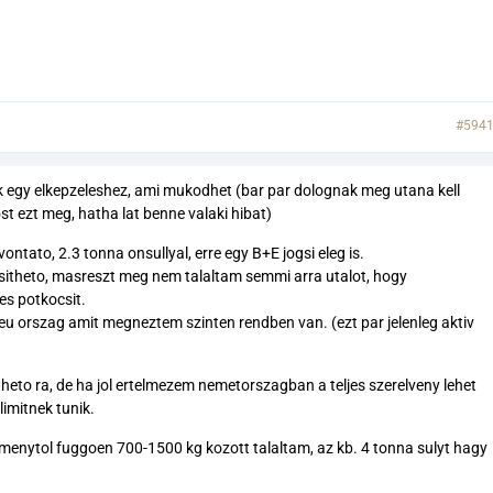
#594
k egy elkepzeleshez, ami mukodhet (bar par dolognak meg utana kell
t ezt meg, hatha lat benne valaki hibat)
ntato, 2.3 tonna onsullyal, erre egy B+E jogsi eleg is.
sitheto, masreszt meg nem talaltam semmi arra utalot, hogy
s potkocsit.
r eu orszag amit megneztem szinten rendben van. (ezt par jelenleg aktiv
heto ra, de ha jol ertelmezem nemetorszagban a teljes szerelveny lehet
limitnek tunik.
menytol fuggoen 700-1500 kg kozott talaltam, az kb. 4 tonna sulyt hagy