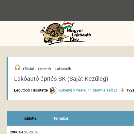
›
›
›
Főoldal
Fórumok
Lakóautók
Lakóautó építés SK (Saját Kezűleg)
Legutóbb Frissítette
Kokenyj
4 Years, 11 Months Telt El
192
Indította
Témakör
2006.04.20.-20:26