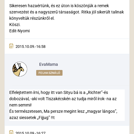
Sikeresen hazaértünk, és ez úton is köszönjük a remek
szervezést és a nagyszerű társaságot. Ritka jól sikerült talinak
könyveltük részünkről el.
Köszi.
Edit-Nyomi
2015.10.09.-16:58
EvaMama
FELHASZNÁLÓ
Elfelejtettem írni, hogy itt van Sityu bá is a „Richter”-és
dobozával, -aki volt Tiszakécskén az tudja miről írok- na az
nem semmi!
És természetesen, Ma persze megint lesz „magyar lángos”,
azaz siessetek „Fijjug” !!t
2015.10.09.-16:27