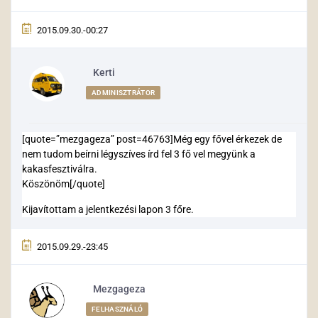
2015.09.30.-00:27
Kerti
ADMINISZTRÁTOR
[quote=”mezgageza” post=46763]Még egy fővel érkezek de
nem tudom beírni légyszíves írd fel 3 fő vel megyünk a
kakasfesztiválra.
Köszönöm[/quote]
Kijavítottam a jelentkezési lapon 3 főre.
2015.09.29.-23:45
Mezgageza
FELHASZNÁLÓ