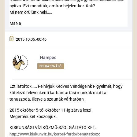
nyitva. Ezt mondták, amikor bejelentkeztünk?
Mi nem örülünk neki…..
MaNa
2015.10.05.-00:46
Hampec
FELHASZNÁLÓ
Ezt láttátok…… Felhívjuk Kedves Vendégeink Figyelmét, hogy
kötelező félévenkénti karbantartási munkák miatt a
tanuszoda, illetve a szaunák várhatóan
2015 október 5-től október 11-ig zárva lesz!
Megértésüket köszönjük.
KISKUNSÁGI VÍZIKÖZMŰ-SZOLGÁLTATÓ KFT.
http://www.kiskunviz.hu/korosi-furdo/bemutatkozo