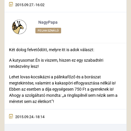
2015.09.27.-16:02
NagyPapa
FELHASZNÁLÓ
Két dolog felvetődött, melyre itt is adok választ:
A kutyusomat Én is viszem, hiszen ez egy szabadtéri
rendezvény lesz!
Lehet lovas-kocsikázni a pálinkafőző és a borászat
megtekintése, valamint a kakaspöri elfogyasztása nélkül is!
Ebben az esetben a díja egységesen 750 Ft a gyereknek is!
Ahogy a szolgáltató mondta: „a ringlispilnél sem nézik sem a
méretet sem az életkort”!
2015.09.24.-18:14