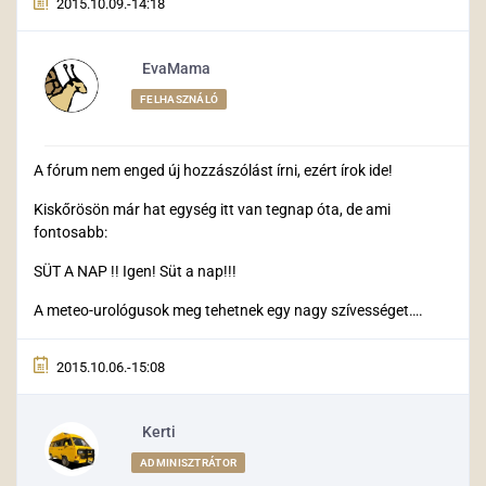
2015.10.09.-14:18
EvaMama
FELHASZNÁLÓ
A fórum nem enged új hozzászólást írni, ezért írok ide!
Kiskőrösön már hat egység itt van tegnap óta, de ami
fontosabb:
SÜT A NAP !! Igen! Süt a nap!!!
A meteo-urológusok meg tehetnek egy nagy szívességet….
2015.10.06.-15:08
Kerti
ADMINISZTRÁTOR