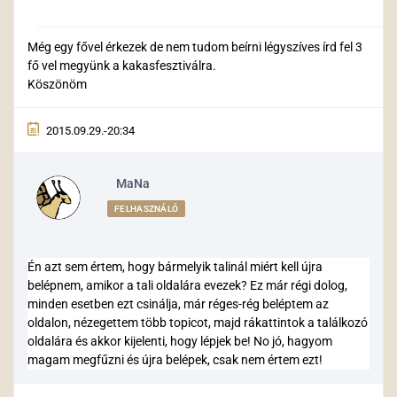
Még egy fővel érkezek de nem tudom beírni légyszíves írd fel 3
fő vel megyünk a kakasfesztiválra.
Köszönöm
2015.09.29.-20:34
MaNa
FELHASZNÁLÓ
Én azt sem értem, hogy bármelyik talinál miért kell újra
belépnem, amikor a tali oldalára evezek? Ez már régi dolog,
minden esetben ezt csinálja, már réges-rég beléptem az
oldalon, nézegettem több topicot, majd rákattintok a találkozó
oldalára és akkor kijelenti, hogy lépjek be! No jó, hagyom
magam megfűzni és újra belépek, csak nem értem ezt!