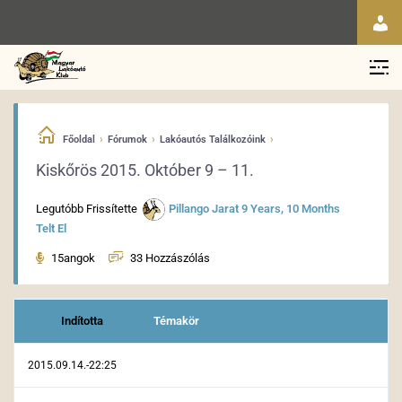
›
›
›
Főoldal
Fórumok
Lakóautós Találkozóink
Kiskőrös 2015. Október 9 – 11.
Legutóbb Frissítette
Pillango Jarat
9 Years, 10 Months
Telt El
15angok
33 Hozzászólás
Indította
Témakör
2015.09.14.-22:25