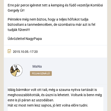
Erre pár perce igéretet tett a kemping és füdő vezetője Komlósi
Gergely Úr!
Péntekre még nem biztos, hogy a teljes hőfokot tudja
biztosítani a tanmedencében, de szombatra már azt is fel
tudják fűteni!!!
Üdvözlettel NagyPapa
2015.10.05.-17:20
MaNa
FELHASZNÁLÓ
Idáig bármikor volt ott tali, még a szauna nyitva tartását is
meghosszabbították, és úszni is lehetett. Voltunk is benn még
este is jó páran az uszodában.
Hát ez most nem lesz sajnos, jó lett volna előre tudni.