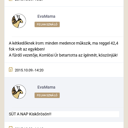
EvaMama
FELHASZNÁLÓ
A kétkedőknek írom: minden medence műkszik, ma reggel 42,4
fok volt az egyikben!
A fűrdő vezetője, Komlósi Úr betartotta az ígéretét, köszönjük!
2015.10.09.-14:20
EvaMama
FELHASZNÁLÓ
SÜT A NAP Kiskőrösön!!