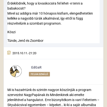
Érdeklödnék, hogy a lovaskocsira fel lehet- e tenni a
babakocsit?
Mivel az addigra már 10 hónapos kisfiam, elengedhetetlen
kelléke a nagyobb túrák alkalmával, így ettől is függ
részvételünk a szombati programon.
Köszi
Tünde, Jenő és Zsombor
2015.10.11.-21:20
EdGaR
FELHASZNÁLÓ
Mi is hazaértünk és szintén nagyon köszönjük a program
szervezést NagyPapának és Mindenkinek aki emelte
jelenlétével a hangulatot. Erre bizonyítékom is van! Feltettem –
Sityubácsival egyetemben – képeket… ki-ki a saját albumába