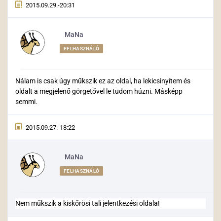
2015.09.29.-20:31
MaNa
FELHASZNÁLÓ
Nálam is csak úgy műkszik ez az oldal, ha lekicsinyítem és
oldalt a megjelenő görgetővel le tudom húzni. Másképp
semmi.
2015.09.27.-18:22
MaNa
FELHASZNÁLÓ
Nem műkszik a kiskőrösi tali jelentkezési oldala!