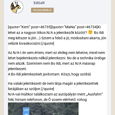
EdGaR
FELHASZNÁLÓ
[quote=”Kerti” post=46735][quote=”MaNa” post=46734]Ki
lehet az a nagyon titkos N/A a jelentkezők között?
Bo Ildi
meg kétszer is jön…:) Sztem a felső a jó, módosítani akarta, jön
velünk lovaskocsizni.[/quote]
Az N/A-t én sem értem, mert ez elvileg nem lehetne, mivel nem
lehet bejelentkezés nélkül jelentkezni. No de a technika ördöge
nem alszik. Szerintem nem Bo Ildi, mert az N/A másnap
jelentkezett.
A Bo Ildi jelentkezését javítottam. Köszi, hogy szóltál.
Ha valaki jelentkezett de nem látja magát a jelentkezettek
listájában az szóljon.[/quote]
N/A-val múltkor találkoztam az autópályán ment „Ausfahrt”
felé, hívtam telefonon, de Ő sosem elérhető :rohog