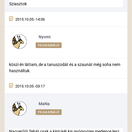
Sziasztok
2015.10.05.-14:06
Nyomi
FELHASZNÁLÓ
köszi én láttam, de a tanuszodát és a szaunát még soha nem
használtuk.
2015.10.05.-03:17
MaNa
FELHASZNÁLÓ
Naccerűű! Tehát csak a kinti két kis gyógyvizes medence lesz