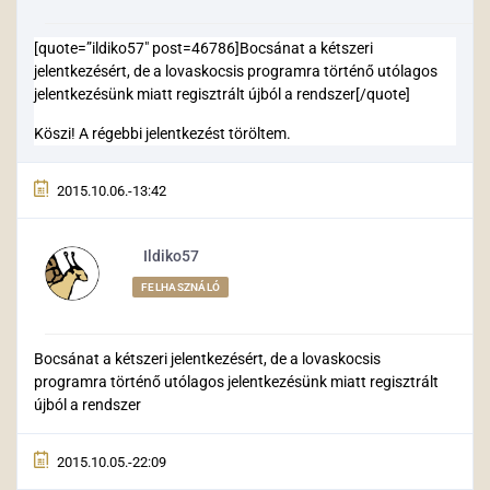
[quote=”ildiko57″ post=46786]Bocsánat a kétszeri
jelentkezésért, de a lovaskocsis programra történő utólagos
jelentkezésünk miatt regisztrált újból a rendszer[/quote]
Köszi! A régebbi jelentkezést töröltem.
2015.10.06.-13:42
Ildiko57
FELHASZNÁLÓ
Bocsánat a kétszeri jelentkezésért, de a lovaskocsis
programra történő utólagos jelentkezésünk miatt regisztrált
újból a rendszer
2015.10.05.-22:09