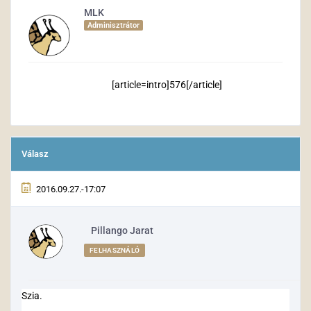
MLK
Adminisztrátor
[article=intro]576[/article]
Válasz
2016.09.27.-17:07
Pillango Jarat
FELHASZNÁLÓ
Szia.