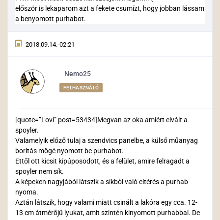
először is lekaparom azt a fekete csumízt, hogy jobban lássam
a benyomott purhabot.
2018.09.14.-02:21
Nemo25
FELHASZNÁLÓ
[quote=”Lovi” post=53434]Megvan az oka amiért elvált a
spoyler.
Valamelyik előző tulaj a szendvics panelbe, a külső műanyag
borítás mögé nyomott be purhabot.
Ettől ott kicsit kipúposodott, és a felület, amire felragadt a
spoyler nem sík.
A képeken nagyjából látszik a síkból való eltérés a purhab
nyoma.
Aztán látszik, hogy valami miatt csinált a lakóra egy cca. 12-
13 cm átmérőjű lyukat, amit szintén kinyomott purhabbal. De