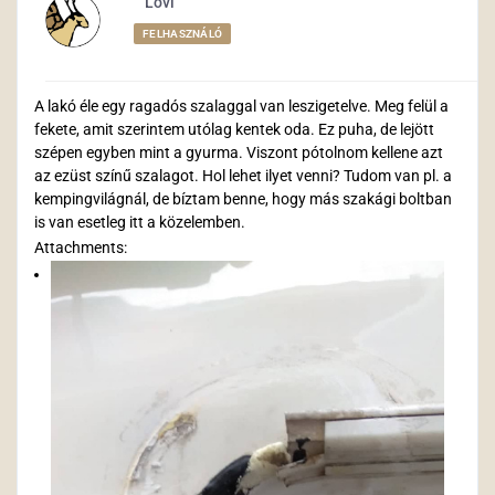
Lovi
FELHASZNÁLÓ
A lakó éle egy ragadós szalaggal van leszigetelve. Meg felül a
fekete, amit szerintem utólag kentek oda. Ez puha, de lejött
szépen egyben mint a gyurma. Viszont pótolnom kellene azt
az ezüst színű szalagot. Hol lehet ilyet venni? Tudom van pl. a
kempingvilágnál, de bíztam benne, hogy más szakági boltban
is van esetleg itt a közelemben.
Attachments: