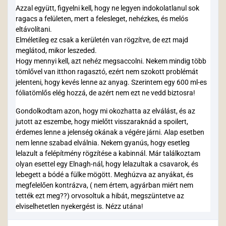
Azzal együtt, figyelni kell, hogy ne legyen indokolatlanul sok
ragacs a felületen, mert a felesleget, nehézkes, és melós
eltávolítani.
Elméletileg ez csak a kerületén van rögzítve, de ezt majd
meglátod, mikor leszeded.
Hogy mennyi kell, azt nehéz megsaccolni. Nekem mindig több
tömlővel van itthon ragasztó, ezért nem szokott problémát
jelenteni, hogy kevés lenne az anyag. Szerintem egy 600 ml-es
fóliatömlős elég hozzá, de azért nem ezt ne vedd biztosra!
Gondolkodtam azon, hogy mi okozhatta az elválást, és az
jutott az eszembe, hogy mielőtt visszaraknád a spoilert,
érdemes lenne a jelenség okának a végére járni. Alap esetben
nem lenne szabad elválnia. Nekem gyanús, hogy esetleg
lelazult a felépítmény rögzítése a kabinnál. Már találkoztam
olyan esettel egy Elnagh-nál, hogy lelazultak a csavarok, és
lebegett a bódé a fülke mögött. Meghúzva az anyákat, és
megfelelően kontrázva, ( nem értem, agyárban miért nem
tették ezt meg??) orvosoltuk a hibát, megszüntetve az
elviselhetetlen nyekergést is. Nézz utána!