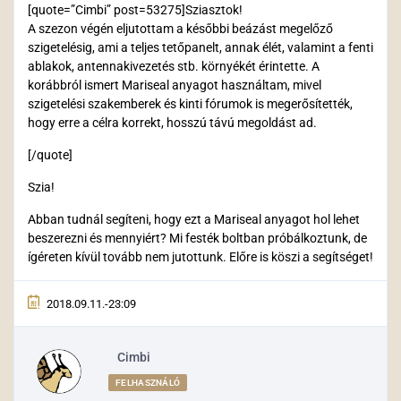
[quote=”Cimbi” post=53275]Sziasztok!
A szezon végén eljutottam a későbbi beázást megelőző
szigetelésig, ami a teljes tetőpanelt, annak élét, valamint a fenti
ablakok, antennakivezetés stb. környékét érintette. A
korábbról ismert Mariseal anyagot használtam, mivel
szigetelési szakemberek és kinti fórumok is megerősítették,
hogy erre a célra korrekt, hosszú távú megoldást ad.
[/quote]
Szia!
Abban tudnál segíteni, hogy ezt a Mariseal anyagot hol lehet
beszerezni és mennyiért? Mi festék boltban próbálkoztunk, de
ígéreten kívül tovább nem jutottunk. Előre is köszi a segítséget!
2018.09.11.-23:09
Cimbi
FELHASZNÁLÓ