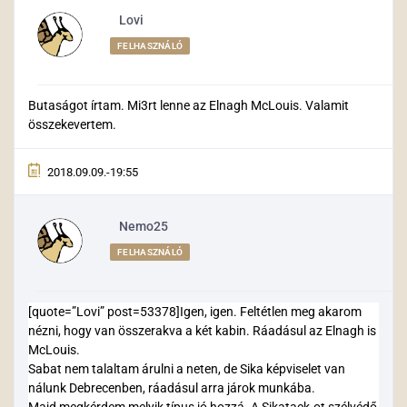
Lovi
FELHASZNÁLÓ
Butaságot írtam. Mi3rt lenne az Elnagh McLouis. Valamit
összekevertem.
2018.09.09.-19:55
Nemo25
FELHASZNÁLÓ
[quote=”Lovi” post=53378]Igen, igen. Feltétlen meg akarom
nézni, hogy van összerakva a két kabin. Ráadásul az Elnagh is
McLouis.
Sabat nem talaltam árulni a neten, de Sika képviselet van
nálunk Debrecenben, ráadásul arra járok munkába.