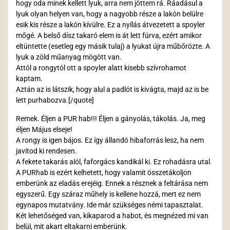
hogy oda minek kellett lyuk, arra nem jöttem rá. Ráadásul a
lyuk olyan helyen van, hogy a nagyobb része a lakón belülre
esik kis része a lakón kívülre. Ez a nyílás átvezetett a spoyler
mőgé. A belső dísz takaró elem is át lett fúrva, ezért amikor
eltüntette (esetleg egy másik tulaj) a lyukat újra műbőrözte. A
lyuk a zöld műanyag mögött van.
Attól a rongytól ott a spoyler alatt kisebb szívrohamot
kaptam.
Aztán az is látszik, hogy alul a padlót is kivágta, majd az is be
lett purhabozva.[/quote]
Remek. Éljen a PUR hab!!! Éljen a gányolás, tákolás. Ja, meg
éljen Május elseje!
A rongy is igen bájos. Ez így állandó hibaforrás lesz, ha nem
javítod ki rendesen.
A fekete takarás alól, faforgács kandikál ki. Ez rohadásra utal.
A PURhab is ezért kelhetett, hogy valamit összetákoljon
emberünk az eladás erejéig. Ennek a résznek a feltárása nem
egyszerű. Egy száraz műhely is kellene hozzá, mert ez nem
egynapos mutatvány. Ide már szükséges némi tapasztalat.
Két lehetőséged van, kikaparod a habot, és megnézed mi van
belül, mit akart eltakarni emberünk.