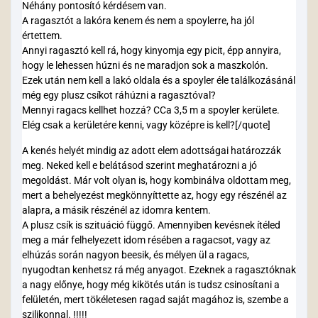
Néhány pontosító kérdésem van.
A ragasztót a lakóra kenem és nem a spoylerre, ha jól
értettem.
Annyi ragasztó kell rá, hogy kinyomja egy picit, épp annyira,
hogy le lehessen húzni és ne maradjon sok a maszkolón.
Ezek után nem kell a lakó oldala és a spoyler éle találkozásánál
még egy plusz csíkot ráhúzni a ragasztóval?
Mennyi ragacs kellhet hozzá? CCa 3,5 m a spoyler kerülete.
Elég csak a kerületére kenni, vagy középre is kell?[/quote]
A kenés helyét mindig az adott elem adottságai határozzák
meg. Neked kell e belátásod szerint meghatározni a jó
megoldást. Már volt olyan is, hogy kombinálva oldottam meg,
mert a behelyezést megkönnyíttette az, hogy egy részénél az
alapra, a másik részénél az idomra kentem.
A plusz csík is szituáció függő. Amennyiben kevésnek ítéled
meg a már felhelyezett idom résében a ragacsot, vagy az
elhúzás során nagyon beesik, és mélyen ül a ragacs,
nyugodtan kenhetsz rá még anyagot. Ezeknek a ragasztóknak
a nagy előnye, hogy még kikötés után is tudsz csinosítani a
felületén, mert tökéletesen ragad saját magához is, szembe a
szilikonnal. !!!!!