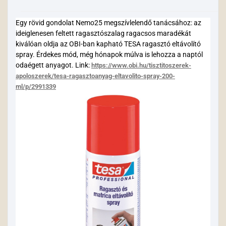
Egy rövid gondolat Nemo25 megszívlelendő tanácsához: az
ideiglenesen feltett ragasztószalag ragacsos maradékát
kiválóan oldja az OBI-ban kapható TESA ragasztó eltávolító
spray. Érdekes mód, még hónapok múlva is lehozza a naptól
odaégett anyagot. Link:
https://www.obi.hu/tisztitoszerek-
apoloszerek/tesa-ragasztoanyag-eltavolito-spray-200-
ml/p/2991339