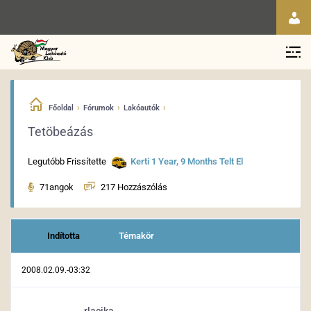
›
›
›
Főoldal
Fórumok
Lakóautók
Tetöbeázás
Legutóbb Frissítette
Kerti
1 Year, 9 Months Telt El
71angok
217 Hozzászólás
Indította
Témakör
2008.02.09.-03:32