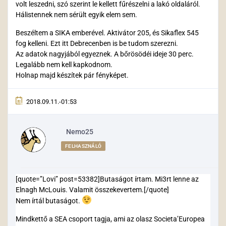
volt leszedni, szó szerint le kellett fűrészelni a lakó oldaláról.
Hálistennek nem sérült egyik elem sem.
Beszéltem a SIKA emberével. Aktivátor 205, és Sikaflex 545
fog kelleni. Ezt itt Debrecenben is be tudom szerezni.
Az adatok nagyjából egyeznek. A bőrösödéi ideje 30 perc.
Legalább nem kell kapkodnom.
Holnap majd készítek pár fényképet.
2018.09.11.-01:53
Nemo25
FELHASZNÁLÓ
[quote=”Lovi” post=53382]Butaságot írtam. Mi3rt lenne az
Elnagh McLouis. Valamit összekevertem.[/quote]
Nem írtál butaságot.
Mindkettő a SEA csoport tagja, ami az olasz Societa’Europea