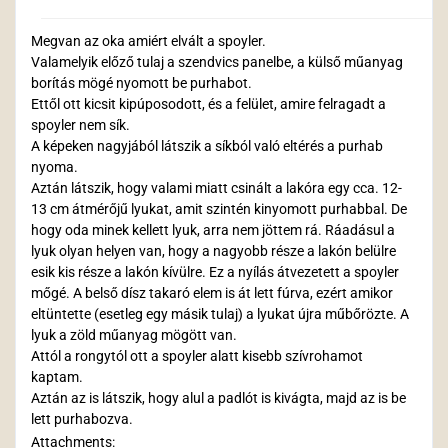
Megvan az oka amiért elvált a spoyler.
Valamelyik előző tulaj a szendvics panelbe, a külső műanyag
borítás mögé nyomott be purhabot.
Ettől ott kicsit kipúposodott, és a felület, amire felragadt a
spoyler nem sík.
A képeken nagyjából látszik a síkból való eltérés a purhab
nyoma.
Aztán látszik, hogy valami miatt csinált a lakóra egy cca. 12-
13 cm átmérőjű lyukat, amit szintén kinyomott purhabbal. De
hogy oda minek kellett lyuk, arra nem jöttem rá. Ráadásul a
lyuk olyan helyen van, hogy a nagyobb része a lakón belülre
esik kis része a lakón kívülre. Ez a nyílás átvezetett a spoyler
mőgé. A belső dísz takaró elem is át lett fúrva, ezért amikor
eltüntette (esetleg egy másik tulaj) a lyukat újra műbőrözte. A
lyuk a zöld műanyag mögött van.
Attól a rongytól ott a spoyler alatt kisebb szívrohamot
kaptam.
Aztán az is látszik, hogy alul a padlót is kivágta, majd az is be
lett purhabozva.
Attachments: