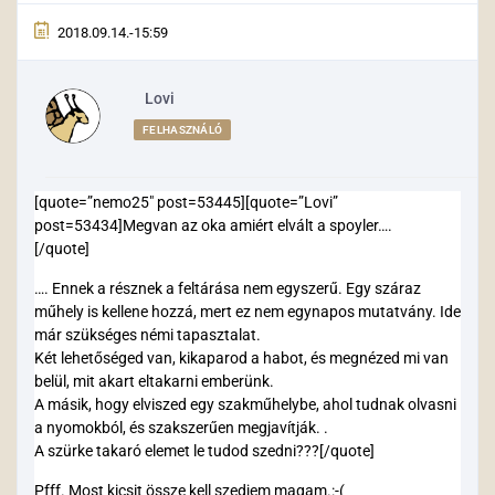
2018.09.14.-15:59
Lovi
FELHASZNÁLÓ
[quote=”nemo25″ post=53445][quote=”Lovi”
post=53434]Megvan az oka amiért elvált a spoyler….
[/quote]
…. Ennek a résznek a feltárása nem egyszerű. Egy száraz
műhely is kellene hozzá, mert ez nem egynapos mutatvány. Ide
már szükséges némi tapasztalat.
Két lehetőséged van, kikaparod a habot, és megnézed mi van
belül, mit akart eltakarni emberünk.
A másik, hogy elviszed egy szakműhelybe, ahol tudnak olvasni
a nyomokból, és szakszerűen megjavítják. .
A szürke takaró elemet le tudod szedni???[/quote]
Pfff. Most kicsit össze kell szedjem magam.:-(