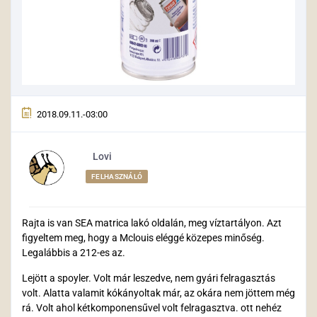
2018.09.11.-03:00
Lovi
FELHASZNÁLÓ
Rajta is van SEA matrica lakó oldalán, meg víztartályon. Azt
figyeltem meg, hogy a Mclouis eléggé közepes minőség.
Legalábbis a 212-es az.
Lejött a spoyler. Volt már leszedve, nem gyári felragasztás
volt. Alatta valamit kókányoltak már, az okára nem jöttem még
rá. Volt ahol kétkomponensűvel volt felragasztva. ott nehéz