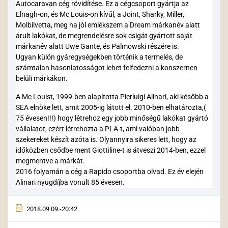
Autocaravan cég rövidítése. Ez a cégcsoport gyártja az
Elnagh-on, és Mc Louis-on kívűl, a Joint, Sharky, Miller,
Molbilvetta, meg ha jól emlékszem a Dream márkanév alatt
árult lakókat, de megrendelésre sok csigát gyártott saját
márkanév alatt Uwe Gante, és Palmowski részére is.
Ugyan külön gyáregységekben történik a termelés, de
számtalan hasonlatosságot lehet felfedezni a konszernen
belüli márkákon.
A Mc Louist, 1999-ben alapította Pierluigi Alinari, aki később a
SEA elnöke lett, amit 2005-ig látott el. 2010-ben elhatározta,(
75 évesen!!!) hogy létrehoz egy jobb minőségű lakókat gyártó
vállalatot, ezért létrehozta a PLA-t, ami valóban jobb
szekereket készít azóta is. Olyannyira sikeres lett, hogy az
időközben csődbe ment Giottiline-t is átveszi 2014-ben, ezzel
megmentve a márkát.
2016 folyamán a cég a Rapido csoportba olvad. Ez év elején
Alinari nyugdíjba vonult 85 évesen.
2018.09.09.-20:42