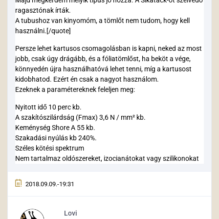
Majd megkérdem melyik típus jó hozzá. A Sikatack-ot szélvédő
ragasztónak írták.
A tubushoz van kinyomóm, a tömlőt nem tudom, hogy kell
használni.[/quote]
Persze lehet kartusos csomagolásban is kapni, neked az most
jobb, csak úgy drágább, és a fóliatömlőst, ha beköt a vége,
könnyedén újra használhatóvá lehet tenni, míg a kartusost
kidobhatod. Ezért én csak a nagyot használom.
Ezeknek a paramétereknek feleljen meg:
Nyitott idő 10 perc kb.
A szakítószilárdság (Fmax) 3,6 N / mm² kb.
Keménység Shore A 55 kb.
Szakadási nyúlás kb 240%.
Széles kötési spektrum
Nem tartalmaz oldószereket, izocianátokat vagy szilikonokat
2018.09.09.-19:31
Lovi