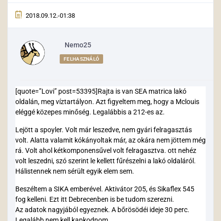
2018.09.12.-01:38
Nemo25
FELHASZNÁLÓ
[quote=”Lovi” post=53395]Rajta is van SEA matrica lakó
oldalán, meg víztartályon. Azt figyeltem meg, hogy a Mclouis
eléggé közepes minőség. Legalábbis a 212-es az.
Lejött a spoyler. Volt már leszedve, nem gyári felragasztás
volt. Alatta valamit kókányoltak már, az okára nem jöttem még
rá. Volt ahol kétkomponensűvel volt felragasztva. ott nehéz
volt leszedni, szó szerint le kellett fűrészelni a lakó oldaláról.
Hálistennek nem sérült egyik elem sem.
Beszéltem a SIKA emberével. Aktivátor 205, és Sikaflex 545
fog kelleni. Ezt itt Debrecenben is be tudom szerezni.
Az adatok nagyjából egyeznek. A bőrösödéi ideje 30 perc.
Legalább nem kell kapkodnom.