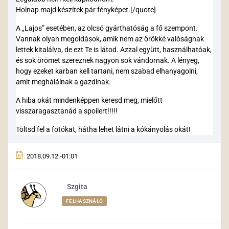
Holnap majd készítek pár fényképet.[/quote]
A „Lajos” esetében, az olcsó gyárthatóság a fő szempont.
Vannak olyan megoldások, amik nem az örökké valóságnak
lettek kitalálva, de ezt Te is látod. Azzal együtt, használhatóak,
és sok örömet szereznek nagyon sok vándornak. A lényeg,
hogy ezeket karban kell tartani, nem szabad elhanyagolni,
amit meghálálnak a gazdinak.
A hiba okát mindenképpen keresd meg, mielőtt
visszaragasztanád a spoilert!!!!!
Töltsd fel a fotókat, hátha lehet látni a kókányolás okát!
2018.09.12.-01:01
Szgita
FELHASZNÁLÓ