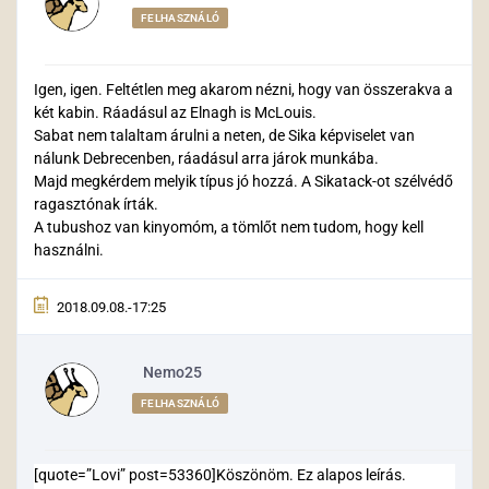
FELHASZNÁLÓ
Igen, igen. Feltétlen meg akarom nézni, hogy van összerakva a
két kabin. Ráadásul az Elnagh is McLouis.
Sabat nem talaltam árulni a neten, de Sika képviselet van
nálunk Debrecenben, ráadásul arra járok munkába.
Majd megkérdem melyik típus jó hozzá. A Sikatack-ot szélvédő
ragasztónak írták.
A tubushoz van kinyomóm, a tömlőt nem tudom, hogy kell
használni.
2018.09.08.-17:25
Nemo25
FELHASZNÁLÓ
[quote=”Lovi” post=53360]Köszönöm. Ez alapos leírás.