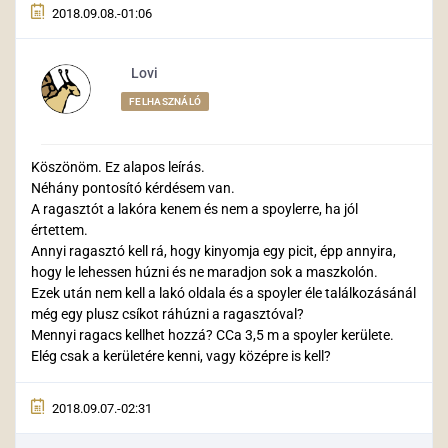
2018.09.08.-01:06
Lovi
FELHASZNÁLÓ
Köszönöm. Ez alapos leírás.
Néhány pontosító kérdésem van.
A ragasztót a lakóra kenem és nem a spoylerre, ha jól
értettem.
Annyi ragasztó kell rá, hogy kinyomja egy picit, épp annyira,
hogy le lehessen húzni és ne maradjon sok a maszkolón.
Ezek után nem kell a lakó oldala és a spoyler éle találkozásánál
még egy plusz csíkot ráhúzni a ragasztóval?
Mennyi ragacs kellhet hozzá? CCa 3,5 m a spoyler kerülete.
Elég csak a kerületére kenni, vagy középre is kell?
2018.09.07.-02:31