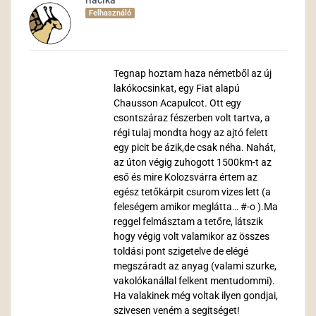
rlacika
Felhasználó
Tegnap hoztam haza németből az új
lakókocsinkat, egy Fiat alapú
Chausson Acapulcot. Ott egy
csontszáraz fészerben volt tartva, a
régi tulaj mondta hogy az ajtó felett
egy picit be ázik,de csak néha. Nahát,
az úton végig zuhogott 1500km-t az
eső és mire Kolozsvárra értem az
egész tetőkárpit csurom vizes lett (a
feleségem amikor meglátta… #-o ).Ma
reggel felmásztam a tetőre, látszik
hogy végig volt valamikor az összes
toldási pont szigetelve de elégé
megszáradt az anyag (valami szurke,
vakolókanállal felkent mentudommi).
Ha valakinek még voltak ilyen gondjai,
szivesen veném a segitséget!