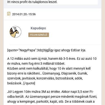
Itt nincs profit és tulajdonos leszel.
2014.01.20.-15:56
Kapudepo
FELHASZNÁLÓ
[quote=”NagyPapa”:3dzj3ijg]Így igaz ahogy EdGar írja.
A 12 millás autó sem új már, hanem kb 3-5 éves. Ez az autó 10
év múlva, nem fog érni 3 millánál többet.
Közben amit nem kalkuláltál, hogy 10 év alatt mennyit kell
bizony erre is rákölteni… Üzemanyag, Olajcserék, Gumik,
szervízek, javítások, konzerválás, biztosítások, adók,
beázások…[/quote]
Jó! Legyen 10év múlva 3M az értéke. Akkor napi 3,5 ezer Ft-
odba került. Az üzemanyagot persze mindenki magának fizeti,
ahogy a kempinget, parkolót, kaját, stb. De a többinek csak a