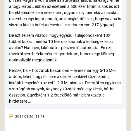
Én sem vágtam volna bele az autóvásárlásba, ha ez így lenne
ahogy leírod… ebben az esetben a 600 ezer forint is sok és ezt
befektetésnek sem nevezném, ugyanis oly mértékű az avulás
(szemben egy ingatlannal), ami megkérdőjelezi, hogy valaha is
viszont lásd a befektetésedet… szerintem :smt217 [/quote]
De azt Te sem vitatod, hogy egyedüli tulajdonosként 10X
többet buksz, mintha 10 felé oszlanának a költségek és az
avulás? Hát igen, lakóautó = pénznyelő automata. Én ezt
távolról sem befektetésnek gondoltam, hanem egy költség
optimalizáló megoldásnak.
Persze, ha – hozzátok hasonlóan – lenne már egy 5-15 M-s
autóm, lehet, hogy én sem akarnék senkivel közösködni,
inkább benyelném az évi 1-2-3 M mínuszt. De ettől én egy kicsit
szarrágóbb vagyok, úgyhogy küzdök még egy kicsit, hátha
összejön. Egyébként 1-2 érdeklődő már jelentkezett a
hirdetésre …
2014.01.20.-11:48