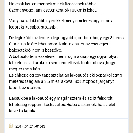
Ha csak ketten mennek minek fizessenek többlet
üzemanyagot ami esetenként 5l/100km is lehet.
Vagy ha valaki több gyerekkel megy emeletes ágy lenne a
legpraktikusabb. stb…stb…
De leginkább az lenne a legnagyobb gondom, hogy egy 3 hetes
út alatt a felére lehet amortizálni az autót az esetleges
balesetekről nem is beszélve.
A biztosító természetesen nem fog másnap egy ugyanolyat
kifizetni és a károkozó sem rendelkezik több millióval,hogy
megtérítse a kárt.
És ehhez elég egy tapasztalatlan lakóautós aki beparkol egy 3
méteres faág alá a 3,5 m es lakóval.Sok stoppolt járgányt
látunk az utakon.
Lássuk be a lakóautó egy magánszféra és az itt felsorolt
lehetőség roppant kockázatos.Hiába a számok, ha az élet
keveri a lapokat.
2014.01.21.-01:43