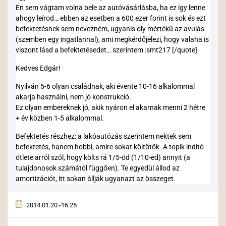
Én sem vágtam volna bele az autóvásárlásba, ha ez így lenne
ahogy leírod… ebben az esetben a 600 ezer forint is sok és ezt
befektetésnek sem nevezném, ugyanis oly mértékű az avulás
(szemben egy ingatlannal), ami megkérdőjelezi, hogy valaha is
viszont lásd a befektetésedet… szerintem :smt217 [/quote]
Kedves Edgár!
Nyilván 5-6 olyan családnak, aki évente 10-16 alkalommal
akarja használni, nem jó konstrukció.
Ez olyan embereknek jó, akik nyáron el akarnak menni 2 hétre
+ év közben 1-5 alkalommal.
Befektetés részhez: a lakóautózás szerintem nektek sem
befektetés, hanem hobbi, amire sokat költötök. A topik indító
ötlete arról szól, hogy költs rá 1/5-öd (1/10-ed) annyit (a
tulajdonosok számától függően). Te egyedül állod az
amortizációt, itt sokan állják ugyanazt az összeget.
2014.01.20.-16:25