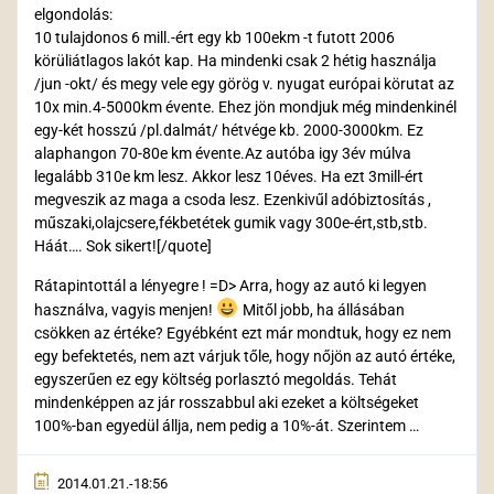
elgondolás:
10 tulajdonos 6 mill.-ért egy kb 100ekm -t futott 2006
körüliátlagos lakót kap. Ha mindenki csak 2 hétig használja
/jun -okt/ és megy vele egy görög v. nyugat európai körutat az
10x min.4-5000km évente. Ehez jön mondjuk még mindenkinél
egy-két hosszú /pl.dalmát/ hétvége kb. 2000-3000km. Ez
alaphangon 70-80e km évente.Az autóba igy 3év múlva
legalább 310e km lesz. Akkor lesz 10éves. Ha ezt 3mill-ért
megveszik az maga a csoda lesz. Ezenkivűl adóbiztosítás ,
műszaki,olajcsere,fékbetétek gumik vagy 300e-ért,stb,stb.
Háát…. Sok sikert![/quote]
Rátapintottál a lényegre ! =D> Arra, hogy az autó ki legyen
használva, vagyis menjen!
Mitől jobb, ha állásában
csökken az értéke? Egyébként ezt már mondtuk, hogy ez nem
egy befektetés, nem azt várjuk tőle, hogy nőjön az autó értéke,
egyszerűen ez egy költség porlasztó megoldás. Tehát
mindenképpen az jár rosszabbul aki ezeket a költségeket
100%-ban egyedül állja, nem pedig a 10%-át. Szerintem …
2014.01.21.-18:56