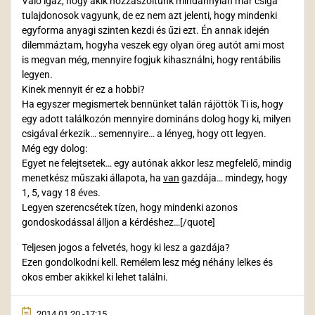
Való igaz, hogy akik hozzászóltunk mindannyian már csiga
tulajdonosok vagyunk, de ez nem azt jelenti, hogy mindenki
egyforma anyagi szinten kezdi és űzi ezt. Én annak idején
dilemmáztam, hogyha veszek egy olyan öreg autót ami most
is megvan még, mennyire fogjuk kihasználni, hogy rentábilis
legyen.
Kinek mennyit ér ez a hobbi?
Ha egyszer megismertek bennünket talán rájöttök Ti is, hogy
egy adott találkozón mennyire domináns dolog hogy ki, milyen
csigával érkezik… semennyire… a lényeg, hogy ott legyen.
Még egy dolog:
Egyet ne felejtsetek… egy autónak akkor lesz megfelelő, mindig
menetkész műszaki állapota, ha
van
gazdája… mindegy, hogy
1, 5, vagy 18 éves.
Legyen szerencsétek tízen, hogy mindenki azonos
gondoskodással álljon a kérdéshez…[/quote]
Teljesen jogos a felvetés, hogy ki lesz a gazdája?
Ezen gondolkodni kell. Remélem lesz még néhány lelkes és
okos ember akikkel ki lehet találni.
2014.01.20.-17:15