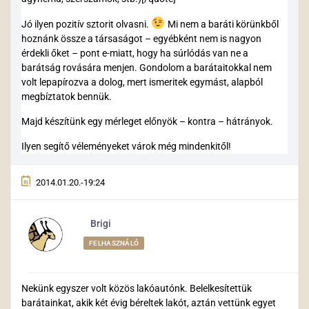
Jó ilyen pozitív sztorit olvasni.
Mi nem a baráti körünkből
hoznánk össze a társaságot – egyébként nem is nagyon
érdekli őket – pont e-miatt, hogy ha súrlódás van ne a
barátság rovására menjen. Gondolom a barátaitokkal nem
volt lepapírozva a dolog, mert ismeritek egymást, alapból
megbíztatok bennük.
Majd készítünk egy mérleget előnyök – kontra – hátrányok.
Ilyen segítő véleményeket várok még mindenkitől!
2014.01.20.-19:24
Brigi
FELHASZNÁLÓ
Nekünk egyszer volt közös lakóautónk. Belelkesítettük
barátainkat, akik két évig béreltek lakót, aztán vettünk egyet