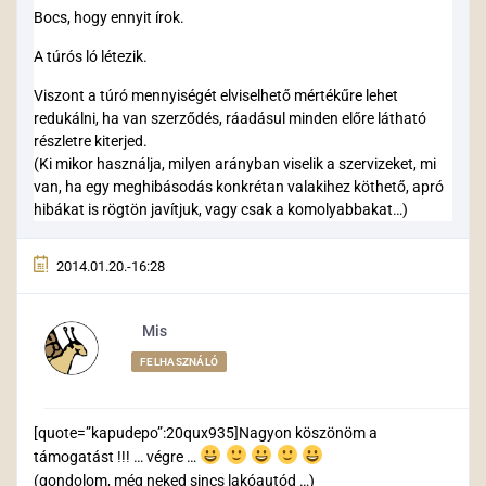
Bocs, hogy ennyit írok.
A túrós ló létezik.
Viszont a túró mennyiségét elviselhető mértékűre lehet
redukálni, ha van szerződés, ráadásul minden előre látható
részletre kiterjed.
(Ki mikor használja, milyen arányban viselik a szervizeket, mi
van, ha egy meghibásodás konkrétan valakihez köthető, apró
hibákat is rögtön javítjuk, vagy csak a komolyabbakat…)
2014.01.20.-16:28
Mis
FELHASZNÁLÓ
[quote=”kapudepo”:20qux935]Nagyon köszönöm a
támogatást !!! … végre …
(gondolom, még neked sincs lakóautód …)