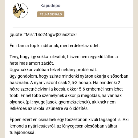
Kapudepo
FELHASZNÁLÓ
[quote=”Mis”:14o24ngw]Sziasztok!
Én írtam a topik indítónak, mert érdekel az ötlet.
Tény, hogy így sokkal olcsóbb, hiszen nem egyedül állod a
hatalmas amortizációt.
Ugyanakkor valóban felvet néhány problémát:
úgy gondolom, hogy szinte mindenki nyáron akarja elsősorban
használni. A nyár viszont csak 2,5-3 hónap. Ha mindenki 2
hétre szeretné elvinni a kocsit, akkor 5-6 embernél nem lehet
több. Ennél több személynek akkor jó megoldás, ha vannak
olyanok (pl.: nyugdíjasok, gyermektelenek), akiknek nem
létkérdés az iskolai szünetre való időzítés.
Éppen ezért én csinálnék egy főszezonon kívüli tagságot is. Aki
lemond a nyári csúcsról. az lényegesen olcsóbban válhat
tulajdonossá.