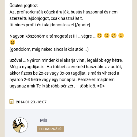
Üdülési joghoz:
Azt profitorientált cégek árulják, busás haszonnal és nem
szerzel tulajdonjogot, csak használatit.
Itt nincs profit és tulajdonos leszel.[/quote]
Nagyon köszönöm a támogatást !!! … végre …
(gondolom, még neked sincs lakóautód …)
Szóval … Nyáron mindenki el akarja vinni, legalább egy hétre.
Még a nyugdíjas is. Ha többet szeretnéd használni az autót,
akkor fizess be 2x-es vagy 3x-os tagdíjat, s máris viheted a
nyáron 2-3 hétre vagy egy hónapra. Persze ez majdnem
ugyanaz amit Te írtál: több pénzért – több idő. =D>
2014.01.20.-16:07
Mis
FELHASZNÁLÓ