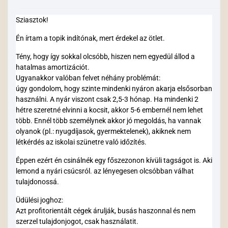
Sziasztok!
Én írtam a topik indítónak, mert érdekel az ötlet.
Tény, hogy így sokkal olcsóbb, hiszen nem egyedül állod a
hatalmas amortizációt.
Ugyanakkor valóban felvet néhány problémát:
úgy gondolom, hogy szinte mindenki nyáron akarja elsősorban
használni. A nyár viszont csak 2,5-3 hónap. Ha mindenki 2
hétre szeretné elvinni a kocsit, akkor 5-6 embernél nem lehet
több. Ennél több személynek akkor jó megoldás, ha vannak
olyanok (pl.: nyugdíjasok, gyermektelenek), akiknek nem
létkérdés az iskolai szünetre való időzítés.
Éppen ezért én csinálnék egy főszezonon kívüli tagságot is. Aki
lemond a nyári csúcsról. az lényegesen olcsóbban válhat
tulajdonossá.
Üdülési joghoz:
Azt profitorientált cégek árulják, busás haszonnal és nem
szerzel tulajdonjogot, csak használatit.