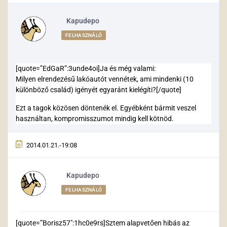
Kapudepo
FELHASZNÁLÓ
[quote=”EdGaR”:3unde4oi]Ja és még valami:
Milyen elrendezésű lakóautót vennétek, ami mindenki (10
különböző család) igényét egyaránt kielégíti?[/quote]
Ezt a tagok közösen döntenék el. Egyébként bármit veszel
használtan, kompromisszumot mindig kell kötnöd.
2014.01.21.-19:08
Kapudepo
FELHASZNÁLÓ
[quote=”Borisz57″:1hc0e9rs]Sztem alapvetően hibás az