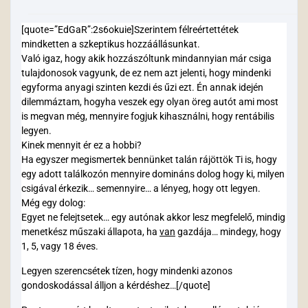
[quote=”EdGaR”:2s6okuie]Szerintem félreértettétek
mindketten a szkeptikus hozzáállásunkat.
Való igaz, hogy akik hozzászóltunk mindannyian már csiga
tulajdonosok vagyunk, de ez nem azt jelenti, hogy mindenki
egyforma anyagi szinten kezdi és űzi ezt. Én annak idején
dilemmáztam, hogyha veszek egy olyan öreg autót ami most
is megvan még, mennyire fogjuk kihasználni, hogy rentábilis
legyen.
Kinek mennyit ér ez a hobbi?
Ha egyszer megismertek bennünket talán rájöttök Ti is, hogy
egy adott találkozón mennyire domináns dolog hogy ki, milyen
csigával érkezik… semennyire… a lényeg, hogy ott legyen.
Még egy dolog:
Egyet ne felejtsetek… egy autónak akkor lesz megfelelő, mindig
menetkész műszaki állapota, ha
van
gazdája… mindegy, hogy
1, 5, vagy 18 éves.
Legyen szerencsétek tízen, hogy mindenki azonos
gondoskodással álljon a kérdéshez…[/quote]