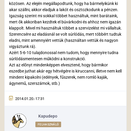
közösen. Az elején megállapodtunk, hogy ha bármelyikünk ki
akar szállni, akkor eladjuk a lakót és osztozkodunk a pénzen.
Igazság szerint mi sokkal többet használtuk, mint barátaink,
mert ők akkoriban kezdtek el búvárkodni és ahhoz nem igazán
klappolt. Mivel mi használtuk többet a szervizelést mi vállaltuk.
Szerencsére az eladásnál se volt súrlódás, mert többért tudtuk
eladni, mint amennyiért vettük (használtan vettük és nagyon
vigyáztunk rá).
Azért 5-6-10 tulajdonossal nem tudom, hogy mennyire tudna
súrlódásmentesen működni a konstrukció.
Azt az előnyt mindenképpen elvesztené, hogy bármikor
eszedbe juthat akár egy hétvégére is kiruccanni, illetve nem kell
mindent kipakolni (edények, fűszerek, nem romló kaják,
ágynemű, szerszámok, stb.)
2014.01.20.-17:31
Kapudepo
FELHASZNÁLÓ