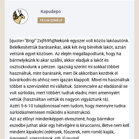
Kapudepo
FELHASZNÁLÓ
[quote=”Brigi”:2xjf69fq]Nekünk egyszer volt közös lakóautónk.
Belelkesítettük barátainkat, akik két évig béreltek lakót, aztán
vettünk egyet közösen. Az elején megállapodtunk, hogy ha
bármelyikünk ki akar szállni, akkor eladjuk a lakót és
osztozkodunk a pénzen. Igazság szerint mi sokkal többet
használtuk, mint barátaink, mert ők akkoriban kezdtek el
búvárkodni és ahhoz nem igazán klappolt. Mivel mi használtuk
többet a szervizelést mi vállaltuk. Szerencsére az eladásnál se
volt súrlódás, mert többért tudtuk eladni, mint amennyiért
vettük (használtan vettük és nagyon vigyáztunk rá).
Azért 5-6-10 tulajdonossal nem tudom, hogy mennyire tudna
súrlódásmentesen működni a konstrukció.
Azt az előnyt mindenképpen elvesztené, hogy bármikor
eszedbe juthat akár egy hétvégére is kiruccanni, illetve nem kell
mindent kipakolni (edények, fűszerek, nem romló kaják,
ágynemű, szerszámok, stb.)[/quote]