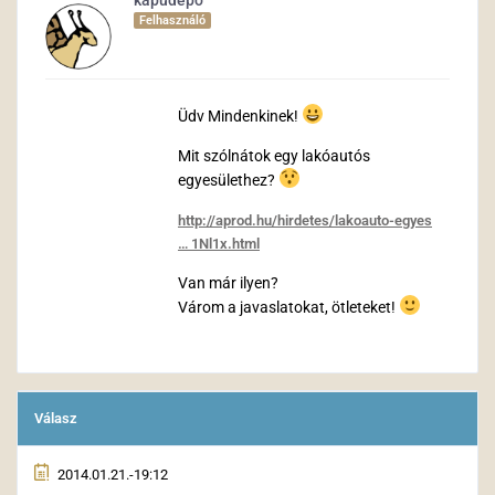
kapudepo
Felhasználó
Üdv Mindenkinek!
Mit szólnátok egy lakóautós
egyesülethez?
http://aprod.hu/hirdetes/lakoauto-egyes
… 1Nl1x.html
Van már ilyen?
Várom a javaslatokat, ötleteket!
Válasz
2014.01.21.-19:12