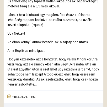
És ehhez elég egy tapasztalatlan lakóautós aki beparkol egy 3
méteres faág alá a 3,5 m es lakóval.
Lássuk be a lakóautó egy magánszféra és az itt felsorolt
lehetőség roppant kockázatos.Hiába a számok, ha az élet
keveri a lapokat.[/quote]
Üdv Nektek!
Valóban könnyű annak beszélni aki a sajátjában utazik.
Amit Repi ír az mind igaz!,
Hogyan kezelnétek azt a helyzetet, hogy valaki itthoni körútra
viszi, vagy azt aki elmegy Albániába vagy Ukrajnába, úttalan
utakra! Egyetlen úton is szét lehet úgy rázatni a járgányt, hogy
soha többé nem lesz ép! A többiek ezt lehet, hogy észre sem
veszik egy darabig! Az aki szétrázatta, lehet, hogy csak hozzá
nem értésből tette….
2014.01.21.-11:50