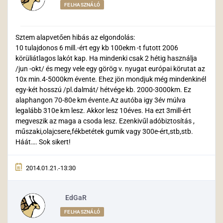
FELHASZNÁLÓ
Sztem alapvetően hibás az elgondolás:
10 tulajdonos 6 mill.-ért egy kb 100ekm -t futott 2006
körüliátlagos lakót kap. Ha mindenki csak 2 hétig használja
/jun -okt/ és megy vele egy görög v. nyugat európai körutat az
10x min.4-5000km évente. Ehez jön mondjuk még mindenkinél
egy-két hosszú /pl.dalmát/ hétvége kb. 2000-3000km. Ez
alaphangon 70-80e km évente.Az autóba igy 3év múlva
legalább 310e km lesz. Akkor lesz 10éves. Ha ezt 3mill-ért
megveszik az maga a csoda lesz. Ezenkivűl adóbiztosítás ,
műszaki,olajcsere,fékbetétek gumik vagy 300e-ért,stb,stb.
Háát…. Sok sikert!
2014.01.21.-13:30
EdGaR
FELHASZNÁLÓ