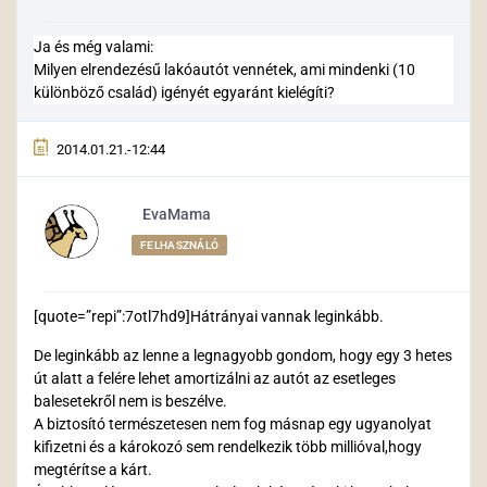
Ja és még valami:
Milyen elrendezésű lakóautót vennétek, ami mindenki (10
különböző család) igényét egyaránt kielégíti?
2014.01.21.-12:44
EvaMama
FELHASZNÁLÓ
[quote=”repi”:7otl7hd9]Hátrányai vannak leginkább.
De leginkább az lenne a legnagyobb gondom, hogy egy 3 hetes
út alatt a felére lehet amortizálni az autót az esetleges
balesetekről nem is beszélve.
A biztosító természetesen nem fog másnap egy ugyanolyat
kifizetni és a károkozó sem rendelkezik több millióval,hogy
megtérítse a kárt.