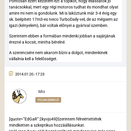
Pontosan ezért kezdtem ezt a topikot, hogy ellássatok jó
tanácsokkal, mert egy régi motoros tudhat és mondhat olyat
amire mi nem is gondolunk. Mi is lakóztunk már 3-4 évig egy
sk. beépített 17m3-es Iveco TurboDaily-vel, de az mégsem az
igazi (kényelem), bár voltak előnyei a gyárival szemben.
Szerintem ebben a formában mindenki jobban a sajátjának
érezné a kocsit, mintha bérelné.
A szerencsére nem akarom bízni a dolgot, mindenkinek
vállalnia kell a felelősséget.
2014.01.20.-17:23
Mis
FELHASZNÁLÓ
[quote=”EdGaR”:2kyvjo49]Szerintem félreértettétek
mindketten a szkeptikus hozzáállásunkat.