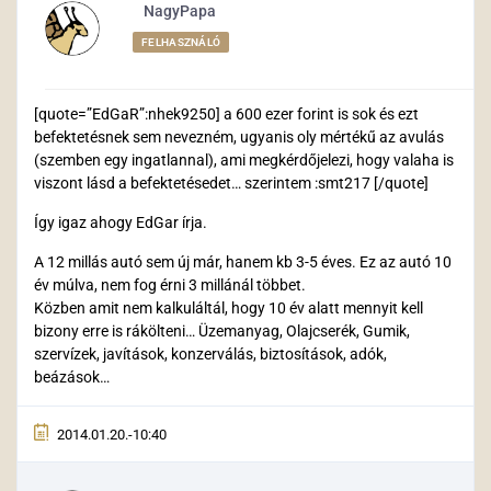
NagyPapa
FELHASZNÁLÓ
[quote=”EdGaR”:nhek9250] a 600 ezer forint is sok és ezt
befektetésnek sem nevezném, ugyanis oly mértékű az avulás
(szemben egy ingatlannal), ami megkérdőjelezi, hogy valaha is
viszont lásd a befektetésedet… szerintem :smt217 [/quote]
Így igaz ahogy EdGar írja.
A 12 millás autó sem új már, hanem kb 3-5 éves. Ez az autó 10
év múlva, nem fog érni 3 millánál többet.
Közben amit nem kalkuláltál, hogy 10 év alatt mennyit kell
bizony erre is rákölteni… Üzemanyag, Olajcserék, Gumik,
szervízek, javítások, konzerválás, biztosítások, adók,
beázások…
2014.01.20.-10:40