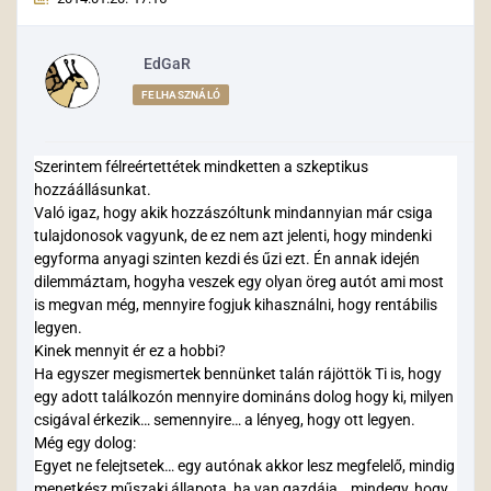
EdGaR
FELHASZNÁLÓ
Szerintem félreértettétek mindketten a szkeptikus
hozzáállásunkat.
Való igaz, hogy akik hozzászóltunk mindannyian már csiga
tulajdonosok vagyunk, de ez nem azt jelenti, hogy mindenki
egyforma anyagi szinten kezdi és űzi ezt. Én annak idején
dilemmáztam, hogyha veszek egy olyan öreg autót ami most
is megvan még, mennyire fogjuk kihasználni, hogy rentábilis
legyen.
Kinek mennyit ér ez a hobbi?
Ha egyszer megismertek bennünket talán rájöttök Ti is, hogy
egy adott találkozón mennyire domináns dolog hogy ki, milyen
csigával érkezik… semennyire… a lényeg, hogy ott legyen.
Még egy dolog:
Egyet ne felejtsetek… egy autónak akkor lesz megfelelő, mindig
menetkész műszaki állapota, ha
van
gazdája… mindegy, hogy