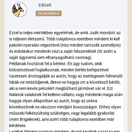
EdGaR
FELHASZNÁLÓ
Ezzel is teljes mértékben egyetértek, de amit Judit mondott az
is teljesen életszerű. Több tulajdonos esetében mindent ki kell
pakolni nyaralás végeztével (hisz minden tartozék személyes)
és induláskor mindenki viszi a saját felszerelését (itt azért a
saját ágynemű sem elhanyagolható csomag).
Példának hoztátok fel a bérlést. Én úgy tudom, akik
kölcsönzéssel foglalkoznak, minden bérlés befejeztével
tüzetesen átvizsgálják az autót, hogy az esetlegesen felmerülő
hibák ne tetéződjenek, illetve ne hagyja ott a következő bérlőt,
aki a nem kevés pénzéért megbízható járművet vár el. Ezt
Nálatok valakinek fel kellene vállalni, vagy mindenki maga után
hagyja olyan állapotban az autót, hogy az utána
következőnek ne okozzon mindjárt bosszúságot. Ehhez olyan
műszaki felkészültség szükséges, vagy legalább gyakorlat
(mint Brigiéknek), ami azért több tulajdonos esetében már
kérdéses.
Le lehet fektetni papíron mindent, de mit kezdtek azzal az egy