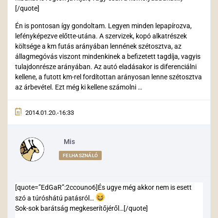
[/quote]
Én is pontosan így gondoltam. Legyen minden lepapírozva,
lefényképezve előtte-utána. A szervizek, kopó alkatrészek
költsége a km futás arányában lennének szétosztva, az
állagmegóvás viszont mindenkinek a befizetett tagdíja, vagyis
tulajdonrésze arányában. Az autó eladásakor is diferenciálni
kellene, a futott km-rel fordítottan arányosan lenne szétosztva
az árbevétel. Ezt még ki kellene számolni …
2014.01.20.-16:33
Mis
FELHASZNÁLÓ
[quote=”EdGaR”:2ccouno6]És ugye még akkor nem is esett
szó a túróshátú patásról…
Sok-sok barátság megkeserítőjéről…[/quote]