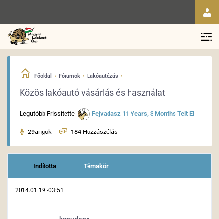
›
›
›
Főoldal
Fórumok
Lakóautózás
Közös lakóautó vásárlás és használat
Legutóbb Frissítette
Fejvadasz
11 Years, 3 Months Telt El
29angok
184 Hozzászólás
Indította
Témakör
2014.01.19.-03:51