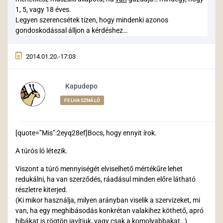
1, 5, vagy 18 éves.
Legyen szerencsétek tízen, hogy mindenki azonos
gondoskodással álljon a kérdéshez…
2014.01.20.-17:03
Kapudepo
FELHASZNÁLÓ
[quote=”Mis”:2eyq28ef]Bocs, hogy ennyit írok.
A túrós ló létezik.
Viszont a túró mennyiségét elviselhető mértékűre lehet
redukálni, ha van szerződés, ráadásul minden előre látható
részletre kiterjed.
(Ki mikor használja, milyen arányban viselik a szervizeket, mi
van, ha egy meghibásodás konkrétan valakihez köthető, apró
hibákat is rögtön javítjuk, vagy csak a komolyabbakat…)