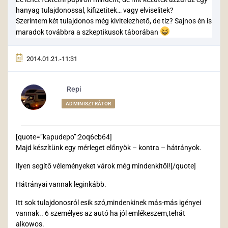
hanyag tulajdonossal, kifizetitek… vagy elviselitek?
Szerintem két tulajdonos még kivitelezhető, de tíz? Sajnos én is
maradok továbbra a szkeptikusok táborában
2014.01.21.-11:31
Repi
ADMINISZTRÁTOR
[quote=”kapudepo”:2oq6cb64]
Majd készítünk egy mérleget előnyök – kontra – hátrányok.
Ilyen segítő véleményeket várok még mindenkitől![/quote]
Hátrányai vannak leginkább.
Itt sok tulajdonosról esik szó,mindenkinek más-más igényei
vannak.. 6 személyes az autó ha jól emlékeszem,tehát
alkowos.