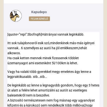
Kapudepo
FELHASZNÁLÓ
[quote=”repi”:3bofnqih]Hátrányai vannak leginkább.
Itt sok tulajdonosról esik szó,mindenkinek más-más igényei
vannak.. 6 személyes az autó ha jól emlékeszem,tehát
alkowos.
Ha csak ketten mennek minek fizessenek többlet
üzemanyagot ami esetenként 5l/100km is lehet.
Vagy ha valaki több gyerekkel megy emeletes ágy lenne a
legpraktikusabb. stb…stb…
De leginkább az lenne a legnagyobb gondom, hogy egy 3 hetes
út alatt a felére lehet amortizálni az autót az esetleges
balesetekről nem is beszélve.
A biztosító természetesen nem fog másnap egy ugyanolyat
kifizetni és a károkozó sem rendelkezik több millióval,hogy