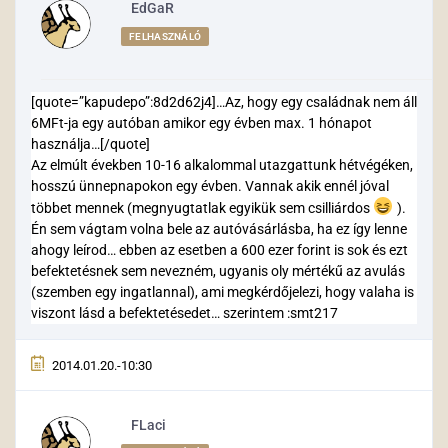
EdGaR
FELHASZNÁLÓ
[quote=”kapudepo”:8d2d62j4]…Az, hogy egy családnak nem áll
6MFt-ja egy autóban amikor egy évben max. 1 hónapot
használja…[/quote]
Az elmúlt években 10-16 alkalommal utazgattunk hétvégéken,
hosszú ünnepnapokon egy évben. Vannak akik ennél jóval
többet mennek (megnyugtatlak egyikük sem csilliárdos
).
Én sem vágtam volna bele az autóvásárlásba, ha ez így lenne
ahogy leírod… ebben az esetben a 600 ezer forint is sok és ezt
befektetésnek sem nevezném, ugyanis oly mértékű az avulás
(szemben egy ingatlannal), ami megkérdőjelezi, hogy valaha is
viszont lásd a befektetésedet… szerintem :smt217
2014.01.20.-10:30
FLaci