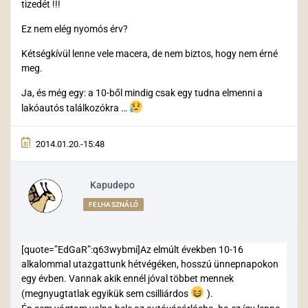
tizedét !!!
Ez nem elég nyomós érv?
Kétségkívül lenne vele macera, de nem biztos, hogy nem érné
meg.
Ja, és még egy: a 10-ből mindig csak egy tudna elmenni a
lakóautós találkozókra …
2014.01.20.-15:48
Kapudepo
FELHASZNÁLÓ
[quote=”EdGaR”:q63wybmi]Az elmúlt években 10-16
alkalommal utazgattunk hétvégéken, hosszú ünnepnapokon
egy évben. Vannak akik ennél jóval többet mennek
(megnyugtatlak egyikük sem csilliárdos
).