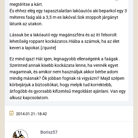
megtérítse a kárt.
És ehhez elég egy tapasztalatlan lakóautós aki beparkol egy 3
méteres faág alá a 3,5 m es lakóval.Sok stoppolt járgányt
látunk az utakon.
Lássuk be a lakóautó egy magánszféra és az itt felsorolt
lehetőség roppant kockázatos.Hiába a számok, ha az élet
keveri a lapokat.[/quote]
Ez mind igaz! Hát igen, legnagyobb ellenségeink a faágak .
Szerinted annak kisebb kockázata lenne, ha vennék egyet
magamnak, és amikor nem használjuk akkor bérbe adom
mindig másnak? Ők jobban fognak rá vigyázni? Majd szépen
körbejárjuk a biztosítókat, hogy melyik tud korrektebb,
átfogóbb és gyorsabb kifizetésű megoldást ajánlani. Van egy
alkusz kapcsolatom.
2014.01.21.-18:42
Borisz57