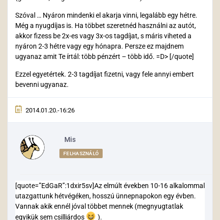
Szóval … Nyáron mindenki el akarja vinni, legalább egy hétre.
Még a nyugdíjas is. Ha többet szeretnéd használni az autót,
akkor fizess be 2x-es vagy 3x-os tagdíjat, s máris viheted a
nyáron 2-3 hétre vagy egy hónapra. Persze ez majdnem
ugyanaz amit Te írtál: több pénzért – több idő. =D> [/quote]
Ezzel egyetértek. 2-3 tagdíjat fizetni, vagy fele annyi embert
bevenni ugyanaz.
2014.01.20.-16:26
Mis
FELHASZNÁLÓ
[quote=”EdGaR”:1dxir5sv]Az elmúlt években 10-16 alkalommal
utazgattunk hétvégéken, hosszú ünnepnapokon egy évben.
Vannak akik ennél jóval többet mennek (megnyugtatlak
egyikük sem csilliárdos
).