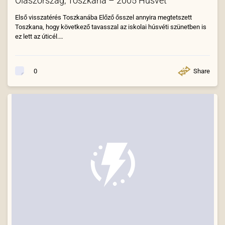
Olaszország, Toszkana – 2005 Húsvét
Első visszatérés Toszkanába Előző ősszel annyira megtetszett
Toszkana, hogy következő tavasszal az iskolai húsvéti szünetben is
ez lett az úticél.…
Share
0