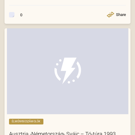
Share
0
ÉLMÉNYBESZÁMOLÓK
Ausztria -Németország- Svájc – Tó-túra 1993