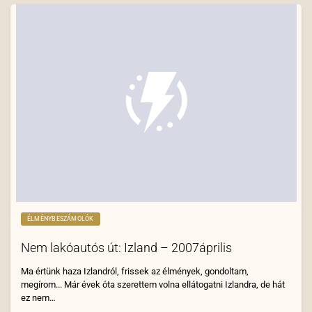
ÉLMÉNYBESZÁMOLÓK
Nem lakóautós út: Izland – 2007április
Ma értünk haza Izlandról, frissek az élmények, gondoltam,
megírom... Már évek óta szerettem volna ellátogatni Izlandra, de hát
ez nem…