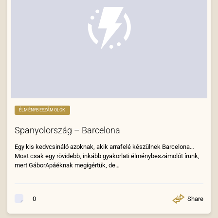
ÉLMÉNYBESZÁMOLÓK
Spanyolország – Barcelona
Egy kis kedvcsináló azoknak, akik arrafelé készülnek Barcelona…
Most csak egy rövidebb, inkább gyakorlati élménybeszámolót írunk,
mert GáborApáéknak megígértük, de…
Share
0