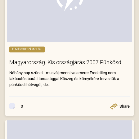
ÉLMÉNYBESZÁMOLÓK
Magyarország. Kis országjárás 2007 Pünkösd
Néhány nap szünet - muszáj menni valamerre Eredetileg nem
lakóautós baráti társasággal Kőszeg és környékére terveztük a
pünkösdi hétvégét, de…
Share
0