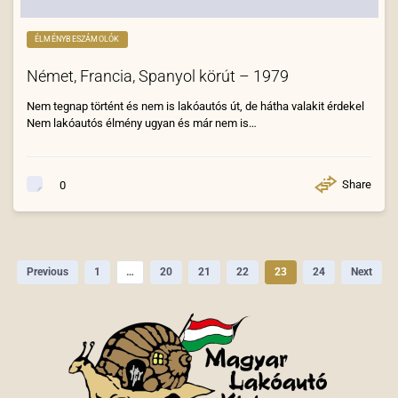
ÉLMÉNYBESZÁMOLÓK
Német, Francia, Spanyol körút – 1979
Nem tegnap történt és nem is lakóautós út, de hátha valakit érdekel
Nem lakóautós élmény ugyan és már nem is…
Share
0
Previous
1
…
20
21
22
23
24
Next