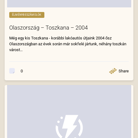
ÉLMÉNYBESZÁMOLÓK
Olaszország – Toszkana – 2004
Még egy kis Toszkana - korábbi lakóautós útjaink 2004 ősz
Olaszországban az évek során már sokfelé jártunk, néhány toszkán
várost…
Share
0