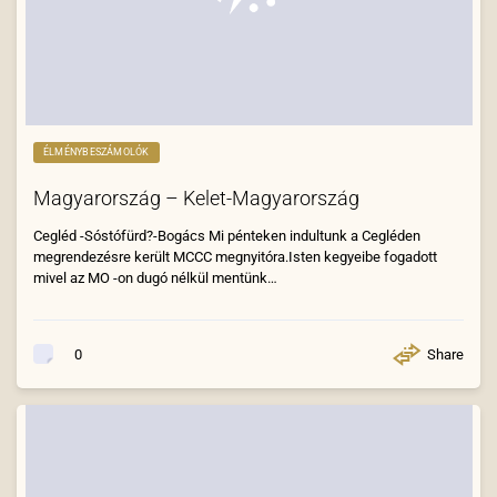
ÉLMÉNYBESZÁMOLÓK
Magyarország – Kelet-Magyarország
Cegléd -Sóstófürd?-Bogács Mi pénteken indultunk a Cegléden
megrendezésre került MCCC megnyitóra.Isten kegyeibe fogadott
mivel az MO -on dugó nélkül mentünk…
Share
0