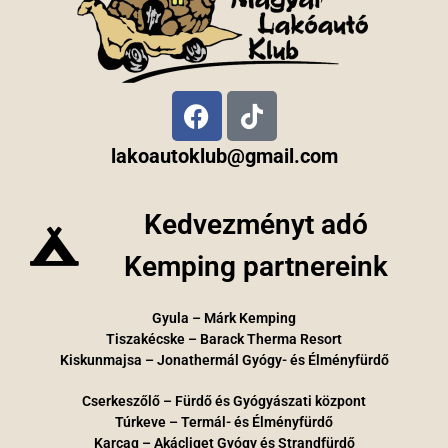
lakoautoklub@gmail.com
Kedvezményt adó
Kemping partnereink
Gyula – Márk Kemping
Tiszakécske – Barack Therma Resort
Kiskunmajsa – Jonathermál Gyógy- és Élményfürdő
Cserkeszőlő – Fürdő és Gyógyászati központ
Túrkeve – Termál- és Élményfürdő
Karcag – Akácliget Gyógy és Strandfürdő