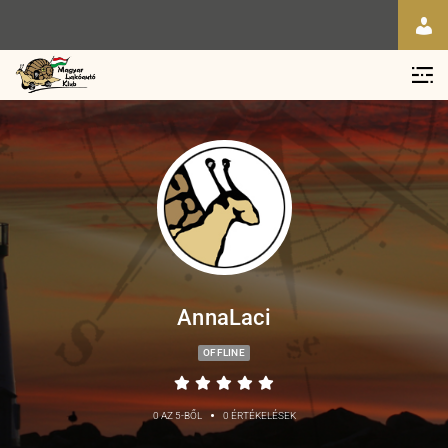
AnnaLaci
OFFLINE
•
0 AZ 5-BŐL
0 ÉRTÉKELÉSEK