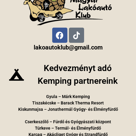
lakoautoklub@gmail.com
Kedvezményt adó
Kemping partnereink
Gyula – Márk Kemping
Tiszakécske – Barack Therma Resort
Kiskunmajsa – Jonathermál Gyógy- és Élményfürdő
Cserkeszőlő – Fürdő és Gyógyászati központ
Túrkeve – Termál- és Élményfürdő
Karcag – Akácliget Gyógy és Strandfürdő