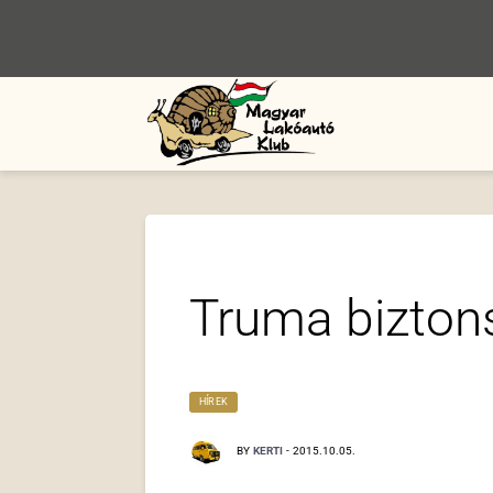
Truma biztons
HÍREK
BY
KERTI
-
2015.10.05.