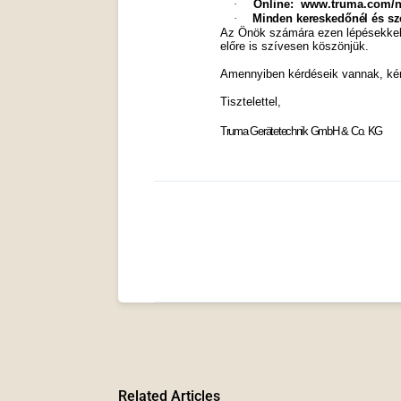
·
Online:
www.truma.com/ne
·
Minden kereskedőnél és sz
Az Önök számára ezen lépésekkel 
előre is szívesen köszönjük.
Amennyiben kérdéseik vannak, kérj
Tisztelettel,
Truma Gerätetechnik GmbH & Co. KG
Related Articles