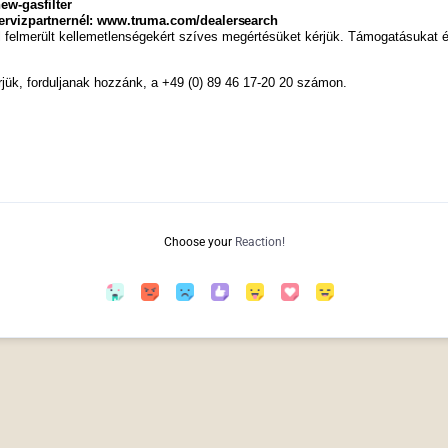
w-gasfilter
ervizpartnernél: www.truma.com/dealersearch
felmerült kellemetlenségekért szíves megértésüket kérjük. Támogatásukat
ük, forduljanak hozzánk, a +49 (0) 89 46 17-20 20 számon.
Choose your
Reaction!