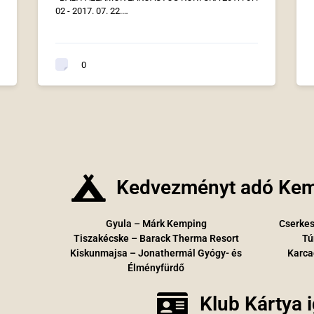
02 - 2017. 07. 22.…
0
Kedvezményt adó Kem
Gyula – Márk Kemping
Cserkes
Tiszakécske – Barack Therma Resort
Tú
Kiskunmajsa – Jonathermál Gyógy- és
Karca
Élményfürdő
Klub Kártya 