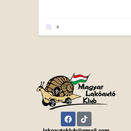
0
lakoautoklub@gmail.com