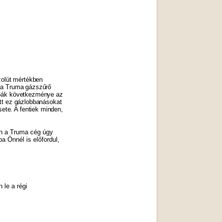
olút mértékben
l a Truma gázszűrő
hibák következménye az
ött ez gázlobbanásokat
te. A fentiek minden,
n a Truma cég úgy
a Önnél is előfordul,
 le a régi