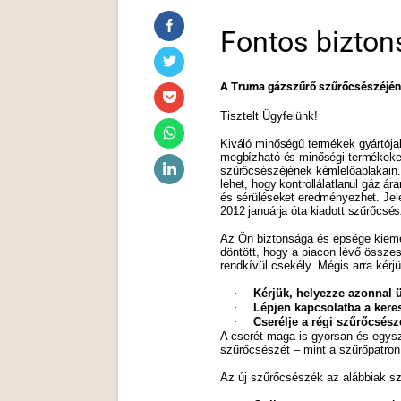
Fontos biztons
A Truma gázszűrő szűrőcsészéjén
Tisztelt Ügyfelünk!
Kiváló minőségű termékek gyártój
megbízható és minőségi termékeket
szűrőcsészéjének kémlelőablakain.
lehet, hogy kontrollálatlanul gáz 
és sérüléseket eredményezhet. Jel
2012 januárja óta kiadott szűrőcsés
Az Ön biztonsága és épsége kieme
döntött, hogy a piacon lévő össze
rendkívül csekély. Mégis arra kérj
·
Kérjük, helyezze azonnal 
·
Lépjen kapcsolatba a kere
·
Cserélje a régi szűrőcsész
A cserét maga is gyorsan és egysze
szűrőcsészét – mint a szűrőpatron
Az új szűrőcsészék az alábbiak sz