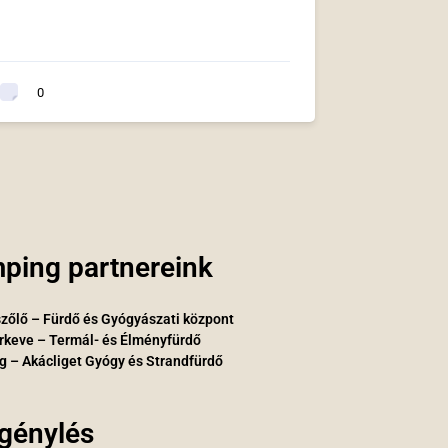
0
ping partnereink
zőlő – Fürdő és Gyógyászati központ
rkeve – Termál- és Élményfürdő
g – Akácliget Gyógy és Strandfürdő
igénylés