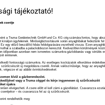
ági tájékoztató!
ek cseréje
aként a Truma Gerätetechnik GmbH und Co. KG cég számára fontos, hogy absz
 kínáljon ügyfeleinek. Minőségbiztosításunk során anyaghibákat fedeztünk fe
 Ez egy előző beszállító hibás feldolgozására vezethető vissza. Ezen anyag
áramolhat a szabadba a palackdobozon keresztül. Kedvezőtlen körülmények köz
en időpontban azonban nem ismeretes számunkra gázlobbanás vagy sérülés ese
zét érintenek.
lkedő fontosságú számunkra. Az esetleges kockázatok elkerülése érdekébe
s szűrőcsészét új megoldásra cseréli. Annak valószínűsége, hogy az anyaghib
ük, végezze el az alábbi óvintézkedéseket:
üzemen kívül a gázberendezést.
skedőjével vagy a Truma céggel és kérje ingyenesen új szűrőcsészéit
éket újakra
rűen elvégezheti. A csere előtt el kell zárni a gázellátást. Csavarozza ezután
 cseréjekor – és csavarozza fel az új szűrőcsészét.
erint rendelhetők meg: