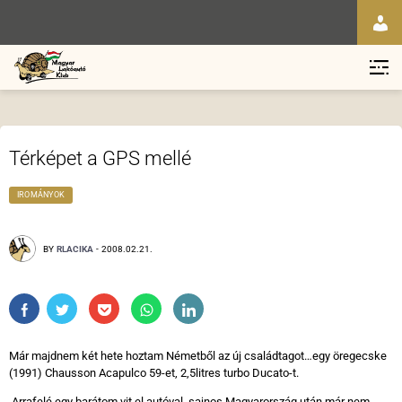
Térképet a GPS mellé
IROMÁNYOK
BY
RLACIKA
-
2008.02.21.
Már majdnem két hete hoztam Németből az új családtagot…egy öregecske
(1991) Chausson Acapulco 59-et, 2,5litres turbo Ducato-t.
Arrafelé egy barátom vit el autóval, sajnos Magyarország után már nem