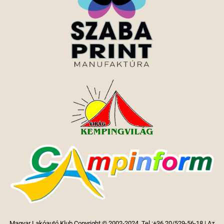
Magyar Lakóautó Klub Copyright © 2002-2024. Tel.:+36 20/529-56-18 | Az