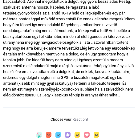
kapcsolatot). Azonnal megoldottuk a dolgot: egy gyors beszaladás Pestig,
szaküzlet, antenna hosszu kábelen, felragasztás a lakó
tetejére,gyönyörködés az állandó 10-19 hold csilagképében-és egy pár
méteres pontosággal működő szerkentyü! De ennek ellenére megesküdtem
hogy útra többet igy nem indulok! Régebben, amikor ilyen utvezető
csodabogarakról még nem is álmodtunk, a térkép volt a tutti! Volt belőle a
kesztyütartóban egy fél köbméter, minden út elött gondosan kitervezve az
útirány,néha még egy navigáciot elősegitő kis lista …szóval ritkán történt
meg hogy ne arra kerüljek amerre terveztük! Elég lett volna egy europatérkép
és talán már könyebben ment volna a dolog, de én úgy gondoltam hogy a
tehnika jobb! De kiderült hogy nem mindig! Ugyhogy ezentúl a modern
szerkentyü mellé odakerül majd a régi jó, szokásos térképgyüjtemény is! Jó
hoszú lére eresztve adtam elő a dolgokat, de nektek, kedves klubtársaim,
érdemes egy dolgot megtenni ha GPS-re bizzátok magatokat: egy kis
antenát (kisebb mint egy gyufáskatulya) feltenni a lakóauto tetejére! És
nem árt ezt megteni személygépkocsitokon is, pláne ha a szélvedőtök nem
elég döntött tipusu. És…egy klaszikus térkép is aranyat érhet néha…
Choose your
Reaction!