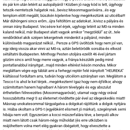
és pár km után letérit az autopályáról ! Közben jó nagy köd is lett, úgyhogy
tetszik-nemtetszik halgatok reá…bevisz Mosonmagyaróvárra…és egy
templom elött megálit, büszkén kijelentve hogy megérkeztünk az uticélba!!!
Már dühöngeni sincs erőm…újra feltöltöm az adatokat…kivisz a pályára és
onnan irány Budapest. Vecsésre kel érjek, ugyhogy letérit az M0-ra minden
kaland nelkül, már Budapest alatt vagyok amikor “megzöldül” az út…tele
rendőrökkel akik szépen lekergetnek mindenkit a pályárol, minden
különösebb magyarázat nélkül… Persze a GPS üvöltözik hogy nem jol van,
egy ideig vissza akar vinni az M0-ra, aztán beletörödik sorsába és elkezd
sétáltatni Budapesten. Minthogy Pesten utoljára ezelőt 46 ével jártam
gözöm sincs arról hogy merre vagyok, a fránya készülék pedig mind
pontatlanabbul irányitgat…majd minden eltérést késön mondva. Mikor
megláttam végre egy táblát ami a ferhegyi reptér felé irányitott “HEUREKA”
kiáltással fordultam arra, tudván hogy uticélom azirányban van. Meglátom a
Tesco-t is ahol le kel térjek…megérkeztem! Igaz hogy nem éjfélkor, ahogy
számitottam hanem hajnalban! A három tévelygés és egy abszulut
érthetetlen félrevezétes (Mosonmagyaróvár), utamat vagy négy orával
hosszabitotta meg! S az életemet röviditette pár ével az idegeskedés miatt!
Másnap unokatesommal tárgyalgatva a dolgokat rájöttünk a dolgok nyitjára
is. Hiába okoltam a GPS-t (egyébként elismert jó márka!), szegénynek semi
hibája nem volt. Egyszerüen a kocsi müszerfalára téve, a benyuló alkov
miatt nem látott csak három-négy műholdat (és erre utközben is
reájöhettem volna mert elég gyakran óbégatott, hogy elvesztette a