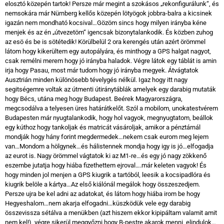
elosztó közepén tartok! Persze már megint a szokásos „rekonfigurálunk“, és
nemsokára már Nürnberg kellős közepén lötyögok jobbra-balra a kicsinek
igazán nem mondható kocsival…Gözöm sincs hogy milyen irányba kéne
menjek és az én „útvezetöm“ igencsak bizonytalankodik. És közben zuhog
az esö és be is sötétedik! Körülbelül 2 ora kerengés után azért örömmel
látom hogy kikerültem egy autopályára, és minthogy a GPS halgat nagyot,
csak remélni merem hogy jó irányba haladok. Végre látok egy táblát is amin
irja hogy Pasau, most már tudom hogy jó irányba megyek. Átvágtatok
Ausztrián minden különösebb tévelygés nélkül. Igaz hogy itt nagy
segitségemre voltak az útmenti útiránytáblák amelyek egy darabig mutaták
hogy Bécs, utána meg hogy Budapest. Beérek Magyarországra,
megcsodálva a telyesen üres határátkelőt. Szól a mobilom, unokatestvérem
Budapesten már nyugtalankodik, hogy hol vagyok, megnyugtatom, beállok
egy kúthoz hogy tankoljak és matricát vásároljak, amikor a pénztárnál
mondják hogy hány forint megdermedek…nekem csak eurom meg lejem
van…Mondom a hölgynek…és hálistennek mondja hogy igy is jó…elfogadja
az eurot is. Nagy örömmel vágtatok ki az M1-re…és egy jó nagy zökkenő
eszembe jutatja hogy hiába fizethettem ejroval….már keleten vagyok! És
hogy minden jol menjen a GPS kiugrik a tartóból, leesik a kocsipadlóra és
kiugrik belöle a kártya…Az első kiálónál megálok hogy összeszedjem.
Persze ujra be kel adni az adatokat, és látom hogy hiába irom be hogy
Hegyeshalom…nem akarja elfogadni…küszködük vele egy darabig
összevissza sétálva a menükben (azt hiszem ekkor kipipáltam valamit amit
nem kel!), végre sikerül meggyőzni hogy B-pestre akarok menni, elindulok…