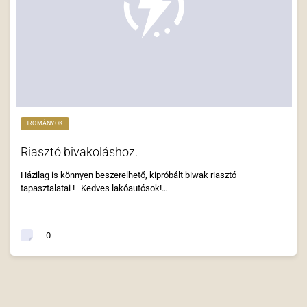
IROMÁNYOK
Riasztó bivakoláshoz.
Házilag is könnyen beszerelhető, kipróbált biwak riasztó
tapasztalatai ! Kedves lakóautósok!…
0