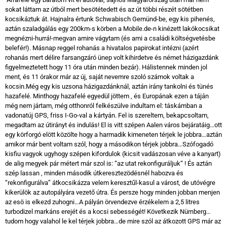
sokat láttam az útból mert besötétedett és az út többi részét sötétben
kocsikáztuk át. Hajnalra értunk Schwabisch Gemünd-be, egy kis pihenés,
aztán szaladgálás egy 200km-s körben a Mobile.de-n kinézett lakókocsikat
megnézni-hurrá!-megvan amire vágytam (és ami a családi költségvetésbe
belefér!). Másnap reggel rohanás a hivatalos papirokat intézni (azért
rohanás mert délire farsangzáró ünep volt kihirdetve és német házigazdánk
figyelmeztetett hogy 11 óra után minden bezár). Hálistennek minden jol
ment, és 11 órakor már az új, saját nevemre szoló számok voltak a
kocsin.Még egy kis uzsona házigazdánknál, aztán irány tankolni és tünés
hazafelé. Minthogy hazafelé egyedül jöttem , és Europának ezen a táján
még nem jártam, még otthonról felkészülve indultam el: táskámban a
vadonatúj GPS, friss I-Go-val a kártyán. Fel is szereltem, bekapcsoltam,
megadtam az útirányt és indulás! El is vitt szépen Aalen város bejáratáig…ott
egy körforgó elött közölte hogy a harmadik kimeneten térjek le jobbra…aztán
amikor már bent voltam szól, hogy a másodikon térjek jobbra…Szófogadó
kisfiu vagyok ugyhogy szépen kifordulok (kicsit vadászosan véve a kanyart)
de alig megyek pár métert már szol is: “az utat rekonfiguráljuk“ ! És aztán
szép lassan , minden második útkeresztezödésnél habozva és
“rekonfigurálva” átkocsikázza velem keresztűl-kasul a várost, de utóvégre
kikerülök az autopályára vezető útra. És persze hogy minden jobban menjen
az esö is elkezd zuhogni…A pályán örvendezve érzékelem a 2,5 litres
turbodizel markáns erejét és a kocsi sebességét! Következik Nürnberg…
tudom hogy valahol le kel térjek jobbra…de mire szól az átkozott GPS már az