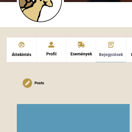
Profil
Események
Áttekintés
Bejegyzések
Posts