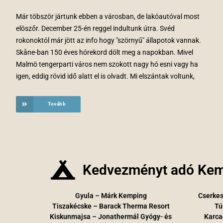
Már töbször jártunk ebben a városban, de lakóautóval most
elöszőr. December 25-én reggel indultunk útra. Svéd
rokonoktól már jött az info hogy "szörnyű" állapotok vannak.
Skåne-ban 150 éves hórekord dölt meg a napokban. Mivel
Malmö tengerparti város nem szokott nagy hó esni vagy ha
igen, eddig rövid idő alatt el is olvadt. Mi elszántak voltunk,
Tovább
Kedvezményt adó Kem
Gyula – Márk Kemping
Cserkes
Tiszakécske – Barack Therma Resort
Tú
Kiskunmajsa – Jonathermál Gyógy- és
Karca