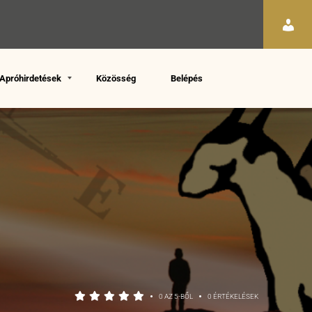
Apróhirdetések
Közösség
Belépés
•
•
0 AZ 5-BŐL
0 ÉRTÉKELÉSEK