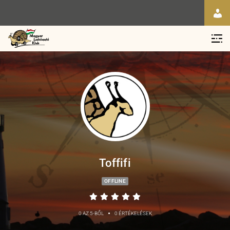
Toffifi
OFFLINE
•
0 AZ 5-BŐL
0 ÉRTÉKELÉSEK