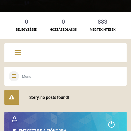
0
0
883
BEJEGYZÉSEK
HOZZÁSZÓLÁSOK
MEGTEKINTÉSEK
Menu
Sorry, no posts found!
JELENTKEZZ BE A FIÓKODBA