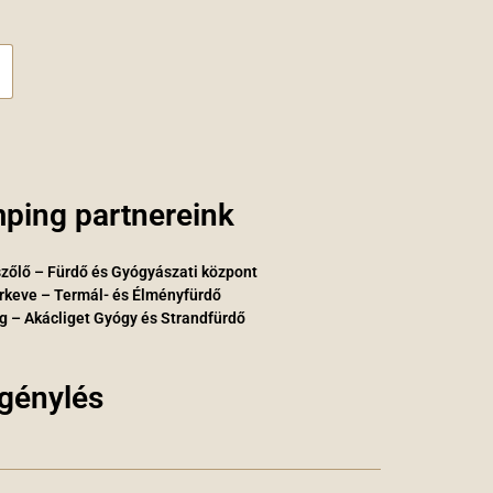
ping partnereink
zőlő – Fürdő és Gyógyászati központ
rkeve – Termál- és Élményfürdő
g – Akácliget Gyógy és Strandfürdő
igénylés