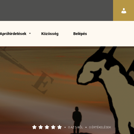
Apróhirdetések
Közösség
Belépés
•
•
0 AZ 5-BŐL
0 ÉRTÉKELÉSEK