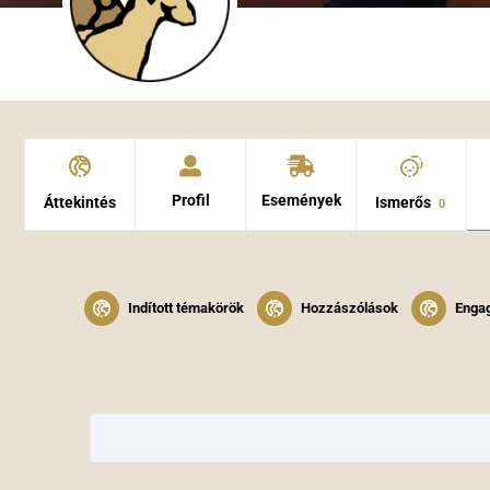
Profil
Események
Áttekintés
Ismerős
0
Indított témakörök
Hozzászólások
Enga