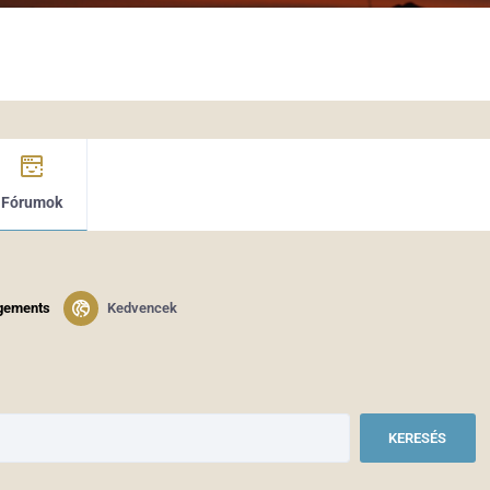
Fórumok
gements
Kedvencek