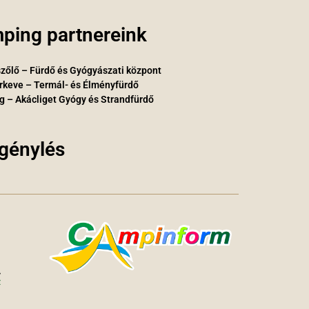
ping partnereink
zőlő – Fürdő és Gyógyászati központ
rkeve – Termál- és Élményfürdő
g – Akácliget Gyógy és Strandfürdő
igénylés