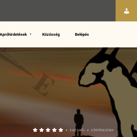
Apróhirdetések
Közösség
Belépés
•
•
0 AZ 5-BŐL
0 ÉRTÉKELÉSEK