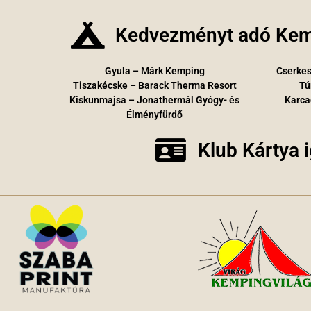
Kedvezményt adó Kem
Gyula – Márk Kemping
Cserkes
Tiszakécske – Barack Therma Resort
Tú
Kiskunmajsa – Jonathermál Gyógy- és
Karca
Élményfürdő
Klub Kártya 