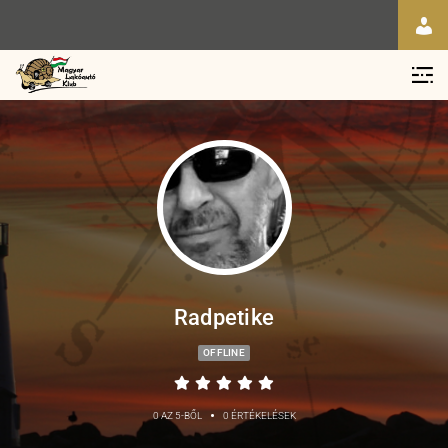
Radpetike
OFFLINE
•
0 AZ 5-BŐL
0 ÉRTÉKELÉSEK