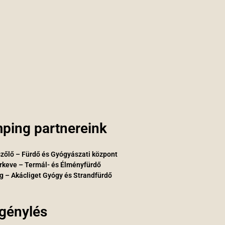
ping partnereink
zőlő – Fürdő és Gyógyászati központ
rkeve – Termál- és Élményfürdő
g – Akácliget Gyógy és Strandfürdő
igénylés