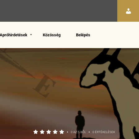
Apróhirdetések
Közösség
Belépés
•
•
0 AZ 5-BŐL
0 ÉRTÉKELÉSEK