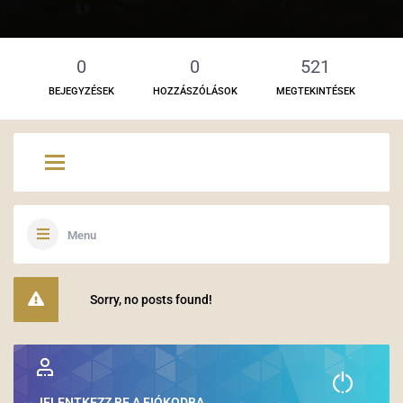
0
0
521
BEJEGYZÉSEK
HOZZÁSZÓLÁSOK
MEGTEKINTÉSEK
Menu
Sorry, no posts found!
JELENTKEZZ BE A FIÓKODBA