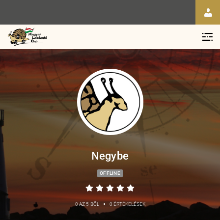
Negybe
OFFLINE
•
0 AZ 5-BŐL
0 ÉRTÉKELÉSEK