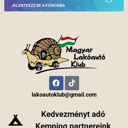
JELENTKEZZ BE A FIÓKODBA
lakoautoklub@gmail.com
Kedvezményt adó
Kemping partnereink