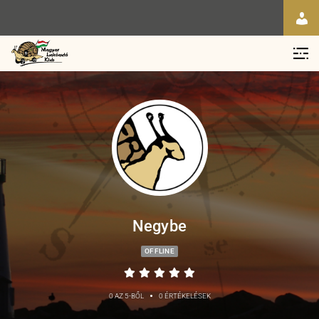
Negybe
OFFLINE
•
0 AZ 5-BŐL
0 ÉRTÉKELÉSEK