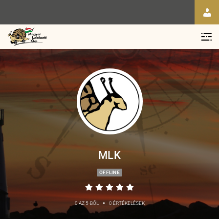
MLK
OFFLINE
•
0 AZ 5-BŐL
0 ÉRTÉKELÉSEK