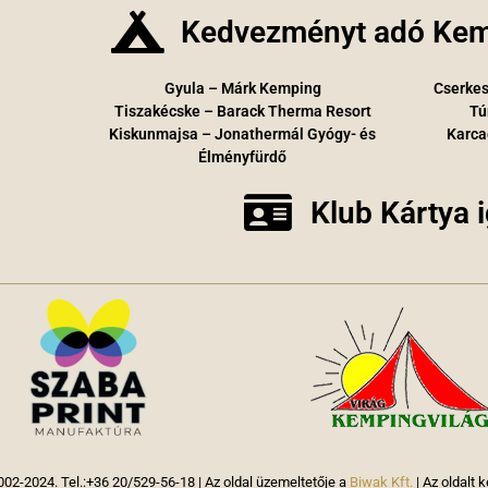
Kedvezményt adó Kem
Gyula – Márk Kemping
Cserkes
Tiszakécske – Barack Therma Resort
Tú
Kiskunmajsa – Jonathermál Gyógy- és
Karca
Élményfürdő
Klub Kártya 
02-2024. Tel.:+36 20/529-56-18 | Az oldal üzemeltetője a
Biwak Kft.
| Az oldalt k