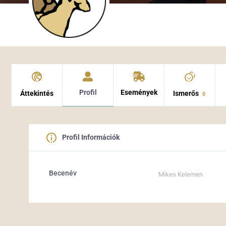
Profil
Események
Áttekintés
Ismerős
0
Profil Információk
Becenév
Mikes Kelemen