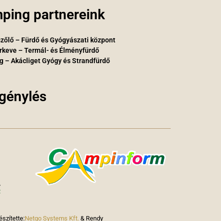
ping partnereink
zőlő – Fürdő és Gyógyászati központ
rkeve – Termál- és Élményfürdő
g – Akácliget Gyógy és Strandfürdő
igénylés
észítette:
Netgo Systems Kft.
& Rendy