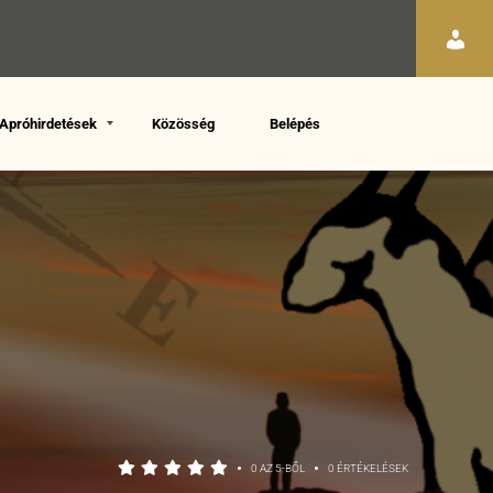
Apróhirdetések
Közösség
Belépés
•
•
0 AZ 5-BŐL
0 ÉRTÉKELÉSEK