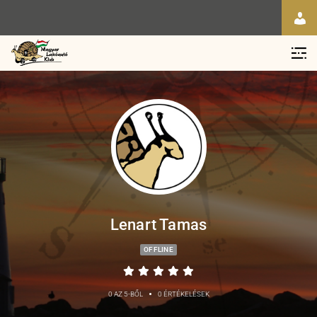
Lenart Tamas
OFFLINE
•
0 AZ 5-BŐL
0 ÉRTÉKELÉSEK