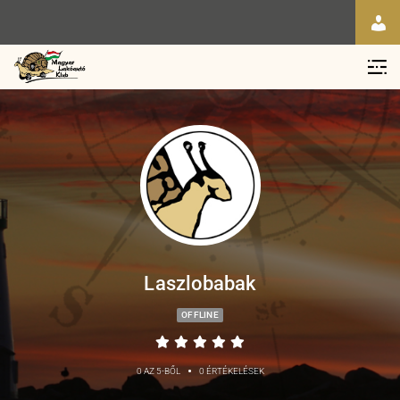
Laszlobabak
OFFLINE
•
0 AZ 5-BŐL
0 ÉRTÉKELÉSEK