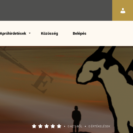
Apróhirdetések
Közösség
Belépés
•
•
0 AZ 5-BŐL
0 ÉRTÉKELÉSEK