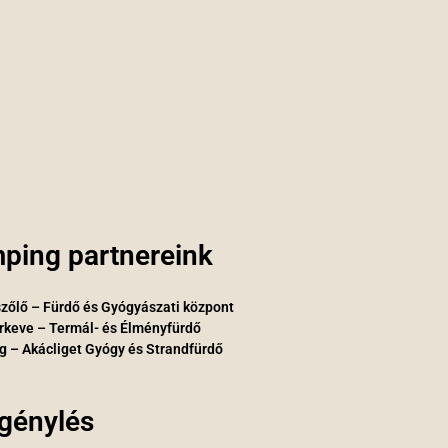
ping partnereink
zőlő – Fürdő és Gyógyászati központ
rkeve – Termál- és Élményfürdő
g – Akácliget Gyógy és Strandfürdő
igénylés