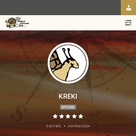
KREKI
OFFLINE
•
0 AZ 5-BŐL
0 ÉRTÉKELÉSEK