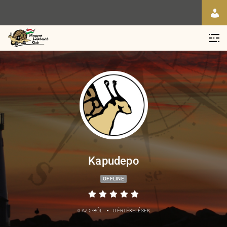
Kapudepo
OFFLINE
•
0 AZ 5-BŐL
0 ÉRTÉKELÉSEK