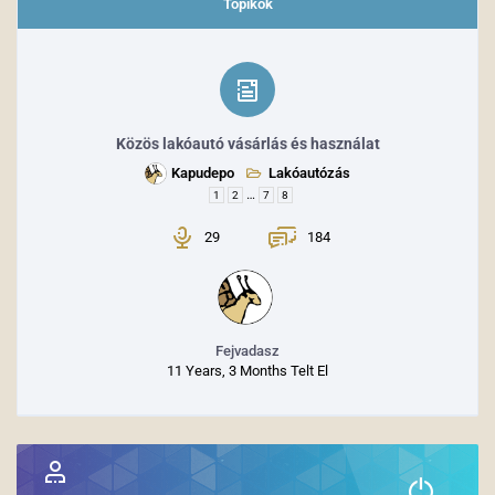
Topikok
Közös lakóautó vásárlás és használat
Kapudepo
Lakóautózás
…
1
2
7
8
29
184
Fejvadasz
11 Years, 3 Months Telt El