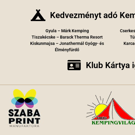
Kedvezményt adó Kem
Gyula – Márk Kemping
Cserkes
Tiszakécske – Barack Therma Resort
Tú
Kiskunmajsa – Jonathermál Gyógy- és
Karca
Élményfürdő
Klub Kártya 