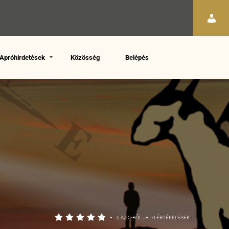
Apróhirdetések
Közösség
Belépés
•
•
0 AZ 5-BŐL
0 ÉRTÉKELÉSEK