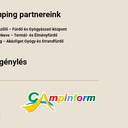
ping partnereink
zőlő – Fürdő és Gyógyászati központ
rkeve – Termál- és Élményfürdő
g – Akácliget Gyógy és Strandfürdő
igénylés