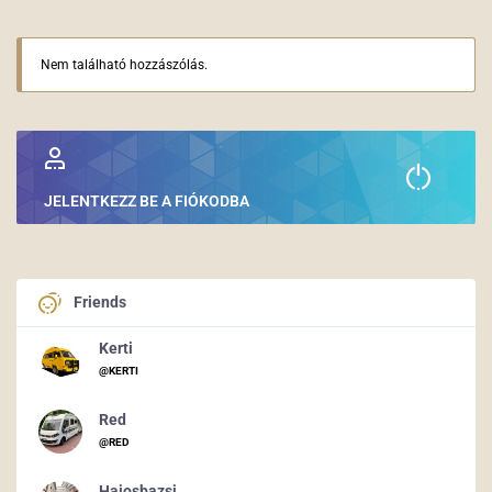
Nem található hozzászólás.
JELENTKEZZ BE A FIÓKODBA
Friends
Kerti
@KERTI
Red
@RED
Hajosbazsi