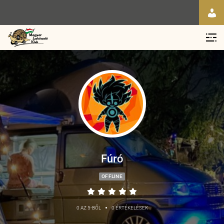
Fúró
OFFLINE
•
0 AZ 5-BŐL
0 ÉRTÉKELÉSEK