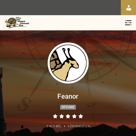
Feanor
OFFLINE
•
0 AZ 5-BŐL
0 ÉRTÉKELÉSEK