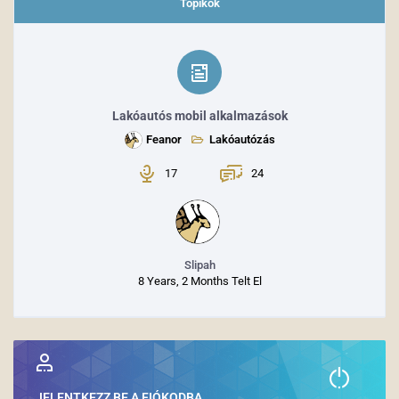
Topikok
Lakóautós mobil alkalmazások
Feanor
Lakóautózás
17
24
Slipah
8 Years, 2 Months Telt El
JELENTKEZZ BE A FIÓKODBA