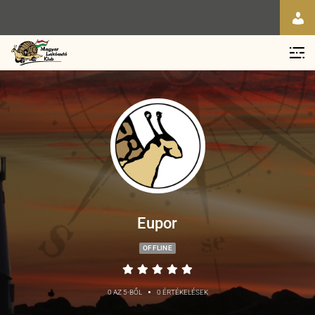
Eupor
OFFLINE
•
0 AZ 5-BŐL
0 ÉRTÉKELÉSEK