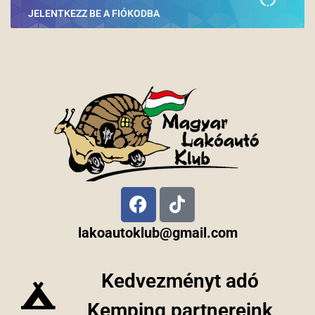
JELENTKEZZ BE A FIÓKODBA
lakoautoklub@gmail.com
Kedvezményt adó
Kemping partnereink