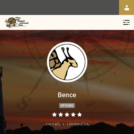
Bence
OFFLINE
•
0 AZ 5-BŐL
0 ÉRTÉKELÉSEK