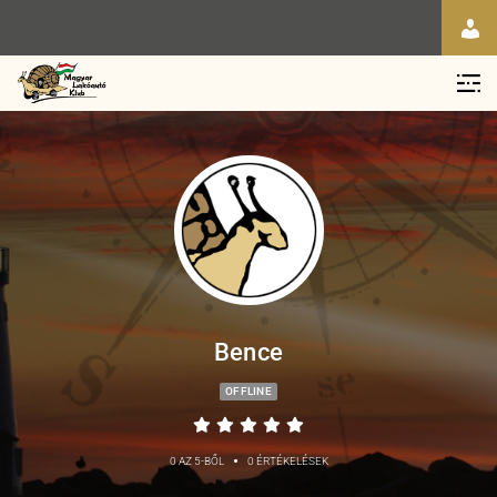
Bence
OFFLINE
•
0 AZ 5-BŐL
0 ÉRTÉKELÉSEK