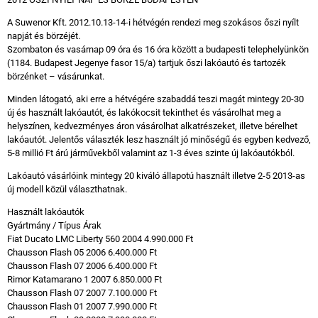
A Suwenor Kft. 2012.10.13-14-i hétvégén rendezi meg szokásos őszi nyílt
napját és börzéjét.
Szombaton és vasárnap 09 óra és 16 óra között a budapesti telephelyünkön
(1184. Budapest Jegenye fasor 15/a) tartjuk őszi lakóautó és tartozék
börzénket – vásárunkat.
Minden látogató, aki erre a hétvégére szabaddá teszi magát mintegy 20-30
új és használt lakóautót, és lakókocsit tekinthet és vásárolhat meg a
helyszínen, kedvezményes áron vásárolhat alkatrészeket, illetve bérelhet
lakóautót. Jelentős választék lesz használt jó minőségű és egyben kedvező,
5-8 millió Ft árú járművekből valamint az 1-3 éves szinte új lakóautókból.
Lakóautó vásárlóink mintegy 20 kiváló állapotú használt illetve 2-5 2013-as
új modell közül választhatnak.
Használt lakóautók
Gyártmány / Típus Árak
Fiat Ducato LMC Liberty 560 2004 4.990.000 Ft
Chausson Flash 05 2006 6.400.000 Ft
Chausson Flash 07 2006 6.400.000 Ft
Rimor Katamarano 1 2007 6.850.000 Ft
Chausson Flash 07 2007 7.100.000 Ft
Chausson Flash 01 2007 7.990.000 Ft