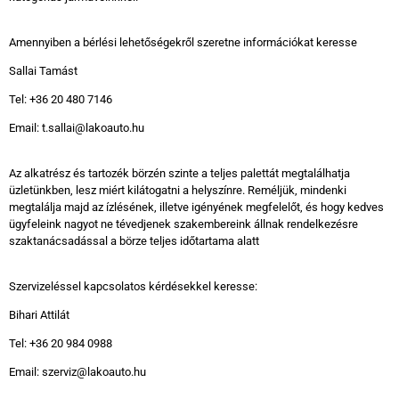
Amennyiben a bérlési lehetőségekről szeretne információkat keresse
Sallai Tamást
Tel: +36 20 480 7146
Email: t.sallai@lakoauto.hu
Az alkatrész és tartozék börzén szinte a teljes palettát megtalálhatja
üzletünkben, lesz miért kilátogatni a helyszínre. Reméljük, mindenki
megtalálja majd az ízlésének, illetve igényének megfelelőt, és hogy kedves
ügyfeleink nagyot ne tévedjenek szakembereink állnak rendelkezésre
szaktanácsadással a börze teljes időtartama alatt
Szervizeléssel kapcsolatos kérdésekkel keresse:
Bihari Attilát
Tel: +36 20 984 0988
Email: szerviz@lakoauto.hu