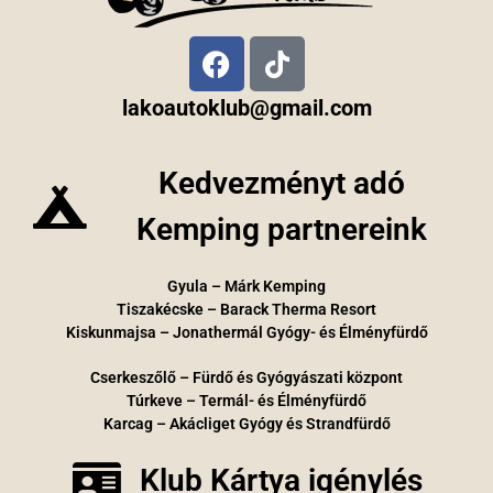
lakoautoklub@gmail.com
Kedvezményt adó
Kemping partnereink
Gyula – Márk Kemping
Tiszakécske – Barack Therma Resort
Kiskunmajsa – Jonathermál Gyógy- és Élményfürdő
Cserkeszőlő – Fürdő és Gyógyászati központ
Túrkeve – Termál- és Élményfürdő
Karcag – Akácliget Gyógy és Strandfürdő
Klub Kártya igénylés