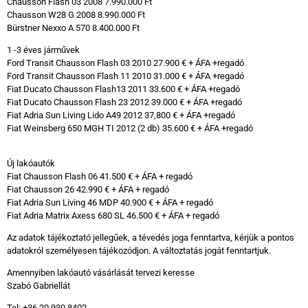
Chausson Flash 03 2008 7.990.000 Ft
Chausson W28 G 2008 8.990.000 Ft
Bürstner Nexxo A 570 8.400.000 Ft
1 -3 éves járművek
Ford Transit Chausson Flash 03 2010 27.900 € + ÁFA +regadó
Ford Transit Chausson Flash 11 2010 31.000 € + ÁFA +regadó
Fiat Ducato Chausson Flash13 2011 33.600 € + ÁFA +regadó
Fiat Ducato Chausson Flash 23 2012 39.000 € + ÁFA +regadó
Fiat Adria Sun Living Lido A49 2012 37,800 € + ÁFA +regadó
Fiat Weinsberg 650 MGH TI 2012 (2 db) 35.600 € + ÁFA +regadó
Új lakóautók
Fiat Chausson Flash 06 41.500 € + ÁFA + regadó
Fiat Chausson 26 42.990 € + ÁFA + regadó
Fiat Adria Sun Living 46 MDP 40.900 € + ÁFA + regadó
Fiat Adria Matrix Axess 680 SL 46.500 € + ÁFA + regadó
Az adatok tájékoztató jellegűek, a tévedés joga fenntartva, kérjük a pontos
adatokról személyesen tájékozódjon. A változtatás jogát fenntartjuk.
Amennyiben lakóautó vásárlását tervezi keresse
Szabó Gabriellát
Tel: +36 20 930 8402