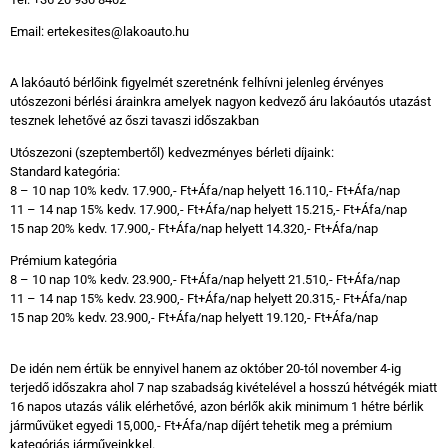
Email: ertekesites@lakoauto.hu
A lakóautó bérlőink figyelmét szeretnénk felhívni jelenleg érvényes
utószezoni bérlési árainkra amelyek nagyon kedvező áru lakóautós utazást
tesznek lehetővé az őszi tavaszi időszakban
Utószezoni (szeptembertől) kedvezményes bérleti díjaink:
Standard kategória:
8 – 10 nap 10% kedv. 17.900,- Ft+Áfa/nap helyett 16.110,- Ft+Áfa/nap
11 – 14 nap 15% kedv. 17.900,- Ft+Áfa/nap helyett 15.215,- Ft+Áfa/nap
15 nap 20% kedv. 17.900,- Ft+Áfa/nap helyett 14.320,- Ft+Áfa/nap
Prémium kategória
8 – 10 nap 10% kedv. 23.900,- Ft+Áfa/nap helyett 21.510,- Ft+Áfa/nap
11 – 14 nap 15% kedv. 23.900,- Ft+Áfa/nap helyett 20.315,- Ft+Áfa/nap
15 nap 20% kedv. 23.900,- Ft+Áfa/nap helyett 19.120,- Ft+Áfa/nap
De idén nem értük be ennyivel hanem az október 20-tól november 4-ig
terjedő időszakra ahol 7 nap szabadság kivételével a hosszú hétvégék miatt
16 napos utazás válik elérhetővé, azon bérlők akik minimum 1 hétre bérlik
járművüket egyedi 15,000,- Ft+Áfa/nap díjért tehetik meg a prémium
kategóriás járműveinkkel.