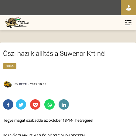
Őszi házi kiállítás a Suwenor Kft-nél
HÍREK
BY
KERTI
-
2012.10.03.
Tegye magát szabaddá az október 13-14-i hétvégére!
2012 ŐSZI NYILT NAP ÉS BÖRZE BUDAPESTEN