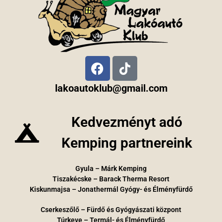
lakoautoklub@gmail.com
Kedvezményt adó
Kemping partnereink
Gyula – Márk Kemping
Tiszakécske – Barack Therma Resort
Kiskunmajsa – Jonathermál Gyógy- és Élményfürdő
Cserkeszőlő – Fürdő és Gyógyászati központ
Túrkeve – Termál- és Élményfürdő