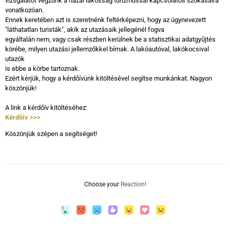
vizsgálatot végzünk a hazai lakosság turizmussal kapcsolatos szokásaira
vonatkozóan.
Ennek keretében azt is szeretnénk feltérképezni, hogy az úgynevezett
"láthatatlan turisták", akik az utazásaik jellegénél fogva
egyáltalán nem, vagy csak részben kerülnek be a statisztikai adatgyűjtés
körébe, milyen utazási jellemzőkkel bírnak. A lakóautóval, lakókocsival
utazók
is ebbe a körbe tartoznak.
Ezért kérjük, hogy a kérdőívünk kitöltésével segítse munkánkat. Nagyon
köszönjük!
A link a kérdőív kitöltéséhez:
Kérdőív >>>
Köszönjük szépen a segítséget!
Choose your
Reaction!