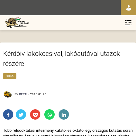
Kérdőív lakókocsival, lakóautóval utazók
részére
HÍREK
BY
KERTI
-
2015.01.26.
Több felsőoktatási intézmény kutatói és oktatói egy országos kutatás során