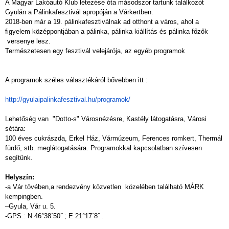
A Magyar Lakóautó Klub létezése óta másodszor tartunk találkozót
Gyulán a
Pálinkafesztivál apropóján a Várkertben.
2018-ben már a 19. pálinkafesztiválnak ad otthont a város, ahol a
figyelem középpontjában a pálinka, pálinka kiállítás és pálinka főzők
versenye lesz.
Természetesen egy fesztivál velejárója, az egyéb programok
A programok széles választékáról bővebben itt :
http://gyulaipalinkafesztival.
hu/programok/
Lehetőség van "Dotto-s" Városnézésre, Kastély látogatásra, Városi
sétára:
100 éves cukrászda, Erkel Ház, Vármúzeum, Ferences romkert, Thermál
fürdő, stb. meglátogatására. Programokkal kapcsolatban szívesen
segítünk.
Helyszín:
-a Vár tövében,a rendezvény közvetlen közelében található MÁRK
kempingben.
–
Gyula
, Vár u. 5.
-GPS.: N 46°38´50˝ ; E 21°17´8˝ .