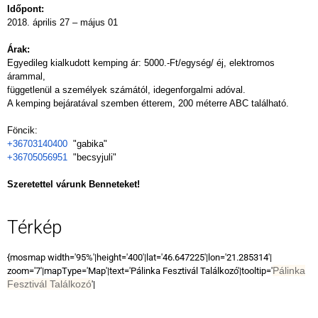
Időpont:
2018. április 27 – május 01
Árak:
Egyedileg kialkudott kemping ár: 5000.-Ft/egység/ éj, elektromos
árammal,
függetlenül a személyek számától, idegenforgalmi adóval.
A kemping bejáratával szemben étterem, 200 méterre ABC található.
Föncik:
+36703140400
"gabika"
+36705056951
"becsyjuli"
Szeretettel várunk Benneteket!
Térkép
{mosmap width='95%'|height='400'|lat='46.647225'|lon='21.285314'|
Pálinka
zoom='7'|mapType='Map'|text='Pálinka Fesztivál Találkozó'|tooltip='
Fesztivál Találkozó
'|