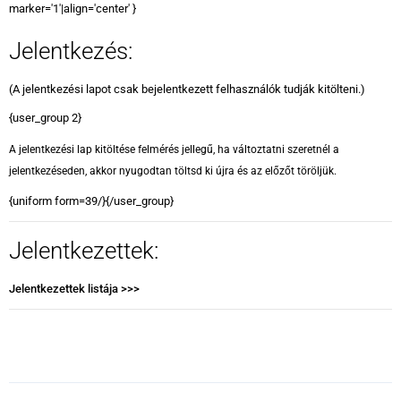
marker='1'|align='center' }
Jelentkezés:
(A jelentkezési lapot csak bejelentkezett felhasználók tudják kitölteni.)
{user_group 2}
A jelentkezési lap kitöltése felmérés jellegű, ha változtatni szeretnél a
jelentkezéseden, akkor nyugodtan töltsd ki újra és az előzőt töröljük.
{uniform form=39/}{/user_group}
Jelentkezettek:
Jelentkezettek listája >>>