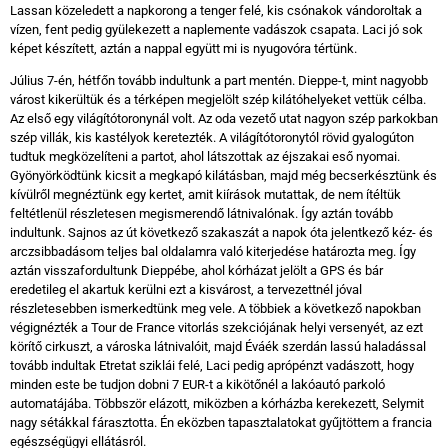
Lassan közeledett a napkorong a tenger felé, kis csónakok vándoroltak a
vízen, fent pedig gyülekezett a naplemente vadászok csapata. Laci jó sok
képet készített, aztán a nappal együtt mi is nyugovóra tértünk.
Július 7-én, hétfőn tovább indultunk a part mentén. Dieppe-t, mint nagyobb
várost kikerültük és a térképen megjelölt szép kilátóhelyeket vettük célba.
Az első egy világítótoronynál volt. Az oda vezető utat nagyon szép parkokban
szép villák, kis kastélyok keretezték. A világítótoronytól rövid gyalogúton
tudtuk megközelíteni a partot, ahol látszottak az éjszakai eső nyomai.
Gyönyörködtünk kicsit a megkapó kilátásban, majd még becserkésztünk és
kívülről megnéztünk egy kertet, amit kiírások mutattak, de nem ítéltük
feltétlenül részletesen megismerendő látnivalónak. Így aztán tovább
indultunk. Sajnos az út következő szakaszát a napok óta jelentkező kéz- és
arczsibbadásom teljes bal oldalamra való kiterjedése határozta meg. Így
aztán visszafordultunk Dieppébe, ahol kórházat jelölt a GPS és bár
eredetileg el akartuk kerülni ezt a kisvárost, a tervezettnél jóval
részletesebben ismerkedtünk meg vele. A többiek a következő napokban
végignézték a Tour de France vitorlás szekciójának helyi versenyét, az ezt
körítő cirkuszt, a városka látnivalóit, majd Éváék szerdán lassú haladással
tovább indultak Etretat sziklái felé, Laci pedig aprópénzt vadászott, hogy
minden este be tudjon dobni 7 EUR-t a kikötőnél a lakóautó parkoló
automatájába. Többször elázott, miközben a kórházba kerekezett, Selymit
nagy sétákkal fárasztotta. Én eközben tapasztalatokat gyűjtöttem a francia
egészségügyi ellátásról.