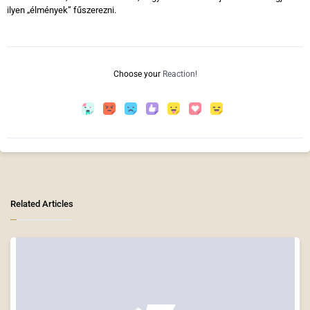
ilyen „élmények” fűszerezni.
Choose your
Reaction!
Related Articles