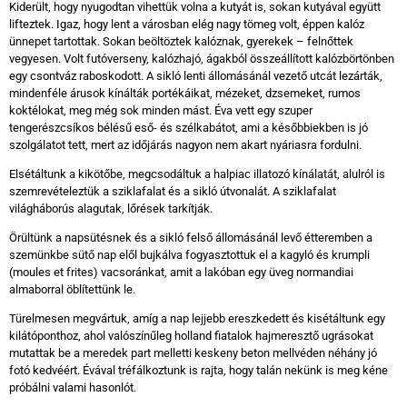
Kiderült, hogy nyugodtan vihettük volna a kutyát is, sokan kutyával együtt
lifteztek. Igaz, hogy lent a városban elég nagy tömeg volt, éppen kalóz
ünnepet tartottak. Sokan beöltöztek kalóznak, gyerekek – felnőttek
vegyesen. Volt futóverseny, kalózhajó, ágakból összeállított kalózbörtönben
egy csontváz raboskodott. A sikló lenti állomásánál vezető utcát lezárták,
mindenféle árusok kínálták portékáikat, mézeket, dzsemeket, rumos
koktélokat, meg még sok minden mást. Éva vett egy szuper
tengerészcsíkos bélésű eső- és szélkabátot, ami a későbbiekben is jó
szolgálatot tett, mert az időjárás nagyon nem akart nyáriasra fordulni.
Elsétáltunk a kikötőbe, megcsodáltuk a halpiac illatozó kínálatát, alulról is
szemrevételeztük a sziklafalat és a sikló útvonalát. A sziklafalat
világháborús alagutak, lőrések tarkítják.
Örültünk a napsütésnek és a sikló felső állomásánál levő étteremben a
szemünkbe sütő nap elől bujkálva fogyasztottuk el a kagyló és krumpli
(moules et frites) vacsoránkat, amit a lakóban egy üveg normandiai
almaborral öblítettünk le.
Türelmesen megvártuk, amíg a nap lejjebb ereszkedett és kisétáltunk egy
kilátóponthoz, ahol valószínűleg holland fiatalok hajmeresztő ugrásokat
mutattak be a meredek part melletti keskeny beton mellvéden néhány jó
fotó kedvéért. Évával tréfálkoztunk is rajta, hogy talán nekünk is meg kéne
próbálni valami hasonlót.