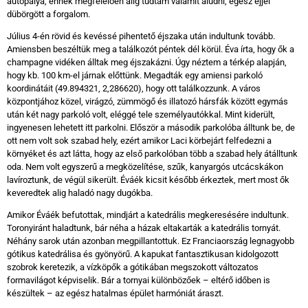
autópálya, ennek megfelelően alig tudtam valamit aludni, egész éjjel
dübörgött a forgalom.
Július 4-én rövid és kevéssé pihentető éjszaka után indultunk tovább.
Amiensben beszéltük meg a találkozót péntek dél körül. Éva írta, hogy ők a
champagne vidéken álltak meg éjszakázni. Úgy néztem a térkép alapján,
hogy kb. 100 km-el járnak előttünk. Megadták egy amiensi parkoló
koordinátáit (49.894321, 2,286620), hogy ott találkozzunk. A város
központjához közel, virágzó, zümmögő és illatozó hársfák között egymás
után két nagy parkoló volt, eléggé tele személyautókkal. Mint kiderült,
ingyenesen lehetett itt parkolni. Először a második parkolóba álltunk be, de
ott nem volt sok szabad hely, ezért amikor Laci körbejárt felfedezni a
környéket és azt látta, hogy az első parkolóban több a szabad hely átálltunk
oda. Nem volt egyszerű a megközelítése, szűk, kanyargós utcácskákon
lavíroztunk, de végül sikerült. Éváék kicsit később érkeztek, mert most ők
keveredtek alig haladó nagy dugókba.
Amikor Éváék befutottak, mindjárt a katedrális megkeresésére indultunk.
Toronyiránt haladtunk, bár néha a házak eltakarták a katedrális tornyát.
Néhány sarok után azonban megpillantottuk. Ez Franciaország legnagyobb
gótikus katedrálisa és gyönyörű. A kapukat fantasztikusan kidolgozott
szobrok keretezik, a vízköpők a gótikában megszokott változatos
formavilágot képviselik. Bár a tornyai különbözőek – eltérő időben is
készültek – az egész hatalmas épület harmóniát áraszt.