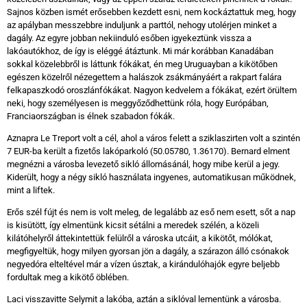
Sajnos közben ismét erősebben kezdett esni, nem kockáztattuk meg, hogy
az apályban messzebbre induljunk a parttól, nehogy utolérjen minket a
dagály. Az egyre jobban nekiinduló esőben igyekeztünk vissza a
lakóautókhoz, de így is eléggé átáztunk. Mi már korábban Kanadában
sokkal közelebbről is láttunk fókákat, én meg Uruguayban a kikötőben
egészen közelről nézegettem a halászok zsákmányáért a rakpart falára
felkapaszkodó oroszlánfókákat. Nagyon kedvelem a fókákat, ezért örültem
neki, hogy személyesen is meggyőződhettünk róla, hogy Európában,
Franciaországban is élnek szabadon fókák.
Aznapra Le Treport volt a cél, ahol a város felett a sziklaszirten volt a szintén
7 EUR-ba került a fizetős lakóparkoló (50.05780, 1.36170). Bernard elment
megnézni a városba levezető sikló állomásánál, hogy mibe kerül a jegy.
Kiderült, hogy a négy sikló használata ingyenes, automatikusan működnek,
mint a liftek.
Erős szél fújt és nem is volt meleg, de legalább az eső nem esett, sőt a nap
is kisütött, így elmentünk kicsit sétálni a meredek szélén, a közeli
kilátóhelyről áttekintettük felülről a városka utcáit, a kikötőt, mólókat,
megfigyeltük, hogy milyen gyorsan jön a dagály, a szárazon álló csónakok
negyedóra elteltével már a vízen úsztak, a kirándulóhajók egyre beljebb
fordultak meg a kikötő öblében.
Laci visszavitte Selymit a lakóba, aztán a siklóval lementünk a városba.