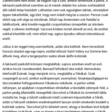
Szerencsére nem esett, de nagyon fújt a szél, amikor lementünk a partra. A
lakóautó parkolóval szemben az út másik oldalán kis színes sorházakból
álló üdülő telep húzódott. Láthatóan nem sok egységben laktak, némelyiket
éppen takarították, úgy tűnt, hogy nem indult még be a szezon. Persze csak
előző nap volt vége az iskolának, Előző nap Amiensben sok fiatallal is
találkoztunk, akik kisebb-nagyobb csoportokban ünnepelték az iskolaév
végét, a sikeres érettségit. Vacsora közben ismét eleredt az eső, de ezúttal
sokkal kitartóbb volt, mint előző nap, egész éjszaka változó intenzitással
esett.
Július 6-án reggel még szervizeltünk, aztán útra keltünk. Nem terveztünk
hosszú utazást egy-egy napra, ezúttal először Saint Valery sur Somme-ben
álltunk meg, ahol a tengerparton vadon élnek delfin kolóniák.
A lakóautó parkolót könnyen megtaláltuk, sajnos azonban esett az eső.
Amikor kicsit csendesedett, Bernard felfedező útra indult. Nemsokára
telefonált Évának, hogy menjünk mi is, megtalálta a fókákat. Csak
csepergett az eső, amikor esőköpennyel, esernyővel, fényképezőgéppel és
távcsövekkel felfegyverkezve fókalesre indultunk. A parton voltak
néhányan, az apályban csoportokban elindultak a távolabbi zátonyok felé, a
parton pedig állatvédők nézegették távcsővel a fókákat és ismertető tábla
mutatta be, hogy a túlzott vadászat miatt csaknem kipusztultak a fókák,
aztán a fokozott védelem eredményeként lassan ismét növekedni kezdett a
kolóniák száma. Távcsővel jól ki lehetett venni, ahogy a távolban levő bólyák
közelében úszkálnak, vagy az éppen száraz területeken pihennek a fókák.