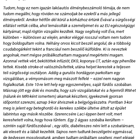
Tudom, hogy ez nem igazán lakóautós élménybeszámoló témája, de nem
tudom megállni, hogy röviden ne számoljak be ezekről a más jellegű
élményekről. Amikor hétfőn dél körül a kórházhoz értünk Évával a sürgősségi
ellátást vettük célba, ahol lemásolták a személyimet és az EU egészségügyi
kártyámat, majd rögtön vizsgálni kezdtek. Nagy segítség volt Éva, mert
különben – különösen az elején, amikor eléggé rosszul voltam nem tudom
hogy boldogultam volna. Néhány orvos kicsit beszél angolul, de a többség
csudabogárként tekint a franciául nem beszélő külföldire. Ki is neveztek
angolnak, mert mégse próbálkozhattam magyarul megértetni magam.
Azonnal vettek vért, bekötöttek infúziót, EKG, koponya CT, aztán egy pihenőbe
tettek. Kisebb stroke-ot valószínűsítettek, utána helyet kerestek a teljesen
teli sürgősségi osztályon. Addig a gurulós hordágyon parkoltam egy
vizsgálóban, a vérnyomásom meg mászott felfelé – ezzel nem nagyon
foglalkoztak. Este 10-re lett hely egy egyszemélyes, saját fürdős szobában.
Másnap jött egy doki és mondta, hogy szív vizsgálatokat és a fejemről IRM-et
(nálunk én MRI-ként ismertem) akarnak készíteni, igyekeznek gyorsan
időpontot szerezni, aznap 3-kor átvisznek a belgyógyászatra. Pontban 3-kor
meg is jelent egy beteghordó és kerekes székbe ültetve áttolt az épület
labirintus egy másik részébe. Szerencsére Laci éppen bent volt, mert
kereshetett volna, hogy hova tűntem. Egy 2 ágyas szobába kerültem –
szintén saját fürdőszobával -, egy idős, diabéteszes néni lett a szobatársam,
aki elesett és a lábát kezelték. Sajnos nem tudtunk beszélgetni egymással,
de kedvesen mosolyogtunk, amiben tudtam próbáltam segíteni, mert eléggé