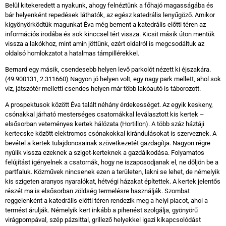
Belül kitekeredett a nyakunk, ahogy felnéztünk a főhajó magasságába és
bár helyenként repedések láthatók, az egész katedrális lenyűgöző. Amikor
kigyönyörködtük magunkat Éva még bement a katedrális előtti téren az
információs irodába és sok kinccsel tért vissza. Kicsit másik úton mentük
vissza a lakókhoz, mint amin jöttünk, ezért oldalról is megcsodáltuk az
oldalsó homlokzatot a hatalmas támpillérekkel.
Bernard egy másik, csendesebb helyen levő parkolót nézett ki éjszakára.
(49.900131, 2.311660) Nagyon jó helyen volt, egy nagy park mellett, ahol sok
víz, játszótér melletti csendes helyen már több lakóautó is táborozott.
A prospektusok között Éva talált néhány érdekességet. Az egyik keskeny,
csónakkal járható mesterséges csatornákkal leválasztott kis kertek –
elsősorban veteményes kertek hálózata (Hortillon). A több száz háztáji
kertecske között elektromos csónakokkal kirándulásokat is szerveznek. A
bevétel a kertek tulajdonosainak szövetkezetét gazdagítja. Nagyon régre
nyúlik vissza ezeknek a sziget-kerteknek a gazdálkodása. Folyamatos
felújítást igényelnek a csatornák, hogy ne iszaposodjanak el, ne dőljön be a
partfaluk. Közművek nincsenek ezen a területen, lakni se lehet, de némelyik
kis szigeten aranyos nyaralókat, hétvégi házakat építettek. A kertek jelentős
részét ma is elsősorban zöldség termelésre használják. Szombat
reggelenként a katedrális előtti téren rendezik meg a helyi piacot, ahol a
termést árulják. Némelyik kert inkább a pihenést szolgálja, gyönyörű
virágpompával, szép pázsittal, grillező helyekkel igazi kikapcsolódást