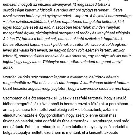
nehezen mozgott az infúziós állványával. Itt megszabadítottak a
sürgősségin kapott infúziótól, a rendes otthoni gyógyszereimet – illetve
azzal azonos hatóanyagú gyógyszereket – kaptam. A folyosók narancssárga
– fehér színösszeállításúak, vidám napsütéses hangulatot keltenek, kint
úgyis többnyire esett az eső. A szobában fehér falak, minden irányban
mozgatható ágyak, távirányítóval mozgatható redőny és irányítható világítás.
A falon TV, fotelek a betegeknek, összecsukható székek a látogatóknak.
Diétás étkezést kaptam, csak példának a csütörtöki vacsora: zöldségkrém
leves (ha valaki kért levest, de nagyon finom volt, ezért én kértem, amikor
lehetett), omlett cukkinis lecsóval és kuszkusszal, egy zsemlye, két kis natúr
joghurt, egy nagy alma. Többnyire nem tudtam mindent megenni, annyit
adtak.
Szerdán 24 órás szív monitort kaptam a nyakamba, csütörtök délután
megcsinálták az IRM-et és a szív ultrahangot. A kardiológus dokival tudtam
kicsit beszélni angolul, megnyugtatott, hogy a szívemnek nincs semmi baja.
Szombaton délelőtt engedtek el, Éváék visszafelé tartottak, hogy a javuló
időben megpróbálják közelebbről is becserkészni a fókákat. A parkolóban –
ami a piacnapra tekintettel zsúfolásig volt – elbúcsúztunk, aztán mi
elindultunk hazafelé. Úgy gondoltam, hogy azért jó lenne kicsit más
útvonalon haladni, mint odafelé és útba ejthetnénk Luxemburgot, ahol még
nem jártunk. Este Luxemburg közelében találtunk egy nagyon jó parkolót a
belga autópálya mellett, ezért nem is mentünk el a kinézett lakóautó