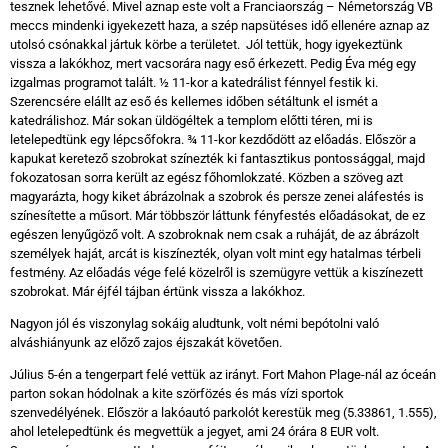
tesznek lehetővé. Mivel aznap este volt a Franciaország – Németország VB
meccs mindenki igyekezett haza, a szép napsütéses idő ellenére aznap az
utolsó csónakkal jártuk körbe a területet. Jól tettük, hogy igyekeztünk
vissza a lakókhoz, mert vacsorára nagy eső érkezett. Pedig Éva még egy
izgalmas programot talált. ½ 11-kor a katedrálist fénnyel festik ki.
Szerencsére elállt az eső és kellemes időben sétáltunk el ismét a
katedrálishoz. Már sokan üldögéltek a templom előtti téren, mi is
letelepedtünk egy lépcsőfokra. ¾ 11-kor kezdődött az előadás. Először a
kapukat keretező szobrokat színezték ki fantasztikus pontossággal, majd
fokozatosan sorra került az egész főhomlokzaté. Közben a szöveg azt
magyarázta, hogy kiket ábrázolnak a szobrok és persze zenei aláfestés is
színesítette a műsort. Már többször láttunk fényfestés előadásokat, de ez
egészen lenyűgöző volt. A szobroknak nem csak a ruháját, de az ábrázolt
személyek haját, arcát is kiszínezték, olyan volt mint egy hatalmas térbeli
festmény. Az előadás vége felé közelről is szemügyre vettük a kiszínezett
szobrokat. Már éjfél tájban értünk vissza a lakókhoz.
Nagyon jól és viszonylag sokáig aludtunk, volt némi bepótolni való
alváshiányunk az előző zajos éjszakát követően.
Július 5-én a tengerpart felé vettük az irányt. Fort Mahon Plage-nál az óceán
parton sokan hódolnak a kite szörfözés és más vízi sportok
szenvedélyének. Először a lakóautó parkolót kerestük meg (5.33861, 1.555),
ahol letelepedtünk és megvettük a jegyet, ami 24 órára 8 EUR volt.