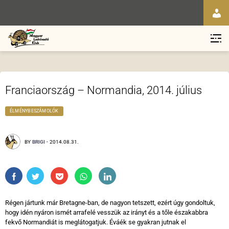
Franciaország – Normandia, 2014. július
ÉLMÉNYBESZÁMOLÓK
BY
BRIGI
-
2014.08.31.
Régen jártunk már Bretagne-ban, de nagyon tetszett, ezért úgy gondoltuk,
hogy idén nyáron ismét arrafelé vesszük az irányt és a tőle északabbra
fekvő Normandiát is meglátogatjuk. Éváék se gyakran jutnak el