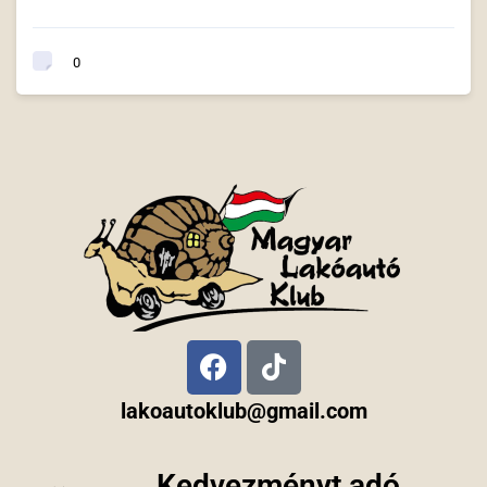
0
lakoautoklub@gmail.com
Kedvezményt adó