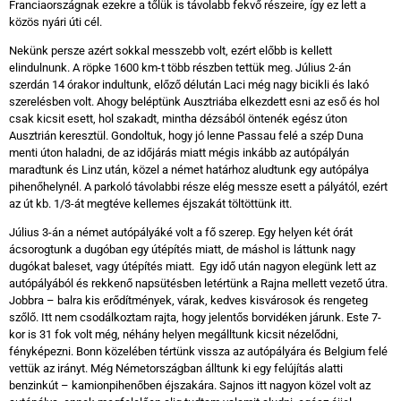
Franciaországnak ezekre a tőlük is távolabb fekvő részeire, így ez lett a
közös nyári úti cél.
Nekünk persze azért sokkal messzebb volt, ezért előbb is kellett
elindulnunk. A röpke 1600 km-t több részben tettük meg. Július 2-án
szerdán 14 órakor indultunk, előző délután Laci még nagy bicikli és lakó
szerelésben volt. Ahogy beléptünk Ausztriába elkezdett esni az eső és hol
csak kicsit esett, hol szakadt, mintha dézsából öntenék egész úton
Ausztrián keresztül. Gondoltuk, hogy jó lenne Passau felé a szép Duna
menti úton haladni, de az időjárás miatt mégis inkább az autópályán
maradtunk és Linz után, közel a német határhoz aludtunk egy autópálya
pihenőhelynél. A parkoló távolabbi része elég messze esett a pályától, ezért
az út kb. 1/3-át megtéve kellemes éjszakát töltöttünk itt.
Július 3-án a német autópályáké volt a fő szerep. Egy helyen két órát
ácsorogtunk a dugóban egy útépítés miatt, de máshol is láttunk nagy
dugókat baleset, vagy útépítés miatt. Egy idő után nagyon elegünk lett az
autópályából és rekkenő napsütésben letértünk a Rajna mellett vezető útra.
Jobbra – balra kis erődítmények, várak, kedves kisvárosok és rengeteg
szőlő. Itt nem csodálkoztam rajta, hogy jelentős borvidéken járunk. Este 7-
kor is 31 fok volt még, néhány helyen megálltunk kicsit nézelődni,
fényképezni. Bonn közelében tértünk vissza az autópályára és Belgium felé
vettük az irányt. Még Németországban álltunk ki egy felújítás alatti
benzinkút – kamionpihenőben éjszakára. Sajnos itt nagyon közel volt az