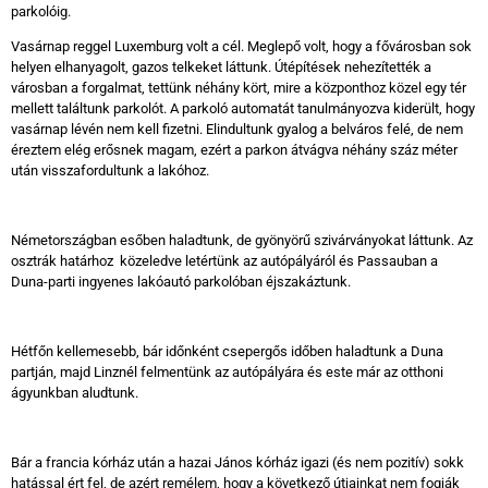
parkolóig.
Vasárnap reggel Luxemburg volt a cél. Meglepő volt, hogy a fővárosban sok
helyen elhanyagolt, gazos telkeket láttunk. Útépítések nehezítették a
városban a forgalmat, tettünk néhány kört, mire a központhoz közel egy tér
mellett találtunk parkolót. A parkoló automatát tanulmányozva kiderült, hogy
vasárnap lévén nem kell fizetni. Elindultunk gyalog a belváros felé, de nem
éreztem elég erősnek magam, ezért a parkon átvágva néhány száz méter
után visszafordultunk a lakóhoz.
Németországban esőben haladtunk, de gyönyörű szivárványokat láttunk. Az
osztrák határhoz közeledve letértünk az autópályáról és Passauban a
Duna-parti ingyenes lakóautó parkolóban éjszakáztunk.
Hétfőn kellemesebb, bár időnként csepergős időben haladtunk a Duna
partján, majd Linznél felmentünk az autópályára és este már az otthoni
ágyunkban aludtunk.
Bár a francia kórház után a hazai János kórház igazi (és nem pozitív) sokk
hatással ért fel, de azért remélem, hogy a következő útjainkat nem fogják