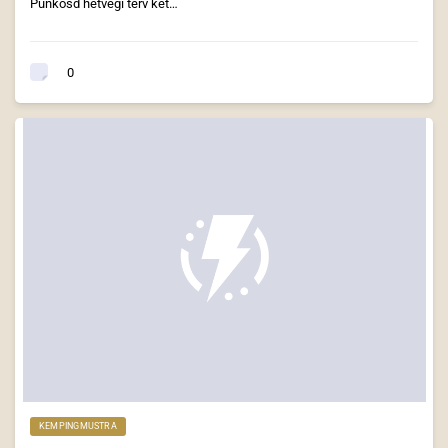
Pünkösd hétvégi terv két…
0
KEMPINGMUSTRA