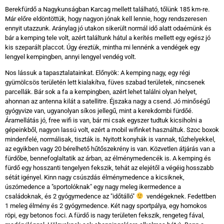
Berekfürdő a Nagykunságban Karcag mellett található, tőlünk 185 km-re.
Már előre eldöntöttük, hogy nagyon jónak kell lennie, hogy rendszeresen
ennyit utazzunk. Aránylag jó utakon sikerült normál idő alatt odaérnünk és
bár a kemping tele volt, azért találtunk hátul a kerítés mellett egy egész jó
kis szeparált placcot. Úgy éreztük, mintha mi lennénk a vendégek egy
lengyel kempingben, annyi lengyel vendég volt.
Nos lássuk a tapasztalatainkat. Előnyök: A kemping nagy, egy régi
gyümölcsös területén lett kialakítva, füves szabad területek, nincsenek
parcellák. Bár sok a fa a kempingben, azért lehet találni olyan helyet,
ahonnan az antenna kilát a satellitre. Éjszaka nagy a csend. Jó minőségű
gyógyvize van, ugyanolyan síkos jellegű, mint a kerekdombi fürdőé.
Áramellátás jó, free wifi is van, bár mi csak egyszer tudtuk kicsiholni a
gépeinkből, nagyon lassú volt, ezért a mobil wifinket használtuk. Szoc boxok
mindenfelé, normálisak, tiszták is. Nyitott konyhák is vannak, tűzhelyekkel,
az egyikben vagy 20 bérelhető hűtőszekrény is van. Közvetlen átjárás van a
fürdőbe, bennefoglaltatik az árban, az élménymedencék is. A kemping és
fürdő egy hosszanti tengelyen fekszik, tehát az elejétől a végéig hosszabb
sétát igényel. Kinn nagy csúszdás élménymedence a kicsiknek,
úszómedence a "sportolóknak" egy nagy meleg ikermedence a
családoknak, és 2 gyógymedence az "időtálló"
vendégeknek. Fedettben
1 meleg élmény és 2 gyógymedence. Két nagy sportpálya, egy homokos
röpi, egy betonos foci. A fürdő is nagy területen fekszik, rengeteg fával,