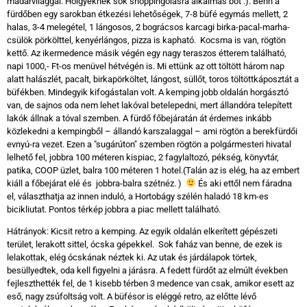
madárvilággal. Hölgyeknek sok shoppingolásra alkalmas bót :). Benn a
fürdőben egy sarokban étkezési lehetőségek, 7-8 büfé egymás mellett, 2
halas, 3-4 melegétel, 1 lángosos, 2 bográcsos karcagi birka-pacal-marha-
csülök pörkölttel, kenyérlángos, pizza is kapható. Kocsma is van, rögtön
kettő. Az ikermedence másik végén egy nagy teraszos étterem található,
napi 1000,- Ft-os menüvel hétvégén is. Mi ettünk az ott töltött három nap
alatt halászlét, pacalt, birkapörköltet, lángost, süllőt, toros töltöttkáposztát a
büfékben. Mindegyik kifogástalan volt. A kemping jobb oldalán horgásztó
van, de sajnos oda nem lehet lakóval betelepedni, mert állandóra telepített
lakók állnak a tóval szemben. A fürdő főbejáratán át érdemes inkább
közlekedni a kempingből – állandó karszalaggal – ami rögtön a berekfürdői
evnyú-ra vezet. Ezen a "sugárúton" szemben rögtön a polgármesteri hivatal
lelhető fel, jobbra 100 méteren kispiac, 2 fagylaltozó, pékség, könyvtár,
patika, COOP üzlet, balra 100 méteren 1 hotel.(Talán az is elég, ha az embert
kiáll a főbejárat elé és jobbra-balra szétnéz. )
És aki ettől nem fáradna
el, választhatja az innen induló, a Hortobágy szélén haladó 18 km-es
bicikliutat. Pontos térkép jobbra a piac mellett található.
Hátrányok: Kicsit retro a kemping. Az egyik oldalán elkerített gépészeti
terület, lerakott sittel, ócska gépekkel. Sok faház van benne, de ezek is
lelakottak, elég ócskának néztek ki. Az utak és járdálapok törtek,
besüllyedtek, oda kell figyelni a járásra. A fedett fürdőt az elmúlt években
fejleszthették fel, de 1 kisebb térben 3 medence van csak, amikor esett az
eső, nagy zsúfoltság volt. A büfésor is eléggé retro, az előtte lévő