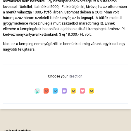
asztalokról nem beszélve. Egy házaspár ebédköltsége itt a büfésoron
levessel, főétellel, ital nélkül 5000,- Ft. körül jön ki, kivéve, ha az étteremben
a menüt választja 1000,- ft/fő. árban. Szombat délben a COOP-ban volt
három, azaz három szeletelt fehér kenyér, az is tegnapi. A büfék melletti
gyógymedence valószínűleg a múlt századból maradt még itt. Ennek
ellenére a kempingárak hasonlóak a jobban szituált kempingek áraihoz. Pl.
kedvezménykártyával kettőnknek 3 éj 18.000,- Ft. volt.
Nos, ez a kemping nem nyűgözött le bennünket, még várunk egy kicsit egy
nagyobb felújításra.
Choose your
Reaction!