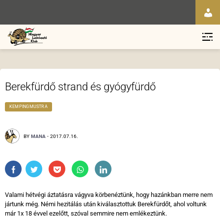
Berekfürdő strand és gyógyfürdő
KEMPINGMUSTRA
BY
MANA
-
2017.07.16.
Valami hétvégi áztatásra vágyva körbenéztünk, hogy hazánkban merre nem
jártunk még. Némi hezitálás után kiválasztottuk Berekfürdőt, ahol voltunk
már 1x 18 évvel ezelőtt, szóval semmire nem emlékeztünk.