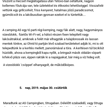
Viszont a mecset meglátogatása után Tetovo-ban sétáltunk, nagyon
kellemes főutcája van, tele üzletekkel és étkezési lehetőséggel. Visszafelé
vettünk egy grillcsirkét, friss kenyeret, hatalmas jóízű paradicsomot,
gyümölcsöt és a lakóbuszban gyorsan ezeket el is tüntettük….
A camping AS egy tó parti régi kemping, nagy fák alatt, nagy, hagyományos
vizesblokk, fizetős Wi-Fi-vel, a hátsó részen fixen telepített nagy
lakósátrakkal, amiknek a felét már elhagyták a tulajdonosaik és lassan
mentek tönkre, az Ohrid tó partján lévő szabad területeket adják ki, mi is ott
telepedtünk le a kerítés mellett, panorámával a tóra. A kerítésen túl bicikliút
húzódik, ahova a kempingből kapu nyílik, a bringaút másik oldalán vízparti
kifekvő plázs van, éppen rakták ki a napágyakat, bár még a víz hideg volt.
A vizesblokk 'csöppet' elhanyagolt, de működőképes.
5.
nap, 2019. május 30. csütörtök
Maradtunk az AS Campingben, Strugaban. Délelőtt szabadidő, vagy Struga