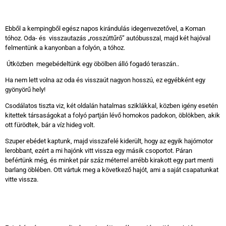
Ebből a kempingből egész napos kirándulás idegenvezetővel, a Koman
tóhoz. Oda- és visszautazás „rosszúttűrő” autóbusszal, majd két hajóval
felmentünk a kanyonban a folyón, a tóhoz.
Útközben megebédeltünk egy öbölben álló fogadó teraszán..
Ha nem lett volna az oda és visszaút nagyon hosszú, ez egyébként egy
gyönyörű hely!
Csodálatos tiszta viz, két oldalán hatalmas sziklákkal, közben igény esetén
kitettek társaságokat a folyó partján lévő homokos padokon, öblökben, akik
ott fürödtek, bár a víz hideg volt.
Szuper ebédet kaptunk, majd visszafelé kiderült, hogy az egyik hajómotor
lerobbant, ezért a mi hajónk vitt vissza egy másik csoportot. Páran
befértünk még, és minket pár száz méterrel arrébb kirakott egy part menti
barlang öblében. Ott vártuk meg a következő hajót, ami a saját csapatunkat
vitte vissza.