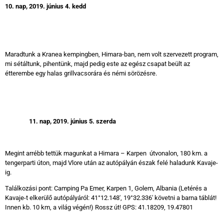
10. nap, 2019. június 4. kedd
Maradtunk a Kranea kempingben, Himara-ban, nem volt szervezett program,
mi sétáltunk, pihentünk, majd pedig este az egész csapat beült az
étterembe egy halas grillvacsorára és némi sörözésre.
11. nap, 2019. június 5. szerda
Megint arrébb tettük magunkat a Himara – Karpen útvonalon, 180 km. a
tengerparti úton, majd Vlore után az autópályán észak felé haladunk Kavaje-
ig.
Találkozási pont: Camping Pa Emer, Karpen 1, Golem, Albania (Letérés a
Kavaje-t elkerülő autópályáról: 41°12.148', 19°32.336' követni a barna táblát!
Innen kb. 10 km, a világ végén!) Rossz út! GPS: 41.18209, 19.47801