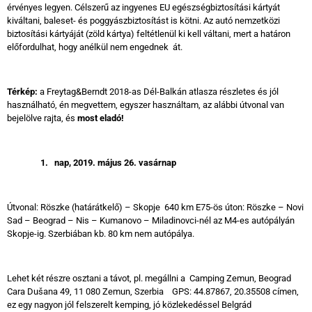
érvényes legyen. Célszerű az ingyenes EU egészségbiztosítási kártyát
kiváltani, baleset- és poggyászbiztosítást is kötni. Az autó nemzetközi
biztosítási kártyáját (zöld kártya) feltétlenül ki kell váltani, mert a határon
előfordulhat, hogy anélkül nem engednek át.
Térkép:
a Freytag&Berndt 2018-as Dél-Balkán atlasza részletes és jól
használható, én megvettem, egyszer használtam, az alábbi útvonal van
bejelölve rajta, és
most eladó!
1.
nap, 2019. május 26. vasárnap
Útvonal: Röszke (határátkelő) – Skopje 640 km E75-ös úton: Röszke – Novi
Sad – Beograd – Nis – Kumanovo – Miladinovci-nél az M4-es autópályán
Skopje-ig. Szerbiában kb. 80 km nem autópálya.
Lehet két részre osztani a távot, pl. megállni a Camping Zemun, Beograd
Cara Dušana 49, 11 080 Zemun, Szerbia GPS: 44.87867, 20.35508 címen,
ez egy nagyon jól felszerelt kemping, jó közlekedéssel Belgrád