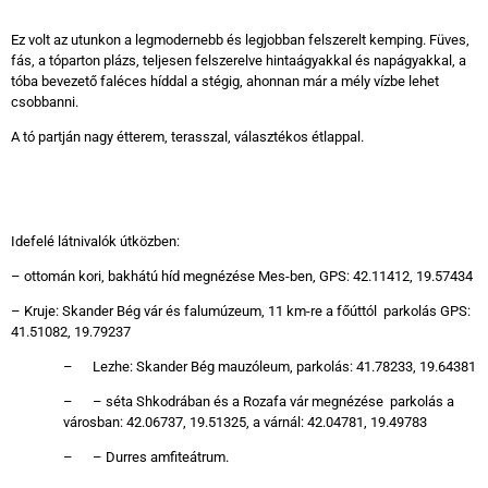
Ez volt az utunkon a legmodernebb és legjobban felszerelt kemping. Füves,
fás, a tóparton plázs, teljesen felszerelve hintaágyakkal és napágyakkal, a
tóba bevezető faléces híddal a stégig, ahonnan már a mély vízbe lehet
csobbanni.
A tó partján nagy étterem, terasszal, választékos étlappal.
Idefelé látnivalók útközben:
– ottomán kori, bakhátú híd megnézése Mes-ben, GPS: 42.11412, 19.57434
– Kruje: Skander Bég vár és falumúzeum, 11 km-re a főúttól parkolás GPS:
41.51082, 19.79237
– Lezhe: Skander Bég mauzóleum, parkolás: 41.78233, 19.64381
– – séta Shkodrában és a Rozafa vár megnézése parkolás a
városban: 42.06737, 19.51325, a várnál: 42.04781, 19.49783
– – Durres amfiteátrum.