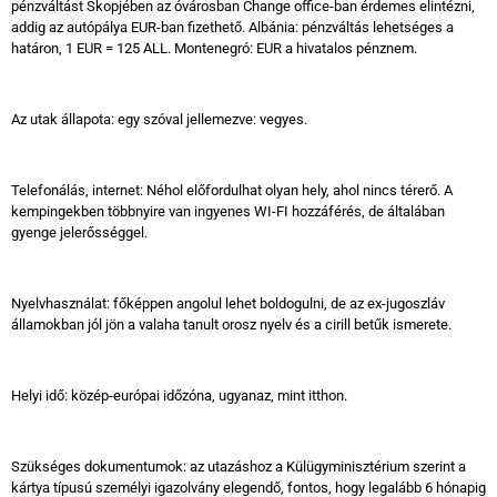
pénzváltást Skopjében az óvárosban Change office-ban érdemes elintézni,
addig az autópálya EUR-ban fizethető. Albánia: pénzváltás lehetséges a
határon, 1 EUR = 125 ALL. Montenegró: EUR a hivatalos pénznem.
Az utak állapota: egy szóval jellemezve: vegyes.
Telefonálás, internet: Néhol előfordulhat olyan hely, ahol nincs térerő. A
kempingekben többnyire van ingyenes WI-FI hozzáférés, de általában
gyenge jelerősséggel.
Nyelvhasználat: főképpen angolul lehet boldogulni, de az ex-jugoszláv
államokban jól jön a valaha tanult orosz nyelv és a cirill betűk ismerete.
Helyi idő: közép-európai időzóna, ugyanaz, mint itthon.
Szükséges dokumentumok: az utazáshoz a Külügyminisztérium szerint a
kártya típusú személyi igazolvány elegendő, fontos, hogy legalább 6 hónapig