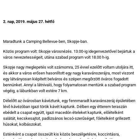
2
. nap, 2019. május 27. hétfő
Maradtunk a Camping Bellevue-ben, Skopje-ban.
Közös program volt: Skopje városnézés. 13.00-ig idegenvezetővel bejártuk a
város nevezetességeit, utána szabad program volt 18.00 h-ig.
Skopje nagy meglepetés volt számomra, 25 évvel ezelőtt voltam utoljára itt,
és akkor a város erősen hasonlított egy nagy karavánszerájra, most viszont
egy látványosan kiépített belváros és szépen megőrzött óváros fogadott
bennünket. Annyi a látnivaló, hogy folyamatosan mentünk a szabad program
végéig, a lábunkban volt estére 7 km.
Délelőtt az óvárosban kávéztunk, egy fennmaradt karavánszeráj épületében
lévő kávézóban igazi török kávét kaptunk. Délben egy étterem teraszán
ebédelt a csapat együtt, igazi macedón ételeket kaptunk, előételként
salátát, kecskesajtot, padlizsános lecsó-szerűséget, főételként grillezett
húsokat, kolbászokat.
Esténként a csapat összeült kis közös beszélgetésre, koccintásra,