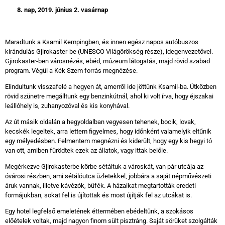
8. nap, 2019. június 2. vasárnap
Maradtunk a Ksamil Kempingben, és innen egész napos autóbuszos
kirándulás Gjirokaster-be (UNESCO Világörökség része), idegenvezetővel.
Gjirokaster-ben városnézés, ebéd, múzeum látogatás, majd rövid szabad
program. Végül a Kék Szem forrás megnézése.
Elindultunk visszafelé a hegyen át, amerről ide jöttünk Ksamil-ba. Útközben
rövid szünetre megálltunk egy benzinkútnál, ahol ki volt írva, hogy éjszakai
leállóhely is, zuhanyozóval és kis konyhával.
Az út másik oldalán a hegyoldalban vegyesen tehenek, bocik, lovak,
kecskék legeltek, arra lettem figyelmes, hogy időnként valamelyik eltűnik
egy mélyedésben. Felmentem megnézni és kiderült, hogy egy kis hegyi tó
van ott, amiben fürödtek ezek az állatok, vagy ittak belőle.
Megérkezve Gjirokasterbe körbe sétáltuk a városkát, van pár utcája az
óvárosi részben, ami sétálóutca üzletekkel, jobbára a saját népművészeti
áruk vannak, illetve kávézók, büfék. A házaikat megtartották eredeti
formájukban, sokat fel is újítottak és most újítják fel az utcákat is.
Egy hotel legfelső emeletének éttermében ebédeltünk, a szokásos
előételek voltak, majd nagyon finom sült pisztráng. Saját sörüket szolgálták