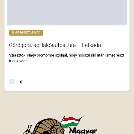
ÉLMÉNYBESZÁMOLÓK
Görögországi lakóautós túra – Lefkada
Sziasztok! Nagy örömömre szolgál, hogy hosszú idő után ismét részt
tudok venni…
0