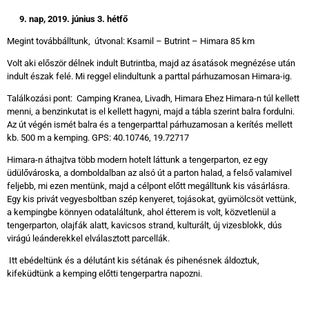
9. nap, 2019. június 3. hétfő
Megint továbbálltunk, útvonal: Ksamil – Butrint – Himara 85 km
Volt aki először délnek indult Butrintba, majd az ásatások megnézése után
indult észak felé. Mi reggel elindultunk a parttal párhuzamosan Himara-ig.
Találkozási pont: Camping Kranea, Livadh, Himara Ehez Himara-n túl kellett
menni, a benzinkutat is el kellett hagyni, majd a tábla szerint balra fordulni.
Az út végén ismét balra és a tengerparttal párhuzamosan a kerítés mellett
kb. 500 m a kemping. GPS: 40.10746, 19.72717
Himara-n áthajtva több modern hotelt láttunk a tengerparton, ez egy
üdülővároska, a domboldalban az alsó út a parton halad, a felső valamivel
feljebb, mi ezen mentünk, majd a célpont előtt megálltunk kis vásárlásra.
Egy kis privát vegyesboltban szép kenyeret, tojásokat, gyümölcsöt vettünk,
a kempingbe könnyen odataláltunk, ahol étterem is volt, közvetlenül a
tengerparton, olajfák alatt, kavicsos strand, kulturált, új vizesblokk, dús
virágú leánderekkel elválasztott parcellák.
Itt ebédeltünk és a délutánt kis sétának és pihenésnek áldoztuk,
kifeküdtünk a kemping előtti tengerpartra napozni.