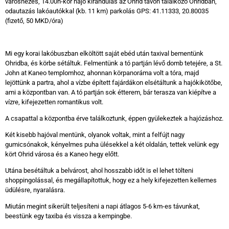
városnézés, 14.00h-kor hajó kirándulás az Ohrid tavon találkozó Ohridban,
odautazás lakóautókkal (kb. 11 km) parkolás GPS: 41.11333, 20.80035
(fizető, 50 MKD/óra)
Mi egy korai lakóbuszban elköltött saját ebéd után taxival bementünk
Ohridba, és körbe sétáltuk. Felmentünk a tó partján lévő domb tetejére, a St.
John at Kaneo templomhoz, ahonnan körpanoráma volt a tóra, majd
lejöttünk a partra, ahol a vízbe épített fajárdákon elsétáltunk a hajókikötőbe,
ami a központban van. A tó partján sok étterem, bár terasza van kiépítve a
vízre, kifejezetten romantikus volt.
A csapattal a központba érve találkoztunk, éppen gyülekeztek a hajózáshoz.
Két kisebb hajóval mentünk, olyanok voltak, mint a felfújt nagy
gumicsónakok, kényelmes puha ülésekkel a két oldalán, tettek velünk egy
kört Ohrid városa és a Kaneo hegy előtt.
Utána besétáltuk a belvárost, ahol hosszabb időt is el lehet tölteni
shoppingolással, és megállapítottuk, hogy ez a hely kifejezetten kellemes
üdülésre, nyaralásra.
Miután megint sikerült teljesíteni a napi átlagos 5-6 km-es távunkat,
beestünk egy taxiba és vissza a kempingbe.