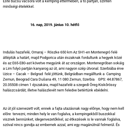
Este búcsú vacsora volt a kemping éttermében, a tó partján, szintén
minőségi ételekkel.
16.
nap, 2019. június 10. hétfő
Indulás hazafelé, Omaraj – Röszke 650 km Az SH1-en Montenegró felé
átléptük a határt, majd Podgorica után északnak fordultunk a hegyek közé
és az E65-E80-ast követve megyünk át az országon. Montenegróban sokáig
a Lim folyó partján kanyarog az út, ami nagyon szép útvonal. Szerbiába érve
Uzice – Cacak – Belgrad felé jöttünk, Belgrádban megálltunk a Camping
Zemun, Beograd Cara Dušana 49, 11 080 Zemun, Szerbia GPS: 44.87867,
20.35508 címen 1 éjszakára, majd hazafelé a szegedi Öreg Kiskőrössy
halászcsárdát, illetve halászlevét nem feledve betértünk ebédelni.
Az út jól szervezett volt, ennek a fajta utazásnak nagy előnye, hogy nem kell
előre tervezni, minden hely le van foglalva, a kempingekből buszokkal
visznek bennünket, idegenvezetőkkel, az étkezések is le vannak foglalva,
szóval nincs gondja az embernek azzal, ami egy magánútnál felmerül. És