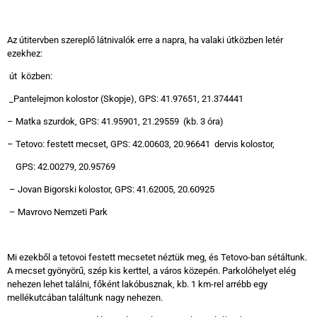
Az útitervben szereplő látnivalók erre a napra, ha valaki útközben letér
ezekhez:
út közben:
_Pantelejmon kolostor (Skopje), GPS: 41.97651, 21.374441
– Matka szurdok, GPS: 41.95901, 21.29559 (kb. 3 óra)
– Tetovo: festett mecset, GPS: 42.00603, 20.96641 dervis kolostor,
GPS: 42.00279, 20.95769
– Jovan Bigorski kolostor, GPS: 41.62005, 20.60925
– Mavrovo Nemzeti Park
Mi ezekből a tetovoi festett mecsetet néztük meg, és Tetovo-ban sétáltunk.
A mecset gyönyörű, szép kis kerttel, a város közepén. Parkolóhelyet elég
nehezen lehet találni, főként lakóbusznak, kb. 1 km-rel arrébb egy
mellékutcában találtunk nagy nehezen.