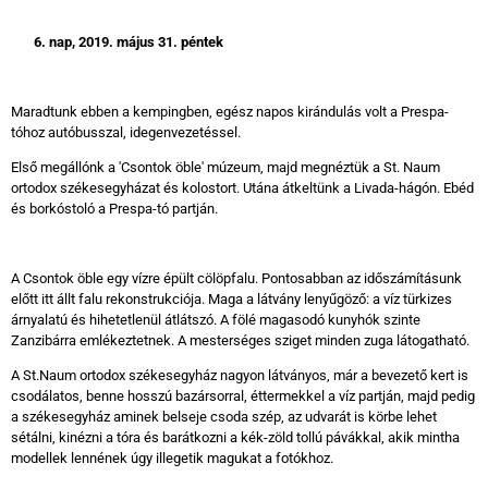
6. nap, 2019. május 31. péntek
Maradtunk ebben a kempingben, egész napos kirándulás volt a Prespa-
tóhoz autóbusszal, idegenvezetéssel.
Első megállónk a 'Csontok öble' múzeum, majd megnéztük a St. Naum
ortodox székesegyházat és kolostort. Utána átkeltünk a Livada-hágón. Ebéd
és borkóstoló a Prespa-tó partján.
A Csontok öble egy vízre épült cölöpfalu. Pontosabban az időszámításunk
előtt itt állt falu rekonstrukciója. Maga a látvány lenyűgöző: a víz türkizes
árnyalatú és hihetetlenül átlátszó. A fölé magasodó kunyhók szinte
Zanzibárra emlékeztetnek. A mesterséges sziget minden zuga látogatható.
A St.Naum ortodox székesegyház nagyon látványos, már a bevezető kert is
csodálatos, benne hosszú bazársorral, éttermekkel a víz partján, majd pedig
a székesegyház aminek belseje csoda szép, az udvarát is körbe lehet
sétálni, kinézni a tóra és barátkozni a kék-zöld tollú pávákkal, akik mintha
modellek lennének úgy illegetik magukat a fotókhoz.