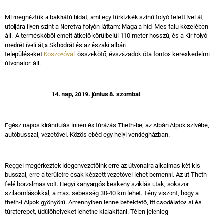
Mi megnéztük a bakhátú hídat, ami egy türkizkék színű folyó felett ível át,
utoljára ilyen színt a Neretva folyón láttam: Maga a híd Mes falu közelében
áll. A terméskőből emelt átkelő körülbelül 110 méter hosszú, és a Kir folyó
medrét íveli át,a Skhodrát és az északi albán
településeket
Koszovóval
összekötő, évszázadok óta fontos kereskedelmi
útvonalon áll.
14.
nap, 2019. június 8. szombat
Egész napos kirándulás innen és túrázás Theth-be, az Albán Alpok szívébe,
autóbusszal, vezetővel. Közös ebéd egy helyi vendégházban.
Reggel megérkeztek idegenvezetőink erre az útvonalra alkalmas két kis
busszal, erre a területre csak képzett vezetővel lehet bemenni. Az út Theth
felé borzalmas volt. Hegyi kanyargós keskeny sziklás utak, sokszor
szilaomlásokkal, a max. sebesség 30-40 km lehet. Tény viszont, hogy a
theth-i Alpok gyönyörű. Amennyiben lenne befektető, itt csodálatos sí és
túraterepet, üdülőhelyeket lehetne kialakítani. Télen jelenleg