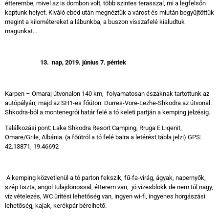
étterembe, mivel az is dombon volt, több szintes terasszal, mi a legfelsőn
kaptunk helyet. Kiváló ebéd után megnéztük a várost és miután begyűjtöttük
megint a kilométereket a lábunkba, a buszon visszafelé kialudtuk
magunkat….
13.
nap, 2019. június 7. péntek
Karpen – Omaraj útvonalon 140 km, folyamatosan északnak tartottunk az
autópályán, majd az SH1-es főúton: Durres-Vore-Lezhe-Shkodra az útvonal.
Shkodra-ból a montenegrói határ felé a tó keleti partján a kemping jelzésig.
Találkozási pont: Lake Shkodra Resort Camping, Rruga E Liqenit,
Omare/Grile, Albánia. (a főútról a tó felé balra a letérést tábla jelzi) GPS:
42.13871, 19.46692
A kemping közvetlenül a tó parton fekszik, fű-fa-virág, ágyak, napernyők,
szép tiszta, angol tulajdonossal, étterem van, jó vizesblokk de nem túl nagy,
víz vételezés, WC ürítési lehetőség van, ingyen wi-fi, ingyenes horgászási
lehetőség, kajak, kerékpár bérelhető.