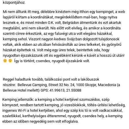
központjához.
Mi nem álltunk itt meg, délebbre kinéztem még itthon egy kempinget, a web
lapjáról kiírtam a koordinátákat, megérdeklődtem mail-ban, hogy nyitva
lesznek-e, és mivel minden O.K. volt, Belgrádon átmentünk és ezt akartuk
megtalálni, ami nem sikerült. Nis előtt volt elvileg, és amikor a koordináta
szerinti címre érkeztünk, az egy faluvégi utca volt elegáns házakkal,
kemping sehol. Viszont nagyon kedves Svájcban dolgozott tulajdonosok
voltak, akik ebben az utcában felvásárolták az üres telkeket, és gyönyörű
házakat építettek rá. Volt még egy üres telek, beintettek oda, hogy
nyugodtan éjszakázzunk ott és egyébként kérünk-e kávét a hosszú út után!
Így is történt, csendes, nyugodt éjszakánk volt.
Reggel haladtunk tovább, találkozási pont volt a lakóbuszok
részére: Bellevue Camping, Street 32 No. 24, 1000 Skopje, Macedonia (a
Bellevue Hotel mellett) GPS: 41.99613, 21.55088
Kemping jellemzők: a kemping a hotel kertjével szomszédos, szép
környezet, rendben tartott kemping, jó vizesblokkok, töltés-ürítési lehetőség,
ingyenes Wi-Fi a hotel kertjében, ahol egy szép kis tó is volt vadkacsákkal,
szaletlikkel, kerthelyiséges étteremmel, nyugodt, csendes hely, a kemping
ebben az időben negyedéig sem volt elfoglalva.