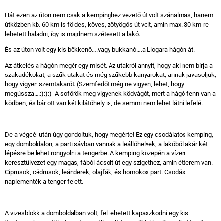
Hát ezen az úton nem csak a kempinghez vezető út volt szánalmas, hanem
útközben kb. 60 km is földes, köves, zötyögős út volt, amin max. 30 km-re
lehetett haladni, így is majdnem szétesett a lakó.
És az úton volt egy kis bökkenő….vagy bukkanó….a Llogara hágón át.
Az átkelés a hágón megér egy misét. Az utakról annyit, hogy aki nem bírja a
szakadékokat, a szűk utakat és még szűkebb kanyarokat, annak javasoljuk,
hogy vigyen szemtakarót. (Szemfedőt még ne vigyen, lehet, hogy
megússza….:):):) A sofőrök meg vigyenek ködvágót, mert a hágó fenn van a
ködben, és bár ott van két kilátóhely is, de semmi nem lehet látni lefelé.
De a végcél után úgy gondoltuk, hogy megérte! Ez egy csodálatos kemping,
egy domboldalon, a parti sávban vannak a leállóhelyek, a lakóból akár két
lépésre be lehet rongyolni a tengerbe. A kemping közepén a vízen
keresztülvezet egy magas, fából ácsolt út egy szigethez, amin étterem van.
Ciprusok, cédrusok, leánderek, olajfák, és homokos part. Csodás
naplementék a tenger felett.
A vizesblokk a domboldalban volt, fel lehetett kapaszkodni egy kis