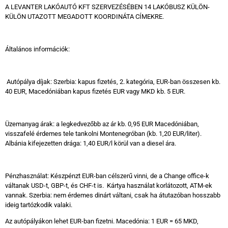
A LEVANTER LAKÓAUTÓ KFT SZERVEZÉSÉBEN 14 LAKÓBUSZ KÜLÖN-
KÜLÖN UTAZOTT MEGADOTT KOORDINÁTA CÍMEKRE.
Általános információk:
Autópálya díjak: Szerbia: kapus fizetés, 2. kategória, EUR-ban összesen kb.
40 EUR, Macedóniában kapus fizetés EUR vagy MKD kb. 5 EUR.
Üzemanyag árak: a legkedvezőbb az ár kb. 0,95 EUR Macedóniában,
visszafelé érdemes tele tankolni Montenegróban (kb. 1,20 EUR/liter).
Albánia kifejezetten drága: 1,40 EUR/l körül van a diesel ára.
Pénzhasználat: Készpénzt EUR-ban célszerű vinni, de a Change office-k
váltanak USD-t, GBP-t, és CHF-t is. Kártya használat korlátozott, ATM-ek
vannak. Szerbia: nem érdemes dinárt váltani, csak ha átutazóban hosszabb
ideig tartózkodik valaki.
Az autópályákon lehet EUR-ban fizetni. Macedónia: 1 EUR = 65 MKD,