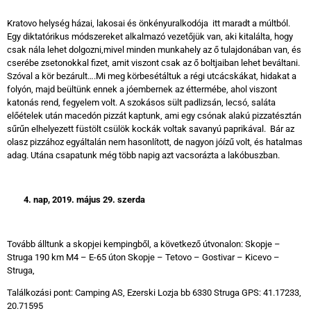
Kratovo helység házai, lakosai és önkényuralkodója itt maradt a múltból.
Egy diktatórikus módszereket alkalmazó vezetőjük van, aki kitalálta, hogy
csak nála lehet dolgozni,mivel minden munkahely az ő tulajdonában van, és
cserébe zsetonokkal fizet, amit viszont csak az ő boltjaiban lehet beváltani.
Szóval a kör bezárult….Mi meg körbesétáltuk a régi utcácskákat, hidakat a
folyón, majd beültünk ennek a jóembernek az éttermébe, ahol viszont
katonás rend, fegyelem volt. A szokásos sült padlizsán, lecsó, saláta
előételek után macedón pizzát kaptunk, ami egy csónak alakú pizzatésztán
sűrűn elhelyezett füstölt csülök kockák voltak savanyú paprikával. Bár az
olasz pizzához egyáltalán nem hasonlított, de nagyon jóízű volt, és hatalmas
adag. Utána csapatunk még több napig azt vacsorázta a lakóbuszban.
4
. nap, 2019. május 29. szerda
Tovább álltunk a skopjei kempingből, a következő útvonalon: Skopje –
Struga 190 km M4 – E-65 úton Skopje – Tetovo – Gostivar – Kicevo –
Struga,
Találkozási pont: Camping AS, Ezerski Lozja bb 6330 Struga GPS: 41.17233,
20.71595