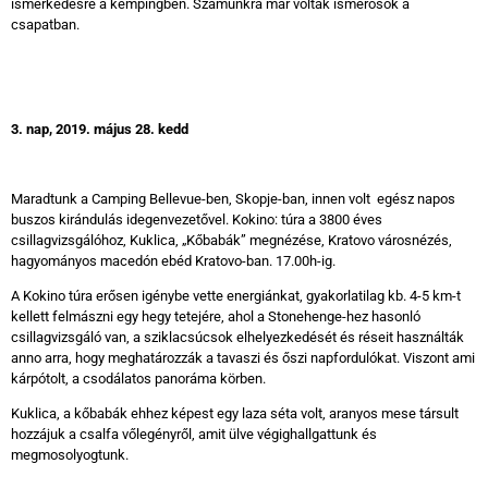
ismerkedésre a kempingben. Számunkra már voltak ismerősök a
csapatban.
3. nap, 2019. május 28. kedd
Maradtunk a Camping Bellevue-ben, Skopje-ban, innen volt egész napos
buszos kirándulás idegenvezetővel. Kokino: túra a 3800 éves
csillagvizsgálóhoz, Kuklica, „Kőbabák” megnézése, Kratovo városnézés,
hagyományos macedón ebéd Kratovo-ban. 17.00h-ig.
A Kokino túra erősen igénybe vette energiánkat, gyakorlatilag kb. 4-5 km-t
kellett felmászni egy hegy tetejére, ahol a Stonehenge-hez hasonló
csillagvizsgáló van, a sziklacsúcsok elhelyezkedését és réseit használták
anno arra, hogy meghatározzák a tavaszi és őszi napfordulókat. Viszont ami
kárpótolt, a csodálatos panoráma körben.
Kuklica, a kőbabák ehhez képest egy laza séta volt, aranyos mese társult
hozzájuk a csalfa vőlegényről, amit ülve végighallgattunk és
megmosolyogtunk.