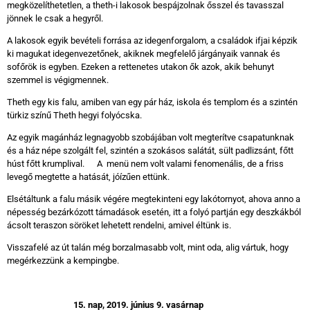
megközelíthetetlen, a theth-i lakosok bespájzolnak ősszel és tavasszal
jönnek le csak a hegyről.
A lakosok egyik bevételi forrása az idegenforgalom, a családok ifjai képzik
ki magukat idegenvezetőnek, akiknek megfelelő járgányaik vannak és
sofőrök is egyben. Ezeken a rettenetes utakon ők azok, akik behunyt
szemmel is végigmennek.
Theth egy kis falu, amiben van egy pár ház, iskola és templom és a szintén
türkiz színű Theth hegyi folyócska.
Az egyik magánház legnagyobb szobájában volt megterítve csapatunknak
és a ház népe szolgált fel, szintén a szokásos salátát, sült padlizsánt, főtt
húst főtt krumplival. A menü nem volt valami fenomenális, de a friss
levegő megtette a hatását, jóízűen ettünk.
Elsétáltunk a falu másik végére megtekinteni egy lakótornyot, ahova anno a
népesség bezárkózott támadások esetén, itt a folyó partján egy deszkákból
ácsolt teraszon söröket lehetett rendelni, amivel éltünk is.
Visszafelé az út talán még borzalmasabb volt, mint oda, alig vártuk, hogy
megérkezzünk a kempingbe.
15.
nap, 2019. június 9. vasárnap