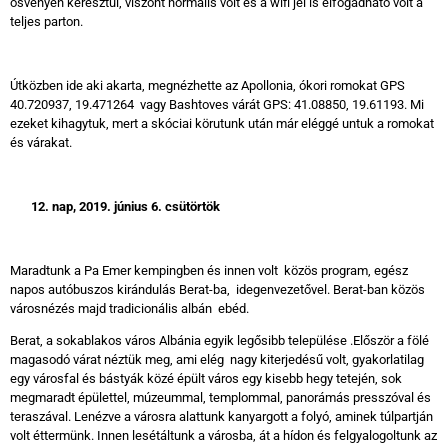
ösvényen keresztül, viszont normális volt és a wifi jel is elfogadható volt a
teljes parton.
Útközben ide aki akarta, megnézhette az Apollonia, ókori romokat GPS
40.720937, 19.471264 vagy Bashtoves várát GPS: 41.08850, 19.61193. Mi
ezeket kihagytuk, mert a skóciai körutunk után már eléggé untuk a romokat
és várakat.
12. nap, 2019. június 6. csütörtök
Maradtunk a Pa Emer kempingben és innen volt közös program, egész
napos autóbuszos kirándulás Berat-ba, idegenvezetővel. Berat-ban közös
városnézés majd tradicionális albán ebéd.
Berat, a sokablakos város Albánia egyik legősibb települése .Először a fölé
magasodó várat néztük meg, ami elég nagy kiterjedésű volt, gyakorlatilag
egy városfal és bástyák közé épült város egy kisebb hegy tetején, sok
megmaradt épülettel, múzeummal, templommal, panorámás presszóval és
teraszával. Lenézve a városra alattunk kanyargott a folyó, aminek túlpartján
volt éttermünk. Innen lesétáltunk a városba, át a hídon és felgyalogoltunk az