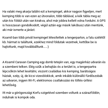
Ha valaki meg akarja találni ezt a kempinget, akkor nagyon figyeljen, mert
kemping több is van ezen az útvonalon, több táblával, a kék tábla meg az
után kis földút után van kirakva, ahol már jobbra kellett volna fordulni. A GPS
is hosszasan gondolkodott, végül aztán egy másik lakóbusz után mentünk,
aki már ismerte a járást.
Ksamil-ban több privát kempinget létesítettek a tengerparton, a falu szélétől
kb. hármat is találtunk, ezekhez mind földutak vezetnek, kettőbe be is
hajtottunk, majd továbbálltunk…..:)
A Ksamil Caravan Camping egy domb tetején van, egy magánház udvarán és
a szembeni telken. Elég szűk a behajtás és a terület is, a tengerpartra
lépcsőkön lehet lesétálni, viszont családias kis kemping, barátságos
háziak, szép, új, de kicsi vizesblokkok, amik inkább különálló fürdőszobák
az udvaron, ingyen Wi-Fi, elektromos csatlakozási és töltés-ürítési
lehetőség.
Itt már a görögországi Korfu szigetével szemben voltunk a szárazföldön,
indulnak is kompok oda.