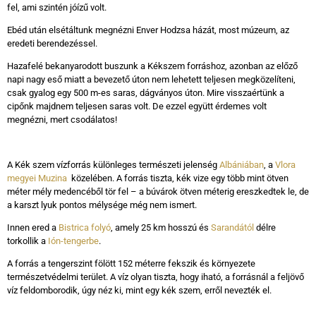
fel, ami szintén jóízű volt.
Ebéd után elsétáltunk megnézni Enver Hodzsa házát, most múzeum, az
eredeti berendezéssel.
Hazafelé bekanyarodott buszunk a Kékszem forráshoz, azonban az előző
napi nagy eső miatt a bevezető úton nem lehetett teljesen megközelíteni,
csak gyalog egy 500 m-es saras, dágványos úton. Mire visszaértünk a
cipőnk majdnem teljesen saras volt. De ezzel együtt érdemes volt
megnézni, mert csodálatos!
A Kék szem vízforrás különleges természeti jelenség
Albániában
, a
Vlora
megyei
Muzina
közelében. A forrás tiszta, kék vize egy több mint ötven
méter mély medencéből tör fel – a búvárok ötven méterig ereszkedtek le, de
a karszt lyuk pontos mélysége még nem ismert.
Innen ered a
Bistrica folyó
, amely 25 km hosszú és
Sarandától
délre
torkollik a
Ión-tengerbe
.
A forrás a tengerszint fölött 152 méterre fekszik és környezete
természetvédelmi terület. A víz olyan tiszta, hogy iható, a forrásnál a feljövő
víz feldomborodik, úgy néz ki, mint egy kék szem, erről nevezték el.