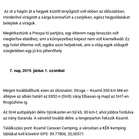
Az út a hágón át a hegyek között lenyűgöző volt ebben az időszakban,
mindenhol virágzott a sárga koronafürt a cserjéken, egész hegyoldalakat
beleptek a virágok.
Megérkeztünk a Prespa tó partjára, egy étterem nagy teraszán volt
megterítve ebédhez, ami a környezethez képest nem volt kiemelkedő. Ez
egy hotel étterme volt, egyike azon helyeknek, ami a világ egyik eldugott
szegletében egy jó kis pihenőhely.
7. nap, 2019. június 1. szombat
Megint továbbálltunk ezen az útvonalon: Struga – Ksamil 350 km M4-en
átlépve az albán határt az E852-n (SH3) irány Elbasan-ig majd az SH7-en
Rrogozhine-ig.
Az SH4 autópályán délre Gjirokaster-en túl kb. 30 km-t, ahol jobbra fordulva
az irány Saranda. A várostól tovább délre, a tengerparton fekszik Ksamil.
Találkozási pont: Ksamil Caravan Camping, a városban a KÉK kemping
táblákat kell követni! GPS: 39.77806, 20,00571